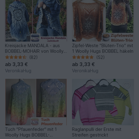
Kreisjacke MANDALA - aus
Zipfel-Weste "Blüten-Trio" mit
BOBBEL-MOHAIR von Woolly
1 Woolly Hugs BOBBEL häkeln
Hugs gehäkelt
(82)
(52)
ab
3,33 €
ab
3,33 €
VeronikaHug
VeronikaHug
Tuch "Pfauenfeder" mit 1
Raglanpulli der Erste mit
Woolly Hugs BOBBEL-
Streifen gestrickt