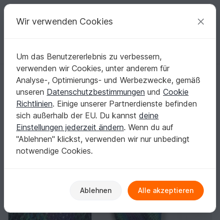
C
razy
P
atterns
Deine kreativen Ideen
Wir verwenden Cookies
Um das Benutzererlebnis zu verbessern,
Deutsch | € (EUR)
einloggen
Kostenlos registrieren
verwenden wir Cookies, unter anderem für
Poncho Genua - tunesisch gehäkelt
Startseite
Häkeln
Damen
Pullover & Poncho
Analyse-, Optimierungs- und Werbezwecke, gemäß
Poncho Genua - tunesisch gehäkelt
unseren
Datenschutzbestimmungen
und
Cookie
Richtlinien
. Einige unserer Partnerdienste befinden
sich außerhalb der EU. Du kannst
deine
Einstellungen jederzeit ändern
. Wenn du auf
"Ablehnen" klickst, verwenden wir nur unbedingt
notwendige Cookies.
Ablehnen
Alle akzeptieren