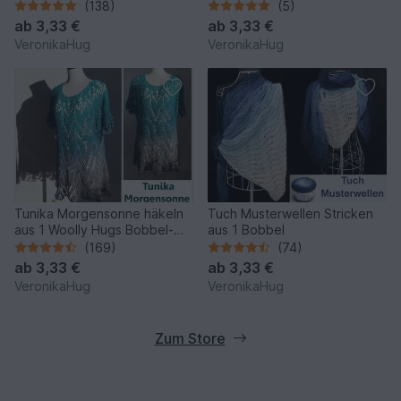
COTTON stricken
(138)
(5)
ab
3,33 €
ab
3,33 €
VeronikaHug
VeronikaHug
Tunika Morgensonne häkeln
Tuch Musterwellen Stricken
aus 1 Woolly Hugs Bobbel-
aus 1 Bobbel
Cotton mit Veronika Hug
(169)
(74)
ab
3,33 €
ab
3,33 €
VeronikaHug
VeronikaHug
Zum Store