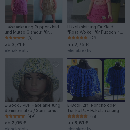
Häkelanleitung Puppenkleid
Häkelanleitung für Kleid
und Mütze Glamour für
"Rosa Wolke" für Puppen 45-
Stehpuppen 45-50 cm
50 cm
(3)
(29)
ab
3,71 €
ab
2,75 €
elenakreativ
elenakreativ
E-Book / PDF Häkelanleitung
E-Book 2in1 Poncho oder
Sommermütze / Sommerhut
Tunika PDF Häkelanleitung
(49)
(28)
ab
2,95 €
ab
3,61 €
elenakreativ
elenakreativ