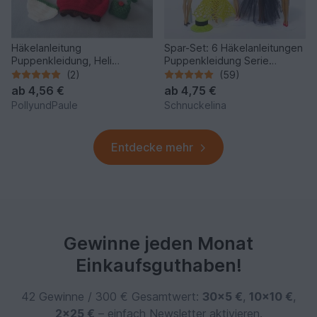
Häkelanleitung
Spar-Set: 6 Häkelanleitungen
Puppenkleidung, Heli
Puppenkleidung Serie
Hagebutte
"Schick & figurbetont"
(2)
(59)
ab
4,56 €
ab
4,75 €
PollyundPaule
Schnuckelina
Entdecke mehr
Gewinne jeden Monat
Einkaufsguthaben!
42 Gewinne / 300 € Gesamtwert:
30×5 €
,
10×10 €
,
2×25 €
– einfach Newsletter aktivieren.