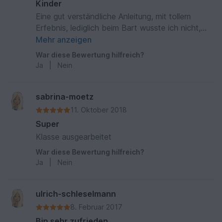
Kinder
Eine gut verständliche Anleitung, mit tollem
Erfebnis, lediglich beim Bart wusste ich nicht,
wie das gemeint ist und habe den runden
Mehr anzeigen
Flecken einfach oben auf den Kopf gesetzt und
War diese Bewertung hilfreich?
noch zusätzliche Haare drangeknüpft. Als Bart
Ja
|
Nein
war das zu komisch und ich konnte es auch
nicht auf den Bildern in der Anleitung erkennen.
Verbesserungsvorschlag: durch meine
sabrina-moetz
Erfahrungen wusste ich recht gut, wie ich
11. Oktober 2018
klarkomme, aber insgesamt wäre es hilfreich,
Super
noch ein paar Schritt für Schritt Fotos zum
Klasse ausgearbeitet
Zusammensetzen hinzuzufügen.
War diese Bewertung hilfreich?
Ja
|
Nein
ulrich-schleselmann
8. Februar 2017
Bin sehr zufrieden