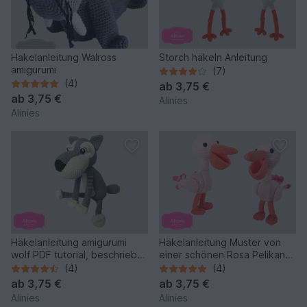
Hakelanleitung Walross
Storch häkeln Anleitung
amigurumi
(7)
(4)
ab
3,75 €
ab
3,75 €
Alinies
Alinies
Häkelanleitung amigurumi
Häkelanleitung Muster von
wolf PDF tutorial, beschriebe
einer schönen Rosa Pelikan
in Deutsch, English und
als Pdf-Datei, klar mit Fotos in
(4)
(4)
Hollandisch
Englisch und Hollands mit
ab
3,75 €
ab
3,75 €
Bildern beschrieben.
Alinies
Alinies