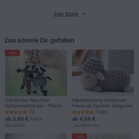
Zum Store
Das könnte Dir gefallen
-40%
Gehäkelter Waschbär
Häkelanleitung Schäfchen
Schlüsselanhänger – Plüsch &
Frieda als Spieluhr, Amigurumi
Stresshilfe.
(1)
(149)
ab
3,99 €
ab
4,66 €
7,00 €
NataliSkill
_petitbonnet_
-30%