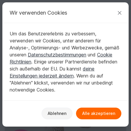
C
razy
P
atterns
Deine kreativen Ideen
Wir verwenden Cookies
Um das Benutzererlebnis zu verbessern,
Deutsch | € (EUR)
einloggen
Kostenlos registrieren
verwenden wir Cookies, unter anderem für
Häkelanleitung eines netten Kamels
Startseite
Häkeln
Amigurumi
Tiere
Analyse-, Optimierungs- und Werbezwecke, gemäß
Häkelanleitung eines netten Kamels
unseren
Datenschutzbestimmungen
und
Cookie
Richtlinien
. Einige unserer Partnerdienste befinden
sich außerhalb der EU. Du kannst
deine
Einstellungen jederzeit ändern
. Wenn du auf
"Ablehnen" klickst, verwenden wir nur unbedingt
notwendige Cookies.
Ablehnen
Alle akzeptieren