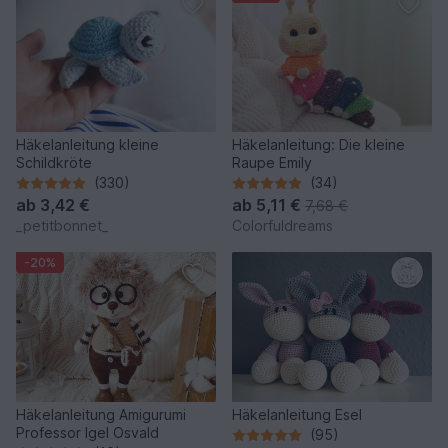
Häkelanleitung kleine
Häkelanleitung: Die kleine
Schildkröte
Raupe Emily
(330)
(34)
ab
3,42 €
ab
5,11 €
7,68 €
_petitbonnet_
Colorfuldreams
-20%
Häkelanleitung Amigurumi
Häkelanleitung Esel
Professor Igel Osvald
(95)