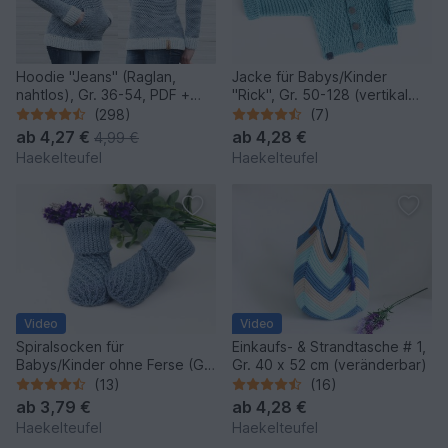
Hoodie "Jeans" (Raglan,
Jacke für Babys/Kinder
nahtlos), Gr. 36-54, PDF +
"Rick", Gr. 50-128 (vertikal
Link zum Video
gehäkelt, stricklook)
(298)
(7)
ab
4,27 €
ab
4,28 €
4,99 €
Haekelteufel
Haekelteufel
Video
Video
Spiralsocken für
Einkaufs- & Strandtasche # 1,
Babys/Kinder ohne Ferse (Gr.
Gr. 40 x 52 cm (veränderbar)
50-116, veränderbar)
(13)
(16)
ab
3,79 €
ab
4,28 €
Haekelteufel
Haekelteufel