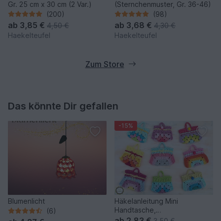
Gr. 25 cm x 30 cm (2 Var.)
(Sternchenmuster, Gr. 36-46)
(200)
(98)
ab
3,85 €
ab
3,68 €
4,50 €
4,30 €
Haekelteufel
Haekelteufel
Zum Store
Das könnte Dir gefallen
-15%
Blumenlicht
Häkelanleitung Mini
Handtasche,
(6)
Schlüsselanhänger Bag
ab
2,83 €
3,50 €