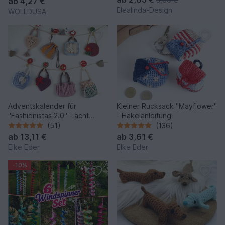
ab
4,27 €
Charm Adventskalender
Elealinda-Design
WOLLDUSA
Adventskalender für
Kleiner Rucksack "Mayflower"
"Fashionistas 2.0" - acht
- Häkelanleitung
zauberhafte Modelle
(51)
(136)
ab
13,11 €
ab
3,61 €
Elke Eder
Elke Eder
-10%