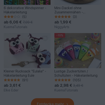
6 dekorative Windspinner -
Mini-Dackel ohne
Häkelanleitung
Zusammennähen -
Häkelanleitung von NiggyArts
(5)
(3)
ab
6,06 €
ab
1,99 €
7,09 €
KuemaTutorials
NiggyArts
-10%
Kleiner Rucksack "Eulalia" -
Lustige Zuckertüten /
Häkelanleitung Eule
Schultüten - Häkelanleitung
(91)
(105)
ab
3,61 €
ab
2,98 €
3,49 €
Elke Eder
KuemaTutorials
Entdecke mehr