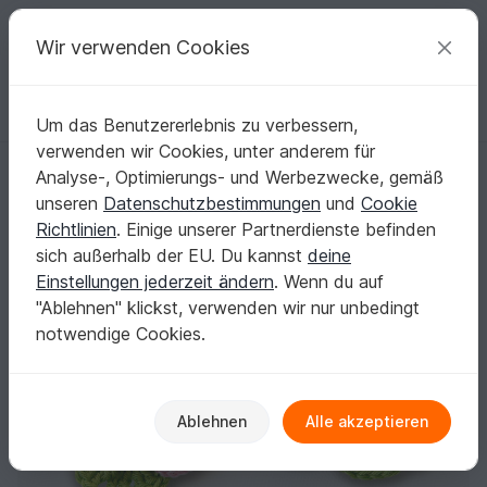
C
razy
P
atterns
Deine kreativen Ideen
Wir verwenden Cookies
Um das Benutzererlebnis zu verbessern,
Deutsch | € (EUR)
einloggen
Kostenlos registrieren
verwenden wir Cookies, unter anderem für
Stiefmütterchen mit den Blättern, 2 Var., ca. 6 cm x 4 cm
Startseite
Häkeln
Diverses
Schnell gehäkelt
Analyse-, Optimierungs- und Werbezwecke, gemäß
Stiefmütterchen mit den Blättern, 2 Var., ca. 6
unseren
Datenschutzbestimmungen
und
Cookie
cm x 4 cm
Richtlinien
. Einige unserer Partnerdienste befinden
sich außerhalb der EU. Du kannst
deine
Einstellungen jederzeit ändern
. Wenn du auf
"Ablehnen" klickst, verwenden wir nur unbedingt
notwendige Cookies.
Ablehnen
Alle akzeptieren