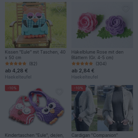
Kissen "Eule" mit Taschen, 40
Häkelblume Rose mit den
x 50 cm
Blättern (Gr. 4-5 cm)
(82)
(304)
ab
4,28 €
ab
2,84 €
Haekelteufel
Haekelteufel
-10%
-10%
Kindertaschen "Eule", de/en,
Cardigan "Companion"