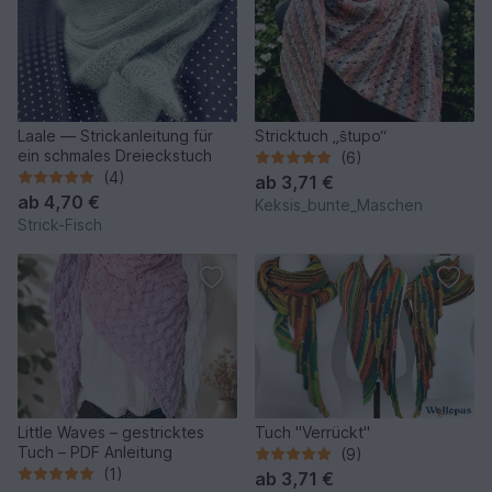
Laale — Strickanleitung für
Stricktuch „ŝtupo“
ein schmales Dreieckstuch
(6)
(4)
ab
3,71 €
ab
4,70 €
Keksis_bunte_Maschen
Strick-Fisch
Little Waves – gestricktes
Tuch "Verrückt"
Tuch – PDF Anleitung
(9)
(1)
ab
3,71 €