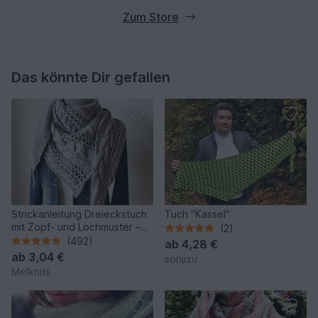
Zum Store
Das könnte Dir gefallen
Strickanleitung Dreieckstuch
Tuch "Kassel"
mit Zopf- und Lochmuster –
(2)
Cozy Winter
(492)
ab
4,28 €
ab
3,04 €
sonjizu
Melknits