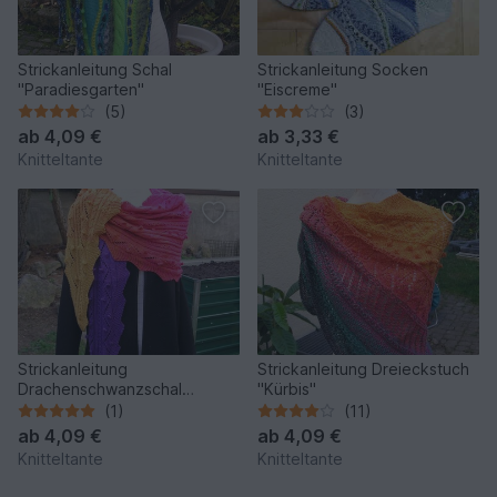
Strickanleitung Schal
Strickanleitung Socken
"Paradiesgarten"
"Eiscreme"
(5)
(3)
ab
4,09 €
ab
3,33 €
Knitteltante
Knitteltante
Strickanleitung
Strickanleitung Dreieckstuch
Drachenschwanzschal
"Kürbis"
"Vulkano" 210 x 50 cm
(1)
(11)
ab
4,09 €
ab
4,09 €
Knitteltante
Knitteltante