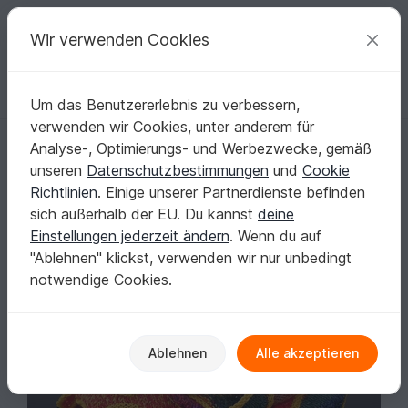
C
razy
P
atterns
Deine kreativen Ideen
Wir verwenden Cookies
Um das Benutzererlebnis zu verbessern,
Deutsch | € (EUR)
einloggen
Kostenlos registrieren
verwenden wir Cookies, unter anderem für
Strickanleitung Dreieckstuch "Muscheln"
Startseite
Stricken
Tücher
Dreieckstücher
Analyse-, Optimierungs- und Werbezwecke, gemäß
Strickanleitung Dreieckstuch "Muscheln"
unseren
Datenschutzbestimmungen
und
Cookie
Richtlinien
. Einige unserer Partnerdienste befinden
sich außerhalb der EU. Du kannst
deine
Einstellungen jederzeit ändern
. Wenn du auf
"Ablehnen" klickst, verwenden wir nur unbedingt
notwendige Cookies.
Ablehnen
Alle akzeptieren