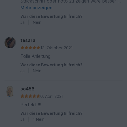
Strickschrift oder Foto zu zeigen wäre besser zu
verstehen . Ich kann nicht weiter Stricken weil
Mehr anzeigen
ich mit Anleitung nicht klar bin.
War diese Bewertung hilfreich?
Ja
|
Nein
tesara
13. Oktober 2021
Tolle Anleitung
War diese Bewertung hilfreich?
Ja
|
Nein
so456
6. April 2021
Perfekt !!!
War diese Bewertung hilfreich?
Ja
|
1
Nein