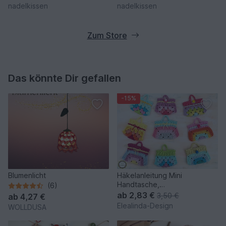
nadelkissen
nadelkissen
Zum Store
Das könnte Dir gefallen
-15%
Blumenlicht
Häkelanleitung Mini
Handtasche,
(6)
Schlüsselanhänger Bag
ab
2,83 €
3,50 €
ab
4,27 €
Charm Adventskalender
Elealinda-Design
WOLLDUSA