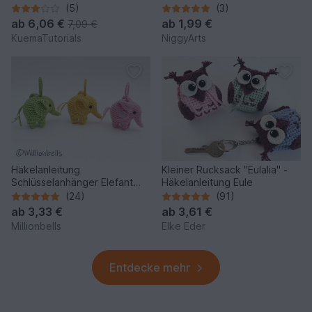
Häkelanleitung von NiggyArts
(5)
(3)
ab
6,06 €
ab
1,99 €
7,09 €
KuemaTutorials
NiggyArts
Häkelanleitung
Kleiner Rucksack "Eulalia" -
Schlüsselanhänger Elefant
Häkelanleitung Eule
Taschenbäumler Anhänger
(24)
(91)
Amigurumi
ab
3,33 €
ab
3,61 €
Millionbells
Elke Eder
Entdecke mehr