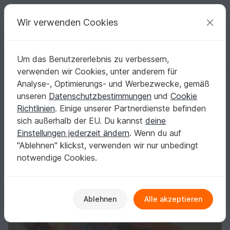
C
razy
P
atterns
Deine kreativen Ideen
Wir verwenden Cookies
Um das Benutzererlebnis zu verbessern,
Deutsch | € (EUR)
einloggen
Kostenlos registrieren
verwenden wir Cookies, unter anderem für
Kleiner Elefant, Taschenbaumler, Schlüsselanhänger
Startseite
Häkeln
Diverses
Schnell gehäkelt
Analyse-, Optimierungs- und Werbezwecke, gemäß
Kleiner Elefant, Taschenbaumler,
unseren
Datenschutzbestimmungen
und
Cookie
Schlüsselanhänger
Richtlinien
. Einige unserer Partnerdienste befinden
sich außerhalb der EU. Du kannst
deine
Einstellungen jederzeit ändern
. Wenn du auf
"Ablehnen" klickst, verwenden wir nur unbedingt
notwendige Cookies.
Ablehnen
Alle akzeptieren