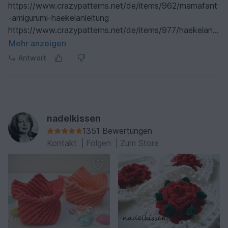
https://www.crazypatterns.net/de/items/962/mamafant
-amigurumi-haekelanleitung
https://www.crazypatterns.net/de/items/977/haekelanle
itung-amigurumi-elefant-babyfant
Mehr anzeigen
Antwort
nadelkissen
1351 Bewertungen
Kontakt
|
Folgen
|
Zum Store