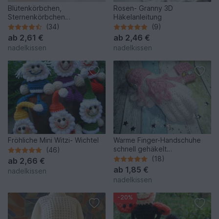
Blütenkörbchen,
Rosen- Granny 3D
Sternenkörbchen
Häkelanleitung
Häkelanleitung
(34)
(9)
ab
2,61 €
ab
2,46 €
nadelkissen
nadelkissen
Fröhliche Mini Witzi- Wichtel
Warme Finger-Handschuhe
schnell gehäkelt
(46)
Häkelanleitung
(18)
ab
2,66 €
ab
1,85 €
nadelkissen
nadelkissen
-20%