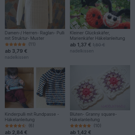
Damen-/ Herren- Raglan- Pulli
Kleiner Glückskäfer,
mit Struktur- Muster
Marienkäfer Häkelanleitung
(11)
ab
1,37 €
1,80 €
ab
3,79 €
nadelkissen
nadelkissen
Kinderpulli mit Rundpasse -
Blüten- Granny square-
Häkelanleitung
Häkelanleitung
(6)
(10)
ab
2,84 €
ab
1,42 €