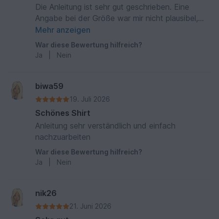
Die Anleitung ist sehr gut geschrieben. Eine
Angabe bei der Größe war mir nicht plausibel,
aber bei Anfrage gab es sofort eine plausible
Mehr anzeigen
Erklärung. Sehr zu empfehlen :)
War diese Bewertung hilfreich?
Ja
|
Nein
biwa59
19. Juli 2026
Schönes Shirt
Anleitung sehr verständlich und einfach
nachzuarbeiten
War diese Bewertung hilfreich?
Ja
|
Nein
nik26
21. Juni 2026