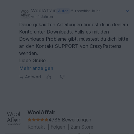
WoolAffair
Autor
roswitha-kuhn
vor 1 Jahren
Deine gekauften Anleitungen findest du in deinem
Konto unter Downloads. Falls es mit den
Downloads Probleme gibt, müsstest du dich bitte
an den Kontakt SUPPORT von CrazyPatterns
wenden.
Liebe Grüße
Heidi von WoolAffair
Mehr anzeigen
Antwort
WoolAffair
4735 Bewertungen
Kontakt
|
Folgen
|
Zum Store