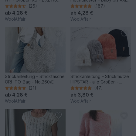
250
No.153/E
(25)
(187)
ab
4,28 €
ab
4,28 €
WoolAffair
WoolAffair
Strickanleitung – Stricktasche
Strickanleitung – Strickmütze
ORI-ITO-Bag - No.260/E
HIPSTAR - alle Größen -
unisex - No.255
(21)
(47)
ab
4,28 €
ab
3,80 €
WoolAffair
WoolAffair