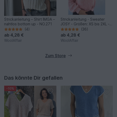
Strickanleitung – Shirt IMGA –
Strickanleitung - Sweater
nahtlos bottom up - NO.271
JOSY - Größen: XS bis 2XL -
No.235E
(4)
(36)
ab
4,28 €
ab
4,28 €
WoolAffair
WoolAffair
Zum Store
Das könnte Dir gefallen
-10%