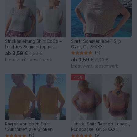
Strickanleitung Shirt CoCo –
Shirt "Sommerliebe", Slip
Leichtes Sommertop mit
Over, Gr. S-XXXL
Lochmuster
ab
3,59 €
(3)
4,20 €
ab
3,59 €
kreativ-mit-taeschwerk
4,20 €
kreativ-mit-taeschwerk
-15%
Raglan von oben Shirt
Tunika, Shirt "Mango Tango",
"Sunshine", alle Größen
Rundpasse, Gr. S-XXXL,
Stricken
(3)
(9)