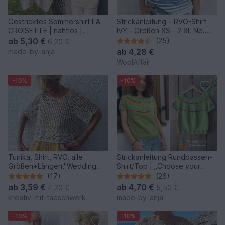
Gestricktes Sommershirt LA
Strickanleitung – RVO-Shirt
CROISETTE | nahtlos |
IVY - Größen XS - 2 XL No.
besondere Konstruktion
250
ab
5,30 €
(25)
6,20 €
ab
4,28 €
made-by-anja
WoolAffair
-10%
-10%
Tunika, Shirt, RVO, alle
Strickanleitung Rundpassen-
Größen+Längen,"Wedding
Shirt/Top | „Choose your
Day"
colors“ | nahtlos
(17)
(26)
ab
3,59 €
ab
4,70 €
4,20 €
5,50 €
kreativ-mit-taeschwerk
made-by-anja
-10%
-10%