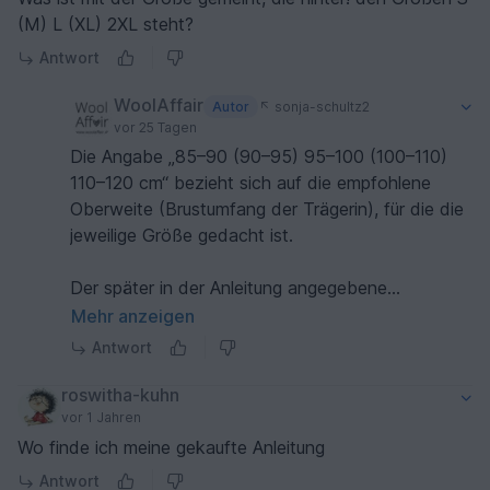
(M) L (XL) 2XL steht?
Antwort
WoolAffair
Autor
sonja-schultz2
vor 25 Tagen
Die Angabe „85–90 (90–95) 95–100 (100–110)
110–120 cm“ bezieht sich auf die empfohlene
Oberweite (Brustumfang der Trägerin), für die die
jeweilige Größe gedacht ist.
Der später in der Anleitung angegebene
Brustumfang beschreibt hingegen die fertigen
Mehr anzeigen
Maße des Shirts. Diese fallen bewusst größer aus
Antwort
als der Körperumfang, da das Modell mit einer
entsprechenden Mehrweite (Bewegungs- bzw.
roswitha-kuhn
Tragezugabe) entworfen wurde.
vor 1 Jahren
Wo finde ich meine gekaufte Anleitung
Antwort