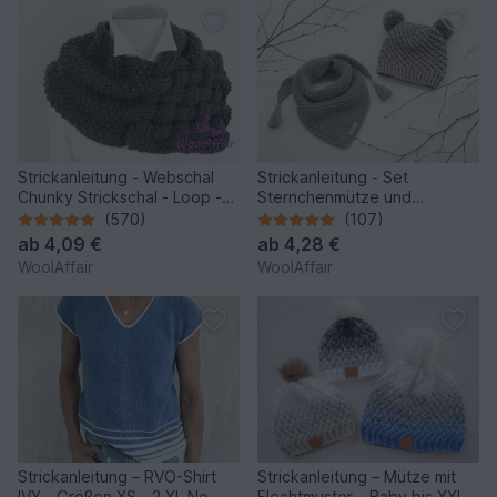
Strickanleitung - Webschal
Strickanleitung - Set
Chunky Strickschal - Loop -
Sternchenmütze und
No.111
Dreieckstuch - No.192 -
(570)
(107)
ab
4,09 €
ab
4,28 €
WoolAffair
WoolAffair
Strickanleitung – RVO-Shirt
Strickanleitung – Mütze mit
IVY - Größen XS - 2 XL No.
Flechtmuster – Baby bis XXL -