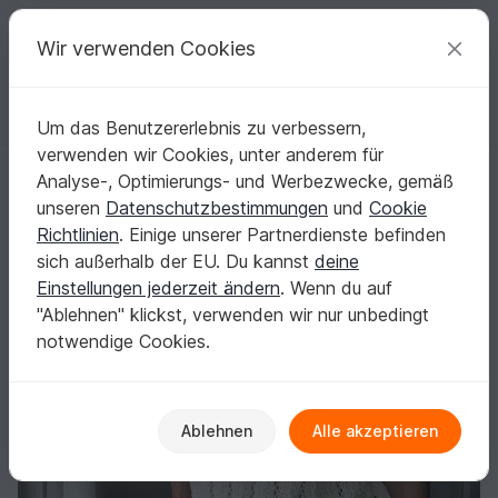
C
razy
P
atterns
Deine kreativen Ideen
Wir verwenden Cookies
Um das Benutzererlebnis zu verbessern,
Deutsch | € (EUR)
einloggen
Kostenlos registrieren
verwenden wir Cookies, unter anderem für
Strickanleitung – Shirt IMGA – nahtlos bottom up - NO.271
Startseite
Stricken
Damen
Shirts & Tuniken
Analyse-, Optimierungs- und Werbezwecke, gemäß
Strickanleitung – Shirt IMGA – nahtlos bottom
unseren
Datenschutzbestimmungen
und
Cookie
up - NO.271
Richtlinien
. Einige unserer Partnerdienste befinden
sich außerhalb der EU. Du kannst
deine
Einstellungen jederzeit ändern
. Wenn du auf
"Ablehnen" klickst, verwenden wir nur unbedingt
notwendige Cookies.
Ablehnen
Alle akzeptieren