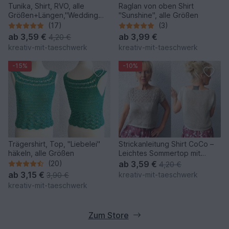
Tunika, Shirt, RVO, alle
Raglan von oben Shirt
Größen+Längen,"Wedding
"Sunshine", alle Größen
Day"
(17)
(3)
ab
3,59 €
ab
3,99 €
4,20 €
kreativ-mit-taeschwerk
kreativ-mit-taeschwerk
-15%
-10%
Trägershirt, Top, "Liebelei"
Strickanleitung Shirt CoCo –
häkeln, alle Größen
Leichtes Sommertop mit
Lochmuster
(20)
ab
3,59 €
4,20 €
ab
3,15 €
kreativ-mit-taeschwerk
3,90 €
kreativ-mit-taeschwerk
Zum Store