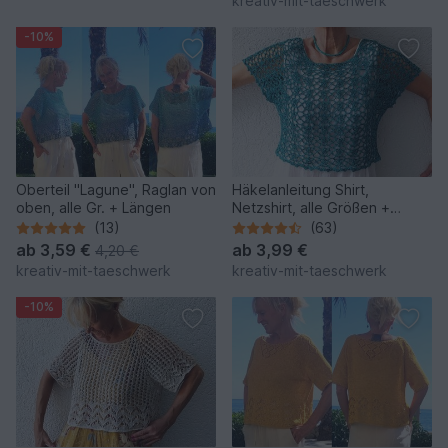
kreativ-mit-taeschwerk
-10%
Oberteil "Lagune", Raglan von
Häkelanleitung Shirt,
oben, alle Gr. + Längen
Netzshirt, alle Größen +
Längen, Charmanter Begleiter
(13)
(63)
ab
3,59 €
ab
3,99 €
4,20 €
kreativ-mit-taeschwerk
kreativ-mit-taeschwerk
-10%