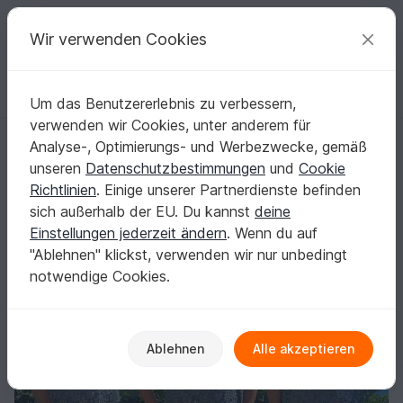
C
razy
P
atterns
Deine kreativen Ideen
Wir verwenden Cookies
Um das Benutzererlebnis zu verbessern,
Deutsch | € (EUR)
einloggen
Kostenlos registrieren
verwenden wir Cookies, unter anderem für
Oberteil "Lagune", Raglan von oben, alle Gr. + Längen
Startseite
Häkeln
Damen
Shirts & Tuniken
Analyse-, Optimierungs- und Werbezwecke, gemäß
Oberteil "Lagune", Raglan von oben, alle Gr. +
unseren
Datenschutzbestimmungen
und
Cookie
Längen
Richtlinien
. Einige unserer Partnerdienste befinden
sich außerhalb der EU. Du kannst
deine
Einstellungen jederzeit ändern
. Wenn du auf
"Ablehnen" klickst, verwenden wir nur unbedingt
notwendige Cookies.
Ablehnen
Alle akzeptieren