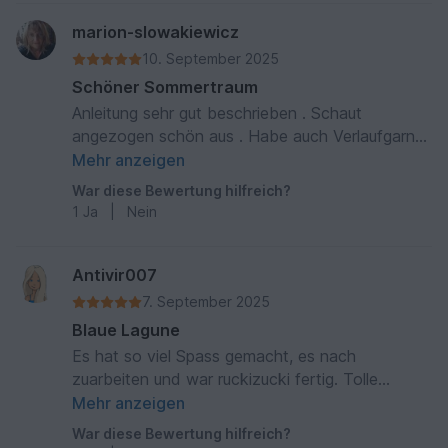
sagen, dass das Teil toll aussieht.
marion-slowakiewicz
10. September 2025
Schöner Sommertraum
Anleitung sehr gut beschrieben . Schaut
angezogen schön aus . Habe auch Verlaufgarn
genommen . Werde einen 2 in einfarbig häkeln .
Mehr anzeigen
Muster unten Mega
War diese Bewertung hilfreich?
1
Ja
|
Nein
Antivir007
7. September 2025
Blaue Lagune
Es hat so viel Spass gemacht, es nach
zuarbeiten und war ruckizucki fertig. Tolle
Anleitung, Schritt für Schritt und gut verständlich.
Mehr anzeigen
War diese Bewertung hilfreich?