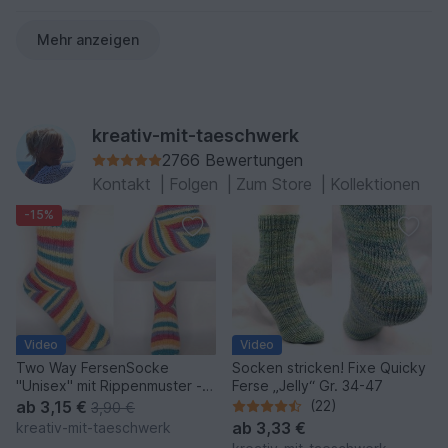
Mehr anzeigen
kreativ-mit-taeschwerk
2766 Bewertungen
Kontakt
|
Folgen
|
Zum Store
|
Kollektionen
-15%
Video
Video
Two Way FersenSocke
Socken stricken! Fixe Quicky
"Unisex" mit Rippenmuster -
Ferse „Jelly“ Gr. 34-47
Gr.32-47
ab
3,15 €
(22)
3,90 €
ab
3,33 €
kreativ-mit-taeschwerk