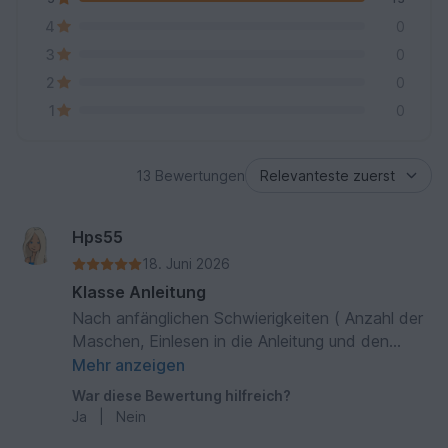
4
0
3
0
2
0
1
0
13 Bewertungen
Hps55
18. Juni 2026
Klasse Anleitung
Nach anfänglichen Schwierigkeiten ( Anzahl der
Maschen, Einlesen in die Anleitung und den
ersten Runden), geht das Häkeln flott von der
Mehr anzeigen
Hand. Die Anleitung ist gut beschrieben und lässt
War diese Bewertung hilfreich?
sich gut umsetzen. Bis jetzt bin ich noch nicht
Ja
|
Nein
fertig mit dem Oberteil , kann aber schon jetzt