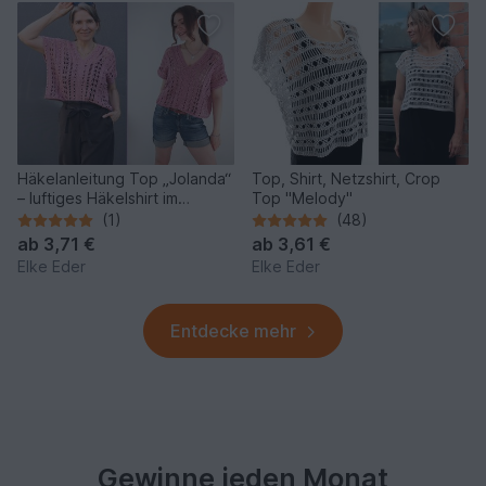
Häkelanleitung Top „Jolanda“
Top, Shirt, Netzshirt, Crop
– luftiges Häkelshirt im
Top "Melody"
Mustermix
(1)
(48)
ab
3,71 €
ab
3,61 €
Elke Eder
Elke Eder
Entdecke mehr
Gewinne jeden Monat