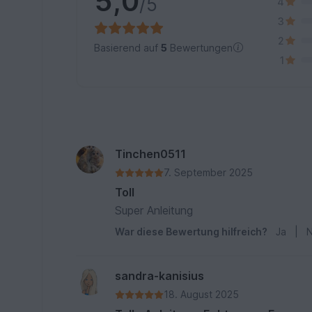
5,0
/5
4
3
2
Basierend auf
5
Bewertungen
1
Tinchen0511
7. September 2025
Toll
Super Anleitung
War diese Bewertung hilfreich?
Ja
|
N
sandra-kanisius
18. August 2025