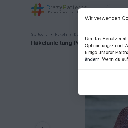
C
razy
P
atterns
Deine kreativen Ideen
Wir verwenden Co
Häkelanleitung Pullover/Shirt/Jacke/Weste Suria
Startseite
Häkeln
Damen
Jacken & Westen
Um das Benutzererle
Häkelanleitung Pullover/Shirt/Jac
Optimierungs- und 
Einige unserer Part
ändern
. Wenn du auf