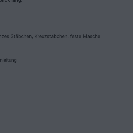
Blickfang.
anzes Stäbchen, Kreuzstäbchen, feste Masche
Anleitung