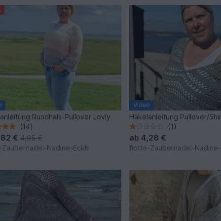
%
o
Video
anleitung Rundhals-Pullover Lovly
Häkelanleitung Pullover/Shi
(14)
(1)
,82 €
ab
4,28 €
4,95 €
e-Zaubernadel-Nadine-Eckh
flotte-Zaubernadel-Nadine