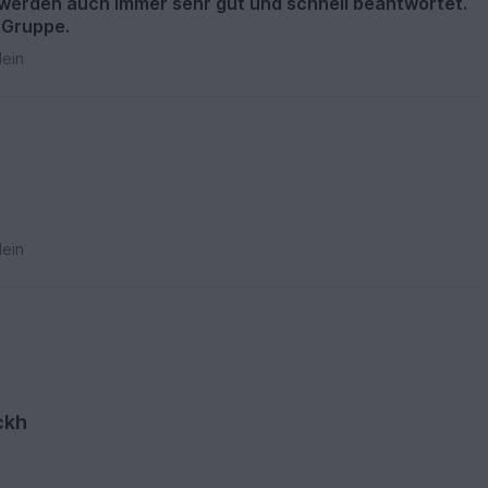
 werden auch immer sehr gut und schnell beantwortet.
-Gruppe.
ein
ein
ckh