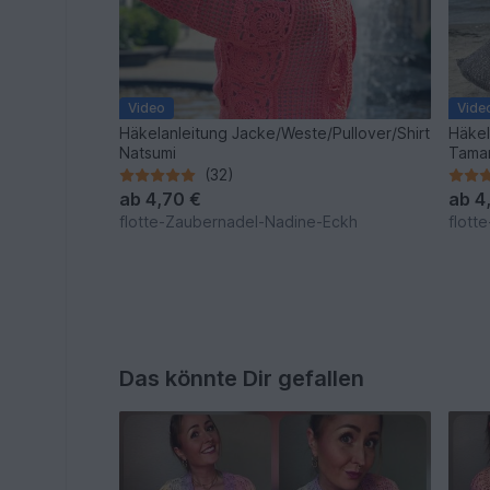
Video
Vide
Häkelanleitung Jacke/Weste/Pullover/Shirt
Häkel
Natsumi
Taman
(32)
ab
4,70 €
ab
4
flotte-Zaubernadel-Nadine-Eckh
flott
Das könnte Dir gefallen