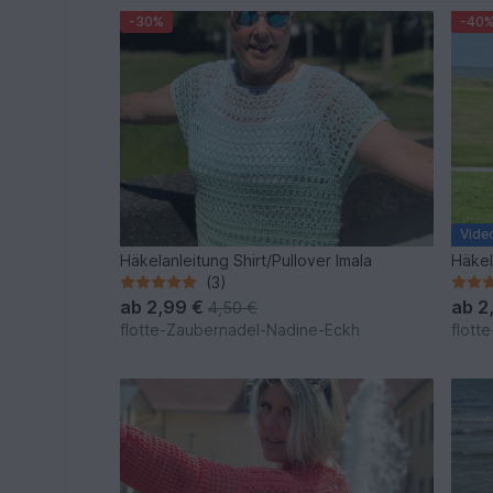
-30%
-40
Vide
Häkelanleitung Shirt/Pullover Imala
Häkel
(3)
ab
2,99 €
ab
2
4,50 €
flotte-Zaubernadel-Nadine-Eckh
flott