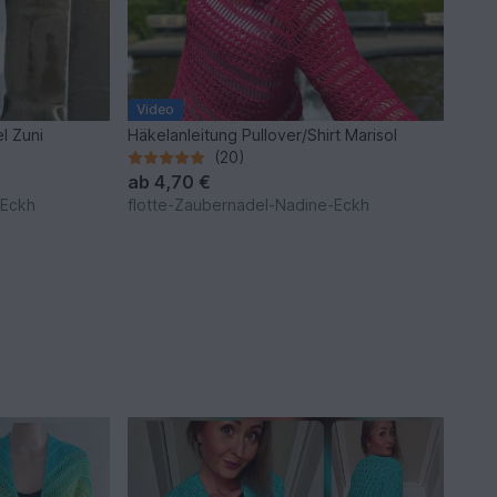
Video
l Zuni
Häkelanleitung Pullover/Shirt Marisol
(20)
ab
4,70 €
-Eckh
flotte-Zaubernadel-Nadine-Eckh