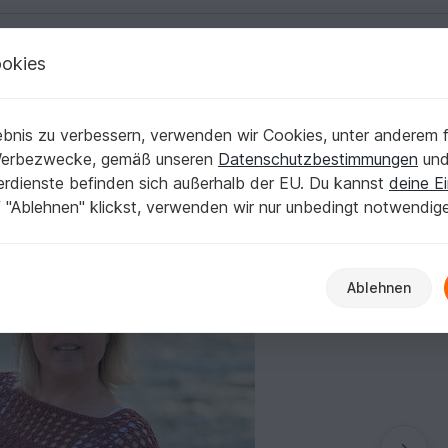
okies
Deutsch | € (EUR)
Kostenlose Anleit
bnis zu verbessern, verwenden wir Cookies, unter anderem f
ke/Weste Suria
Werbezwecke, gemäß unseren
Datenschutzbestimmungen
un
nerdienste befinden sich außerhalb der EU. Du kannst
deine Ei
 "Ablehnen" klickst, verwenden wir nur unbedingt notwendig
Ablehnen