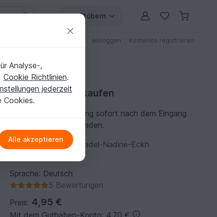
Stöbern
ungen
Anleitungen mit Rabatt
einloggen
Kostenlos registrieren
ür Analyse-,
d
Cookie Richtlinien
.
nstellungen jederzeit
Häkelanleitung kaufen
e Cookies.
Du kannst die Anleitung sofort nach dem Eingang
der Zahlung herunterladen.
Alle akzeptieren
Autor:
flotte-Zaubernadel-Nadine-Eckh
Folgen
1.833
Sprache: Deutsch
5 Bewertungen
4,95 €
Preis:
Mit dem Guthaben-Konto: 4,70 €