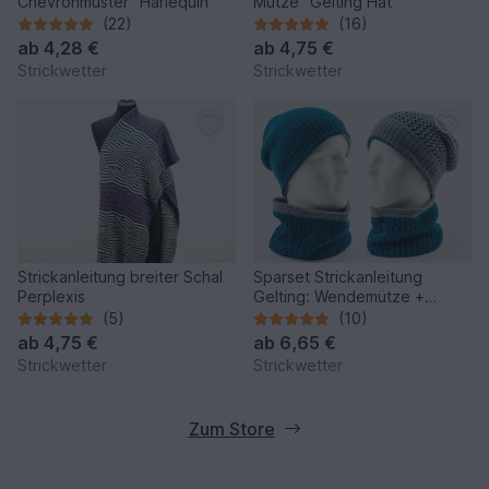
Chevronmuster "Harlequin"
Mütze "Gelting Hat"
(22)
(16)
ab
4,28 €
ab
4,75 €
Strickwetter
Strickwetter
Strickanleitung breiter Schal
Sparset Strickanleitung
Perplexis
Gelting: Wendemütze +
Wendeloop
(5)
(10)
ab
4,75 €
ab
6,65 €
Strickwetter
Strickwetter
Zum Store