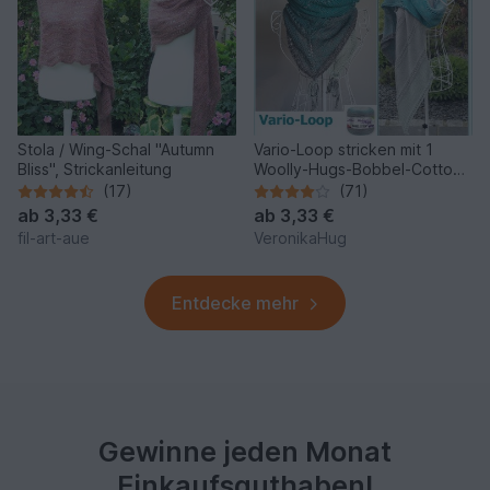
Stola / Wing-Schal "Autumn
Vario-Loop stricken mit 1
Bliss", Strickanleitung
Woolly-Hugs-Bobbel-Cotton
mit Veronika Hug
(17)
(71)
ab
3,33 €
ab
3,33 €
fil-art-aue
VeronikaHug
Entdecke mehr
Gewinne jeden Monat
Einkaufsguthaben!