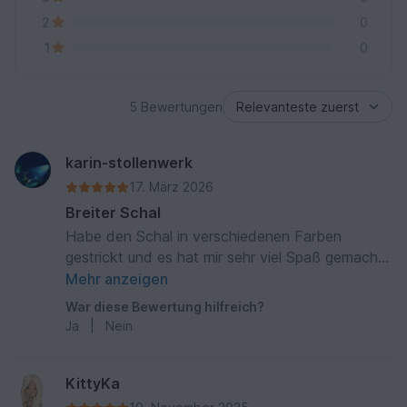
2
0
1
0
5 Bewertungen
karin-stollenwerk
17. März 2026
Breiter Schal
Habe den Schal in verschiedenen Farben
gestrickt und es hat mir sehr viel Spaß gemacht,
weil die Anleitung sehr gut und verständlich und
Mehr anzeigen
verständlich ist
War diese Bewertung hilfreich?
Ja
|
Nein
KittyKa