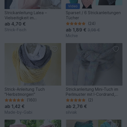
Video
Strickanleitung Lalea –
Sparset / 6 Strickanleitungen
Vielseitigkeit im
Tücher
Baukastensystem
ab
4,70 €
(24)
ab
1,89 €
Strick-Fisch
3,98 €
Michie
Strick-Anleitung Tuch
Strickanleitung Mini-Tuch im
"Herbstmorgen"
Perlmuster mit I-Cordrand,
Schaltuch,Minischal
(160)
(2)
ab
1,42 €
ab
2,76 €
Made-by-Gabi
silviak