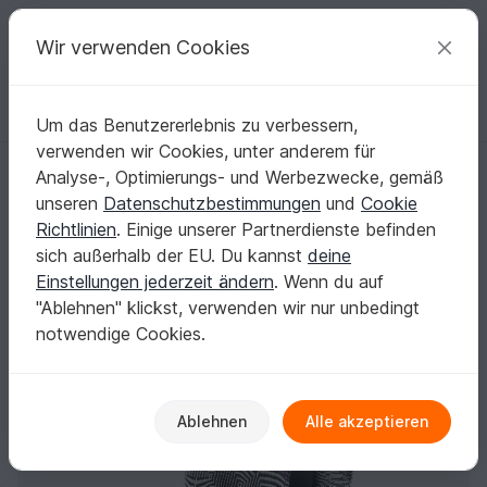
C
razy
P
atterns
Deine kreativen Ideen
Wir verwenden Cookies
Um das Benutzererlebnis zu verbessern,
Deutsch | € (EUR)
einloggen
Kostenlos registrieren
verwenden wir Cookies, unter anderem für
Strickanleitung breiter Schal Perplexis
Startseite
Stricken
Tücher
Weitere Tücher
Analyse-, Optimierungs- und Werbezwecke, gemäß
Strickanleitung breiter Schal Perplexis
unseren
Datenschutzbestimmungen
und
Cookie
Richtlinien
. Einige unserer Partnerdienste befinden
sich außerhalb der EU. Du kannst
deine
Einstellungen jederzeit ändern
. Wenn du auf
"Ablehnen" klickst, verwenden wir nur unbedingt
notwendige Cookies.
Ablehnen
Alle akzeptieren