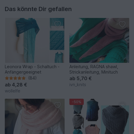
Das könnte Dir gefallen
Leonora Wrap - Schaltuch -
Anleitung, RAGNA shawl,
Anfängergeeignet
Strickanleitung, Minituch
(84)
ab
5,70 €
ab
4,28 €
ivn_knits
wollelfe
-50%