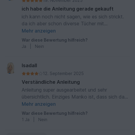
19. November 2025
ich habe die Anleitung gerade gekauft
ich kann noch nicht sagen, wie es sich strickt.
da ich aber schon diverse Tücher mit
Hebemaschen gestrickt habe und mir diese
Mehr anzeigen
Anleitung angesehen habe, denke ich, dass es
War diese Bewertung hilfreich?
ein sehr schöner Schal wird. Das Muster ist
Ja
|
Nein
einfach umwerfend und aus jeder Perspektive
anders. Danke für die schöne Idee.
Isadall
12. September 2025
Verständliche Anleitung
Anleitung super ausgearbeitet und sehr
übersichtlich. Einziges Manko ist, dass sich das
Stück wellt, trotz spannen.
Mehr anzeigen
War diese Bewertung hilfreich?
1
Ja
|
Nein