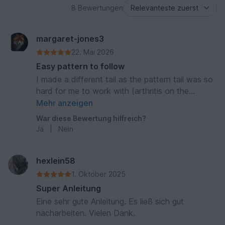
8 Bewertungen
margaret-jones3
22. Mai 2026
Easy pattern to follow
I made a different tail as the pattern tail was so
hard for me to work with (arthritis on the
thumbs), but overall it turned out fine. I also
Mehr anzeigen
made crochet eyes instead of using safety
War diese Bewertung hilfreich?
eyes.
Ja
|
Nein
hexlein58
1. Oktober 2025
Super Anleitung
Eine sehr gute Anleitung. Es ließ sich gut
nacharbeiten. Vielen Dank.