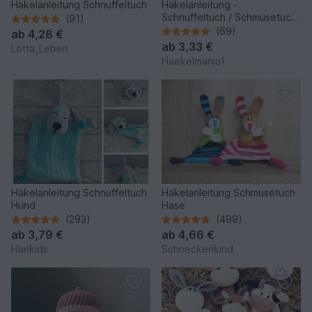
Häkelanleitung Schnuffeltuch
Häkelanleitung -
Schnuffeltuch / Schmusetuch
(91)
Fuchs
(69)
ab
4,28 €
ab
3,33 €
Lotta_Leben
Haekelmania1
Häkelanleitung Schnuffeltuch
Häkelanleitung Schmusetuch
Hund
Hase
(293)
(499)
ab
3,79 €
ab
4,66 €
Hankids
Schneckenkind