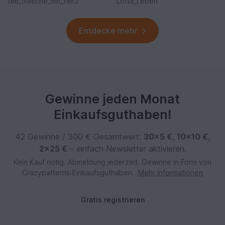
die_masche_mit_herz
Lotta_Leben
Entdecke mehr
Gewinne jeden Monat
Einkaufsguthaben!
42 Gewinne / 300 € Gesamtwert:
30×5 €
,
10×10 €
,
2×25 €
– einfach Newsletter aktivieren.
Kein Kauf nötig. Abmeldung jederzeit. Gewinne in Form von
Crazypatterns‑Einkaufsguthaben.
Mehr Informationen
Gratis registrieren