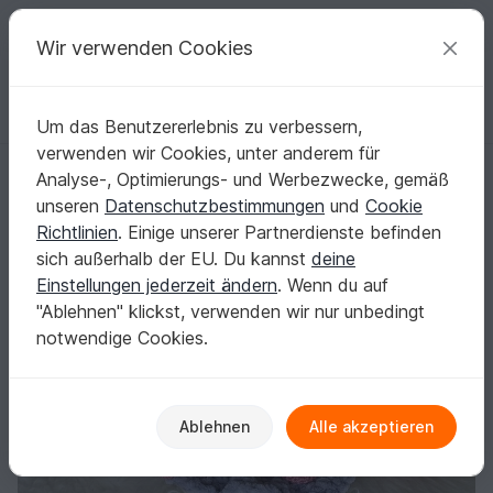
C
razy
P
atterns
Deine kreativen Ideen
Wir verwenden Cookies
Um das Benutzererlebnis zu verbessern,
Deutsch | € (EUR)
einloggen
Kostenlos registrieren
verwenden wir Cookies, unter anderem für
Häkelanleitung - Schnuffeltuch / Schmusetuch Maus / Mäuschen "Mila"
Startseite
Häkeln
Babys
Schmusetücher
Analyse-, Optimierungs- und Werbezwecke, gemäß
Häkelanleitung - Schnuffeltuch /
unseren
Datenschutzbestimmungen
und
Cookie
Schmusetuch Maus / Mäuschen "Mila"
Richtlinien
. Einige unserer Partnerdienste befinden
sich außerhalb der EU. Du kannst
deine
Einstellungen jederzeit ändern
. Wenn du auf
"Ablehnen" klickst, verwenden wir nur unbedingt
notwendige Cookies.
Ablehnen
Alle akzeptieren