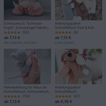
Schmusetuch "Schmuse-
Anleitungspaket
Engel", Schutzengel häkeln,
Schnuffeltuch Esel & Kuh
deutsche Häkelanleitung
(55)
(9)
ab
7,13 €
ab
7,13 €
die_masche_mit_herz
Lotta_Leben
Häkelanleitung für Maus als
Anleitungspaket
Schnuffeltuch, Schmusetuch
Schnuffeltuch
häkeln, Maus häkeln
(116)
(47)
ab
7,13 €
ab
6,18 €