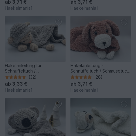
ab
3,71 €
ab
3,71 €
Haekelmania1
Haekelmania1
Häkelanleitung für
Häkelanleitung -
Schnuffeltuch /
Schnuffeltuch / Schmusetuch
Schmuseschaf
Hund
(32)
(28)
ab
3,33 €
ab
3,71 €
Haekelmania1
Haekelmania1