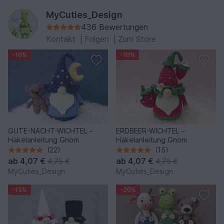
MyCuties_Design
436 Bewertungen
Kontakt
|
Folgen
|
Zum Store
-10%
-10%
GUTE-NACHT-WICHTEL –
ERDBEER-WICHTEL –
Häkelanleitung Gnom
Häkelanleitung Gnom
(22)
(15)
ab
4,07 €
ab
4,07 €
4,75 €
4,75 €
MyCuties_Design
MyCuties_Design
-15%
-20%