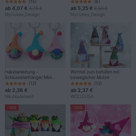
Gnome
(15)
(8)
ab
4,07 €
ab
5,25 €
4,75 €
6,50 €
MyCuties_Design
MyCuties_Design
Häkelanleitung -
Wichtel zum befüllen mit
Schlüsselanhänger Mini
beweglicher Mütze
Glückswichtelchen
(13)
(13)
ab
2,38 €
ab
2,37 €
NiksNadelwelt
WOLLDUSA
-10%
-20%