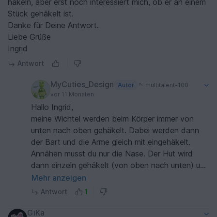
häkeln, aber erst noch interessiert mich, ob er an einem
Stück gehäkelt ist.
Danke für Deine Antwort.
Liebe Grüße
Ingrid
Antwort
MyCuties_Design
Autor
multitalent-100
vor 11 Monaten
Hallo Ingrid,
meine Wichtel werden beim Körper immer von
unten nach oben gehäkelt. Dabei werden dann
der Bart und die Arme gleich mit eingehäkelt.
Annähen musst du nur die Nase. Der Hut wird
dann einzeln gehäkelt (von oben nach unten) und
entlang einer vorgegebenen Linie am Körper
Mehr anzeigen
festgenäht. Da kann absolut nichts schief gehen.
Antwort
1
LG, Michaela
GiKa