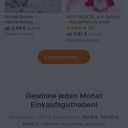
Wichtel Becher -
HERZ-WICHTEL zum Befüllen
Häkelanleitung
- Häkelanleitung Gnom
ab
3,84 €
(3)
4,49 €
ab
3,61 €
KuemaTutorials
4,75 €
MyCuties_Design
Entdecke mehr
Gewinne jeden Monat
Einkaufsguthaben!
42 Gewinne / 300 € Gesamtwert:
30×5 €
,
10×10 €
,
2×25 €
– einfach Newsletter aktivieren.