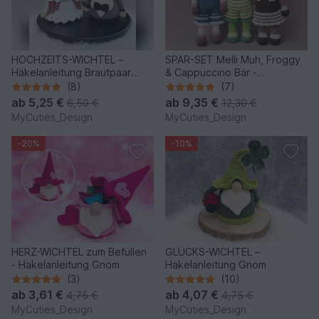
HOCHZEITS-WICHTEL –
SPAR-SET Melli Muh, Froggy
Häkelanleitung Brautpaar
& Cappuccino Bär -
Gnome
Häkelanleitungen
(8)
(7)
ab
5,25 €
ab
9,35 €
6,50 €
12,30 €
MyCuties_Design
MyCuties_Design
-20%
-10%
HERZ-WICHTEL zum Befüllen
GLÜCKS-WICHTEL –
- Häkelanleitung Gnom
Häkelanleitung Gnom
(3)
(10)
ab
3,61 €
ab
4,07 €
4,75 €
4,75 €
MyCuties_Design
MyCuties_Design