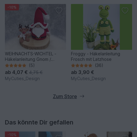
-10%
WEIHNACHTS-WICHTEL -
Froggy - Häkelanleitung
Häkelanleitung Gnom /
Frosch mit Latzhose
Weihnachtsmann mit Rentier
(5)
(36)
ab
4,07 €
ab
3,90 €
4,75 €
MyCuties_Design
MyCuties_Design
Zum Store
Das könnte Dir gefallen
-10%