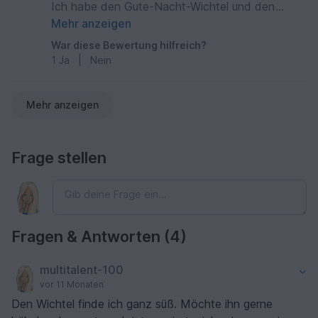
Ich habe den Gute-Nacht-Wichtel und den
Herz-Wichtel bestellt. Super schneller,
Mehr anzeigen
problemloser PDF Download. Die Anleitung liest
War diese Bewertung hilfreich?
sich sehr gut verständlich. Ich habe bereits den
1
Ja
|
Nein
kleinen, süssen Teddy, den Mond, die Nase und
den Bart gehäkelt, ging alles tip top. Nun muss
ich erst noch passendes Garn kaufen, dann
Mehr anzeigen
kann ich mit dem Wichtel beginnen. Ich freue
mich darauf. Danke für diese tolle Idee und
Anleitung.
Frage stellen
Fragen & Antworten (4)
multitalent-100
vor 11 Monaten
Den Wichtel finde ich ganz süß. Möchte ihn gerne