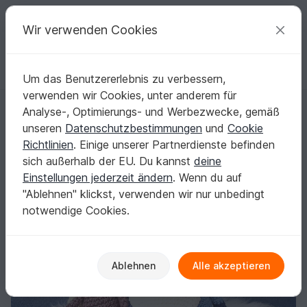
C
razy
P
atterns
Deine kreativen Ideen
Wir verwenden Cookies
Um das Benutzererlebnis zu verbessern,
Deutsch | € (EUR)
einloggen
Kostenlos registrieren
verwenden wir Cookies, unter anderem für
GUTE-NACHT-WICHTEL – Häkelanleitung Gnom
Startseite
Häkeln
Amigurumi
Wichtel
Analyse-, Optimierungs- und Werbezwecke, gemäß
GUTE-NACHT-WICHTEL – Häkelanleitung
unseren
Datenschutzbestimmungen
und
Cookie
Gnom
Richtlinien
. Einige unserer Partnerdienste befinden
sich außerhalb der EU. Du kannst
deine
Einstellungen jederzeit ändern
. Wenn du auf
"Ablehnen" klickst, verwenden wir nur unbedingt
notwendige Cookies.
Ablehnen
Alle akzeptieren