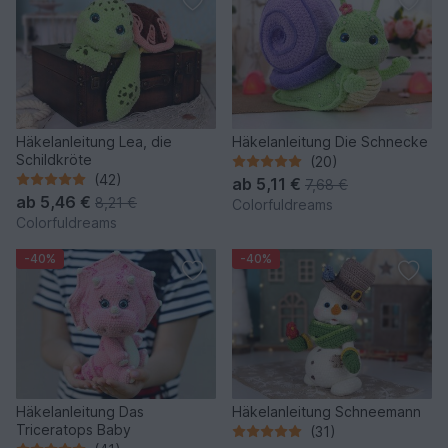
Häkelanleitung Lea, die
Häkelanleitung Die Schnecke
Schildkröte
(20)
(42)
ab
5,11 €
7,68 €
ab
5,46 €
8,21 €
Colorfuldreams
Colorfuldreams
-40%
-40%
Häkelanleitung Das
Häkelanleitung Schneemann
Triceratops Baby
(31)