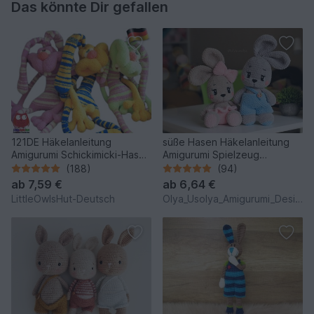
Das könnte Dir gefallen
121DE Häkelanleitung
süße Hasen Häkelanleitung
Amigurumi Schickimicki-Hase
Amigurumi Spielzeug
- PDF Pertseva CP
(Kaninchen)
(188)
(94)
ab
7,59 €
ab
6,64 €
LittleOwlsHut-Deutsch
Olya_Usolya_Amigurumi_Designer