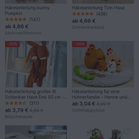
Häkelanleitung bunny
Häkelanleitung Tom Hase
Pumpkin
(438)
(147)
ab
4,66 €
ab
4,66 €
Schneckenkind
lululovesthemoon
-20%
-20%
Häkelanleitung großer Xl
Häkelanleitung für eine
Schlenker Hase Emil 50 cm -
Hühnerfamilie – Henne und
Schlenkertier
Küken aus Chenillegarn
(311)
ab
3,04 €
4,00 €
ab
3,79 €
cuttehappytoys
4,99 €
Mascheneule