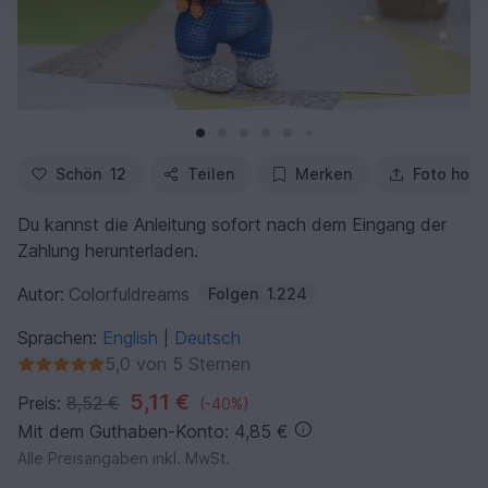
Schön
12
Teilen
Merken
Foto hoch
Du kannst die Anleitung sofort nach dem Eingang der
Zahlung herunterladen.
Autor:
Colorfuldreams
Folgen
1.224
Sprachen:
English
Deutsch
|
5,0 von 5 Sternen
5,11 €
Preis:
8,52 €
(-40%)
Mit dem Guthaben-Konto: 4,85 €
Alle Preisangaben inkl. MwSt.