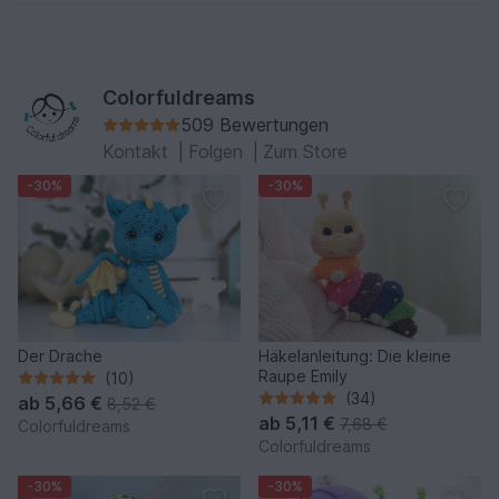
Colorfuldreams
509 Bewertungen
Kontakt
|
Folgen
|
Zum Store
-30%
-30%
Der Drache
Häkelanleitung: Die kleine
Raupe Emily
(10)
(34)
ab
5,66 €
8,52 €
ab
5,11 €
7,68 €
Colorfuldreams
Colorfuldreams
-30%
-30%