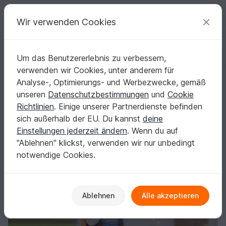
C
razy
P
atterns
Deine kreativen Ideen
Wir verwenden Cookies
Um das Benutzererlebnis zu verbessern,
Deutsch | € (EUR)
einloggen
Kostenlos registrieren
verwenden wir Cookies, unter anderem für
Häkelanleitung der Hase Kit (mit Video für die Schnauze)
Startseite
Häkeln
Festlichkeiten
Ostern
Analyse-, Optimierungs- und Werbezwecke, gemäß
Häkelanleitung der Hase Kit (mit Video für die
unseren
Datenschutzbestimmungen
und
Cookie
Schnauze)
Richtlinien
. Einige unserer Partnerdienste befinden
sich außerhalb der EU. Du kannst
deine
Einstellungen jederzeit ändern
. Wenn du auf
"Ablehnen" klickst, verwenden wir nur unbedingt
notwendige Cookies.
Ablehnen
Alle akzeptieren