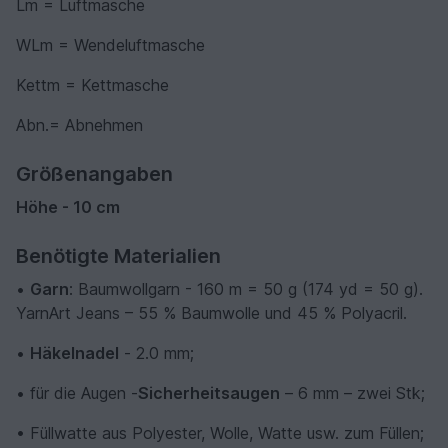
Lm = Luftmasche
WLm = Wendeluftmasche
Kettm = Kettmasche
Abn.= Abnehmen
Größenangaben
Höhe - 10 cm
Benötigte Materialien
•
Garn
:
Baumwollgarn - 160 m = 50 g (174 yd = 50 g).
YarnArt Jeans – 55 % Baumwolle und 45 % Polyacril.
•
Häkelnadel
-
2.0 mm;
•
für die Augen
-
Sicherheitsaugen
–
6 mm – zwei Stk;
• F
üllwatte aus Polyester, Wolle, Watte usw. zum Füllen;