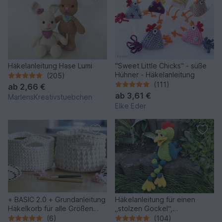
Häkelanleitung Hase Lumi
"Sweet Little Chicks" - süße
Hühner - Häkelanleitung
(205)
(111)
ab
2,66 €
ab
3,61 €
MarlensKreativstuebchen
Elke Eder
+ BASIC 2.0 + Grundanleitung
Häkelanleitung für einen
Häkelkorb für alle Größen
„stolzen Gockel“,
und 2 Garnstärken
Kantenhocker
(6)
(104)