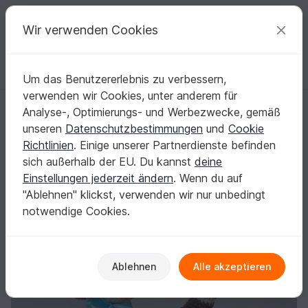
C
razy
P
atterns
Deine kreativen Ideen
Wir verwenden Cookies
Um das Benutzererlebnis zu verbessern,
Deutsch | € (EUR)
einloggen
Kostenlos registrieren
verwenden wir Cookies, unter anderem für
Enten. Stockente und/oder Ente mit Haube. Häkelanleitung
Startseite
Häkeln
Festlichkeiten
Ostern
Analyse-, Optimierungs- und Werbezwecke, gemäß
Enten. Stockente und/oder Ente mit Haube.
unseren
Datenschutzbestimmungen
und
Cookie
Häkelanleitung
Richtlinien
. Einige unserer Partnerdienste befinden
sich außerhalb der EU. Du kannst
deine
Einstellungen jederzeit ändern
. Wenn du auf
"Ablehnen" klickst, verwenden wir nur unbedingt
notwendige Cookies.
Ablehnen
Alle akzeptieren