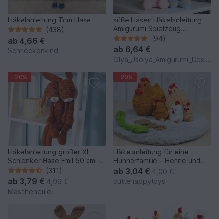
Häkelanleitung Tom Hase
süße Hasen Häkelanleitung
Amigurumi Spielzeug
(438)
(Kaninchen)
(94)
ab
4,66 €
ab
6,64 €
Schneckenkind
Olya_Usolya_Amigurumi_Designer
-20%
-20%
Häkelanleitung großer Xl
Häkelanleitung für eine
Schlenker Hase Emil 50 cm -
Hühnerfamilie – Henne und
Schlenkertier
Küken aus Chenillegarn
(311)
ab
3,04 €
4,00 €
ab
3,79 €
cuttehappytoys
4,99 €
Mascheneule