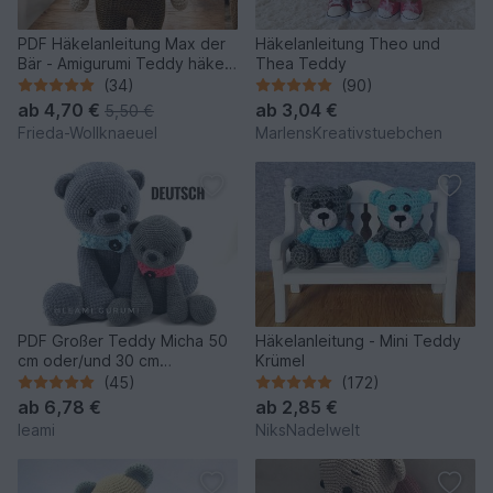
PDF Häkelanleitung Max der
Häkelanleitung Theo und
Bär - Amigurumi Teddy häkeln
Thea Teddy
mit Schal und Hose
(34)
(90)
ab
4,70 €
ab
3,04 €
5,50 €
Frieda-Wollknaeuel
MarlensKreativstuebchen
PDF Großer Teddy Micha 50
Häkelanleitung - Mini Teddy
cm oder/und 30 cm
Krümel
Häkelanleitung Amigurumi
(45)
(172)
ab
6,78 €
ab
2,85 €
leami
NiksNadelwelt