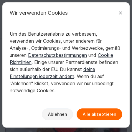
C
razy
P
atterns
Deine kreativen Ideen
Wir verwenden Cookies
Um das Benutzererlebnis zu verbessern,
Deutsch | € (EUR)
einloggen
Kostenlos registrieren
verwenden wir Cookies, unter anderem für
Häkelanleitung Bär Barry
Startseite
Häkeln
Amigurumi
Teddys
Analyse-, Optimierungs- und Werbezwecke, gemäß
Häkelanleitung Bär Barry
unseren
Datenschutzbestimmungen
und
Cookie
Richtlinien
. Einige unserer Partnerdienste befinden
sich außerhalb der EU. Du kannst
deine
Einstellungen jederzeit ändern
. Wenn du auf
"Ablehnen" klickst, verwenden wir nur unbedingt
notwendige Cookies.
Ablehnen
Alle akzeptieren