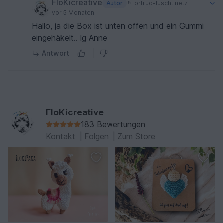
FloKicreative
Autor
ortrud-luschtinetz
vor 5 Monaten
Hallo, ja die Box ist unten offen und ein Gummi
eingehäkelt.. lg Anne
Antwort
FloKicreative
183 Bewertungen
Kontakt
|
Folgen
|
Zum Store