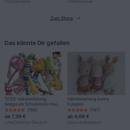
FloKicreative
FloKicreative
Zum Store
Das könnte Dir gefallen
121DE Häkelanleitung
Häkelanleitung bunny
Amigurumi Schickimicki-Hase
Pumpkin
- PDF Pertseva CP
(188)
(147)
ab
7,59 €
ab
4,66 €
LittleOwlsHut-Deutsch
lululovesthemoon