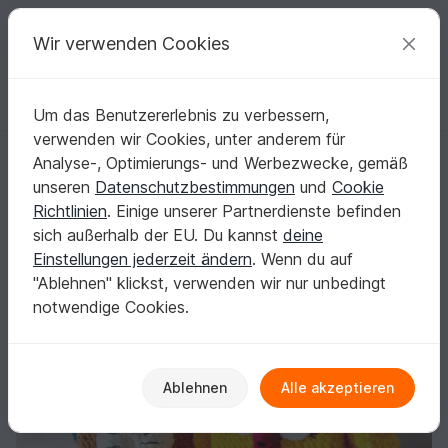
C
razy
P
atterns
Deine kreativen Ideen
Wir verwenden Cookies
Um das Benutzererlebnis zu verbessern,
Deutsch | € (EUR)
einloggen
Kostenlos registrieren
verwenden wir Cookies, unter anderem für
Sparset Taschentuchboxen Hase und Küken mit Taschen, Häkelanleit
Startseite
Häkeln
Festlichkeiten
Ostern
Analyse-, Optimierungs- und Werbezwecke, gemäß
Sparset Taschentuchboxen Hase und Küken
unseren
Datenschutzbestimmungen
und
Cookie
mit Taschen, Häkelanleitungen
Richtlinien
. Einige unserer Partnerdienste befinden
sich außerhalb der EU. Du kannst
deine
Einstellungen jederzeit ändern
. Wenn du auf
"Ablehnen" klickst, verwenden wir nur unbedingt
notwendige Cookies.
Ablehnen
Alle akzeptieren