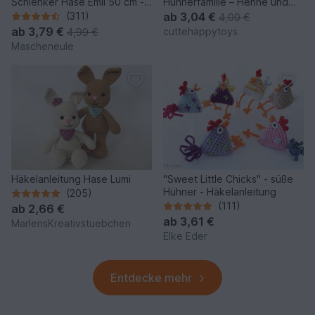
Schlenker Hase Emil 50 cm -
Hühnerfamilie – Henne und
Schlenkertier
Küken aus Chenillegarn
(311)
ab
3,04 €
4,00 €
ab
3,79 €
cuttehappytoys
4,99 €
Mascheneule
Häkelanleitung Hase Lumi
"Sweet Little Chicks" - süße
Hühner - Häkelanleitung
(205)
(111)
ab
2,66 €
ab
3,61 €
MarlensKreativstuebchen
Elke Eder
Entdecke mehr