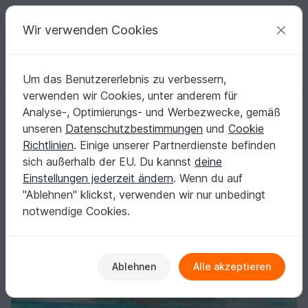
C
razy
P
atterns
Deine kreativen Ideen
Wir verwenden Cookies
Um das Benutzererlebnis zu verbessern,
Deutsch | € (EUR)
einloggen
Kostenlos registrieren
verwenden wir Cookies, unter anderem für
Origami Geldschein Kreuzfahrtschiff (*)
Startseite
Basteln
Origami mit Geld
Weitere Anlässe
Analyse-, Optimierungs- und Werbezwecke, gemäß
Origami Geldschein Kreuzfahrtschiff (*)
unseren
Datenschutzbestimmungen
und
Cookie
Richtlinien
. Einige unserer Partnerdienste befinden
sich außerhalb der EU. Du kannst
deine
Einstellungen jederzeit ändern
. Wenn du auf
"Ablehnen" klickst, verwenden wir nur unbedingt
notwendige Cookies.
Ablehnen
Alle akzeptieren