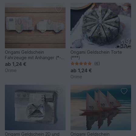
Origami Geldschein
Origami Geldschein Torte
Fahrzeuge mit Anhänger (*-
(***)
**)
ab
1,24 €
(6)
ab
1,24 €
Orime
Orime
Origami Geldschein 2D und
Origami Geldschein