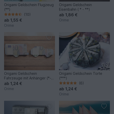
Origami Geldschein Flugzeug
Origami Geldschein
(**)
Eisenbahn ( * - **)
(10)
ab
1,86 €
ab
1,55 €
Orime
Orime
Origami Geldschein
Origami Geldschein Torte
Fahrzeuge mit Anhänger (*-
(***)
**)
ab
1,24 €
(6)
ab
1,24 €
Orime
Orime