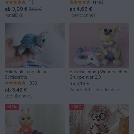
Stresshilfe.
(1)
(149)
ab
3,99 €
ab
4,66 €
7,00 €
NataliSkill
_petitbonnet_
Häkelanleitung kleine
Häkelanleitung Wunderliches
Schildkröte
Gruppentier 2,0
(330)
ab
7,13 €
ab
3,42 €
Wunderlichs-Kreativchaos
_petitbonnet_
-30%
-20%