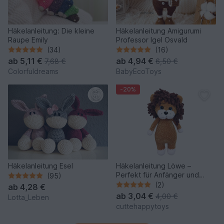
Häkelanleitung: Die kleine
Häkelanleitung Amigurumi
Raupe Emily
Professor Igel Osvald
(34)
(16)
ab
5,11 €
ab
4,94 €
7,68 €
6,50 €
Colorfuldreams
BabyEcoToys
-20%
Häkelanleitung Esel
Häkelanleitung Löwe –
Perfekt für Anfänger und
(95)
Profis
(2)
ab
4,28 €
ab
3,04 €
4,00 €
Lotta_Leben
cuttehappytoys