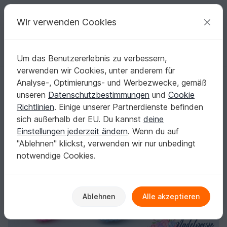
C
razy
P
atterns
Deine kreativen Ideen
Wir verwenden Cookies
Um das Benutzererlebnis zu verbessern,
Deutsch | € (EUR)
einloggen
Kostenlos registrieren
verwenden wir Cookies, unter anderem für
Häkelanleitung Oscar Ohrwurm Amigurumi
Startseite
Häkeln
Amigurumi
Tiere
Analyse-, Optimierungs- und Werbezwecke, gemäß
Häkelanleitung Oscar Ohrwurm Amigurumi
unseren
Datenschutzbestimmungen
und
Cookie
Richtlinien
. Einige unserer Partnerdienste befinden
sich außerhalb der EU. Du kannst
deine
Einstellungen jederzeit ändern
. Wenn du auf
"Ablehnen" klickst, verwenden wir nur unbedingt
notwendige Cookies.
Ablehnen
Alle akzeptieren