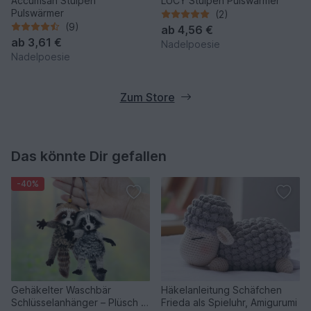
Accumsan Stulpen
LUCY Stulpen Pulswärmer
Pulswärmer
(2)
(9)
ab
4,56 €
ab
3,61 €
Nadelpoesie
Nadelpoesie
Zum Store
Das könnte Dir gefallen
-40%
Gehäkelter Waschbär
Häkelanleitung Schäfchen
Schlüsselanhänger – Plüsch &
Frieda als Spieluhr, Amigurumi