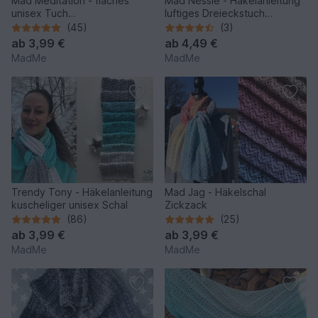
Mad Meditation - flaches
Mad Nessie - Häkelanleitung
unisex Tuch
luftiges Dreieckstuch
*anfängertauglich*
*anfängertauglich*
(45)
(3)
ab
3,99 €
ab
4,49 €
MadMe
MadMe
Trendy Tony - Häkelanleitung
Mad Jag - Häkelschal
kuscheliger unisex Schal
Zickzack
(86)
(25)
ab
3,99 €
ab
3,99 €
MadMe
MadMe