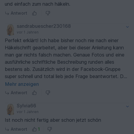
und einfach zum nach häkeln.
Antwort
sandrabuescher230168
vor 1 Jahren
Perfekt erklärt! Ich habe bisher noch nie nach einer
Häkelschrift gearbeitet, aber bei dieser Anleitung kann
man gar nichts falsch machen. Genaue Fotos und eine
ausführliche schriftliche Beschreibung runden alles
bestens ab. Zusätzlich wird in der Facebook-Gruppe
super schnell und total lieb jede Frage beantwortet. Das
Tuch ist durch das tolle Muster kurzweilig
Mehr anzeigen
nachzuarbeiten. Absolut empfehlenswert, ich kann leider
Antwort
nur 5 Sterne vergeben :-)
Sylvia66
vor 1 Jahren
Ist noch nicht fertig aber schon jetzt schön
Antwort
1