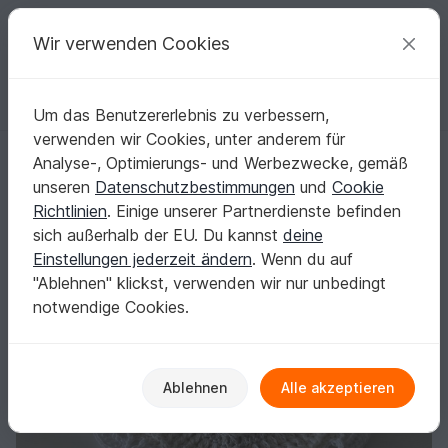
C
razy
P
atterns
Deine kreativen Ideen
Wir verwenden Cookies
Um das Benutzererlebnis zu verbessern,
Deutsch | € (EUR)
einloggen
Kostenlos registrieren
verwenden wir Cookies, unter anderem für
Mad Maxima - Häkelanleitung flaches Dreieckstuch
Startseite
Häkeln
Tücher
Dreieckstücher
Analyse-, Optimierungs- und Werbezwecke, gemäß
Mad Maxima - Häkelanleitung flaches
unseren
Datenschutzbestimmungen
und
Cookie
Dreieckstuch
Richtlinien
. Einige unserer Partnerdienste befinden
sich außerhalb der EU. Du kannst
deine
Einstellungen jederzeit ändern
. Wenn du auf
"Ablehnen" klickst, verwenden wir nur unbedingt
notwendige Cookies.
Ablehnen
Alle akzeptieren