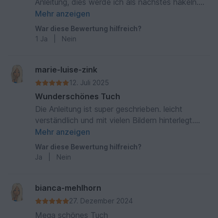
Anleitung, dies werde ich als nächstes häkeln.
Nebenbei häkel ich noch das Tuch aus dem
Mehr anzeigen
aktuellen Call. LG. Siggi Kuczala
War diese Bewertung hilfreich?
1
Ja
|
Nein
marie-luise-zink
12. Juli 2025
Wunderschönes Tuch
Die Anleitung ist super geschrieben. leicht
verständlich und mit vielen Bildern hinterlegt.
Mein Wunschbobbel für dieses Tuch wäre die
Mehr anzeigen
Nr. 9. Stell mir den Verlauf wunderbar vor. Marie-
War diese Bewertung hilfreich?
Luise Zink
Ja
|
Nein
bianca-mehlhorn
27. Dezember 2024
Mega schönes Tuch