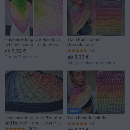
Häkelanleitung Dreieckstuch
Tuch Runa häkeln
mit Lochmuster – einfaches
Dreieckstuch
Anfängerprojekt
ab
3,32 €
(8)
ab
3,33 €
Donna-Bavarese
Wurzels-Maschendesign
Video
Häkelanleitung Tuch "Drunter
Tuch Belinda häkeln
und Drüber" - neu - jetzt mit
(4)
zwei Tuchformen
(208)