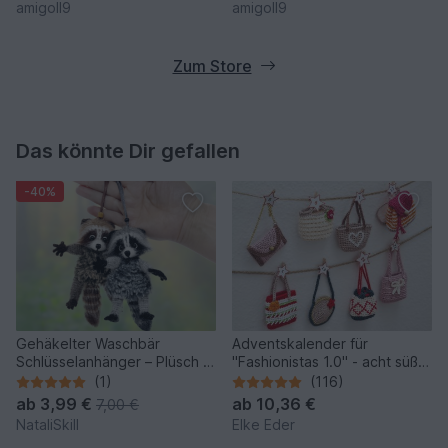
amigoll9
amigoll9
Zum Store
Das könnte Dir gefallen
-40%
Gehäkelter Waschbär
Adventskalender für
Schlüsselanhänger – Plüsch &
"Fashionistas 1.0" - acht süße
Stresshilfe.
Modelle
(1)
(116)
ab
3,99 €
ab
10,36 €
7,00 €
NataliSkill
Elke Eder