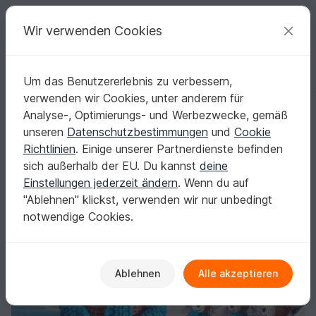
C
razy
P
atterns
Deine kreativen Ideen
Wir verwenden Cookies
Um das Benutzererlebnis zu verbessern,
Deutsch | € (EUR)
einloggen
Kostenlos registrieren
verwenden wir Cookies, unter anderem für
Häkelanleitung: Weihnachtselch Loki
Startseite
Häkeln
Festlichkeiten
Weihnachten
Analyse-, Optimierungs- und Werbezwecke, gemäß
Häkelanleitung: Weihnachtselch Loki
unseren
Datenschutzbestimmungen
und
Cookie
Richtlinien
. Einige unserer Partnerdienste befinden
sich außerhalb der EU. Du kannst
deine
Einstellungen jederzeit ändern
. Wenn du auf
"Ablehnen" klickst, verwenden wir nur unbedingt
notwendige Cookies.
Ablehnen
Alle akzeptieren