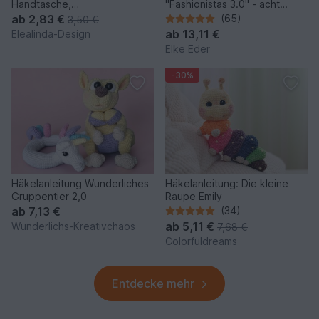
Handtasche,
"Fashionistas 3.0" - acht
Schlüsselanhänger Bag
traumhafte Modelle
ab
2,83 €
(65)
3,50 €
Charm Adventskalender
ab
13,11 €
Elealinda-Design
Elke Eder
-30%
Häkelanleitung Wunderliches
Häkelanleitung: Die kleine
Gruppentier 2,0
Raupe Emily
ab
7,13 €
(34)
ab
5,11 €
Wunderlichs-Kreativchaos
7,68 €
Colorfuldreams
Entdecke mehr