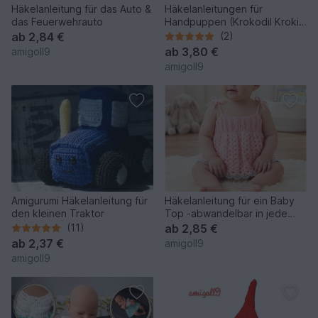
Häkelanleitung für das Auto &
Häkelanleitungen für
das Feuerwehrauto
Handpuppen (Krokodil Kroki,
Katze Molly & Hund Bello)
ab
2,84 €
(2)
ab
3,80 €
amigoll9
amigoll9
Amigurumi Häkelanleitung für
Häkelanleitung für ein Baby
den kleinen Traktor
Top -abwandelbar in jede
Größe!
(11)
ab
2,85 €
ab
2,37 €
amigoll9
amigoll9