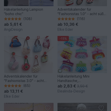
Häkelanleitung Lampion
Adventskalender für
"boho chic"
"Fashionistas 1.0" - acht süße
Modelle
(108)
(116)
ab
5,61 €
ab
10,36 €
AngiDesign
Elke Eder
-15%
Adventskalender für
Häkelanleitung Mini
"Fashionistas 3.0" - acht
Handtasche,
traumhafte Modelle
Schlüsselanhänger Bag
(65)
ab
2,83 €
3,50 €
Charm Adventskalender
ab
13,11 €
Elealinda-Design
Elke Eder