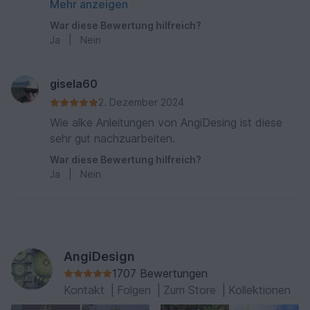
Bildern, sehr gut zu verstehen und zu arbeiten
Mehr anzeigen
War diese Bewertung hilfreich?
Ja
|
Nein
gisela60
2. Dezember 2024
Wie alke Anleitungen von AngiDesing ist diese
sehr gut nachzuarbeiten.
War diese Bewertung hilfreich?
Ja
|
Nein
AngiDesign
1707 Bewertungen
Kontakt
|
Folgen
|
Zum Store
|
Kollektionen