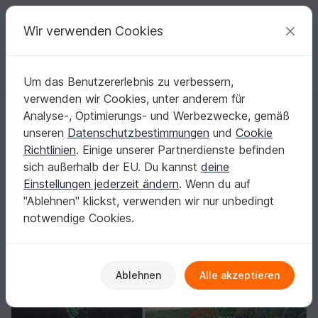
C
razy
P
atterns
Deine kreativen Ideen
Wir verwenden Cookies
Um das Benutzererlebnis zu verbessern,
Deutsch | € (EUR)
einloggen
Kostenlos registrieren
verwenden wir Cookies, unter anderem für
Häkelanleitung Lampion "Tannen im Schneegestöber"
Startseite
Häkeln
Festlichkeiten
Weihnachten
Analyse-, Optimierungs- und Werbezwecke, gemäß
Häkelanleitung Lampion "Tannen im
unseren
Datenschutzbestimmungen
und
Cookie
Schneegestöber"
Richtlinien
. Einige unserer Partnerdienste befinden
sich außerhalb der EU. Du kannst
deine
Einstellungen jederzeit ändern
. Wenn du auf
"Ablehnen" klickst, verwenden wir nur unbedingt
notwendige Cookies.
Ablehnen
Alle akzeptieren