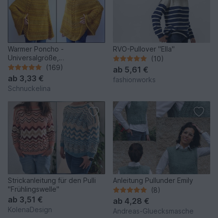
Warmer Poncho -
RVO-Pullover "Ella"
Universalgröße,
(10)
Strickanleitung für Anfänger
(169)
ab
5,61 €
ab
3,33 €
fashionworks
Schnuckelina
Strickanleitung für den Pulli
Anleitung Pullunder Emily
"Frühlingswelle"
(8)
ab
3,51 €
ab
4,28 €
KolenaDesign
Andreas-Gluecksmasche