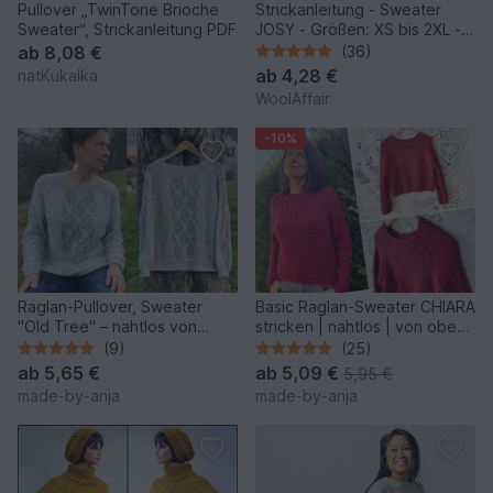
Pullover „TwinTone Brioche
Strickanleitung - Sweater
Sweater“, Strickanleitung PDF
JOSY - Größen: XS bis 2XL -
No.235E
ab
8,08 €
(36)
ab
4,28 €
natKukalka
WoolAffair
-10%
Raglan-Pullover, Sweater
Basic Raglan-Sweater CHIARA
"Old Tree" – nahtlos von
stricken | nahtlos | von oben |
oben gestrickt
8 Größen
(9)
(25)
ab
5,65 €
ab
5,09 €
5,95 €
made-by-anja
made-by-anja