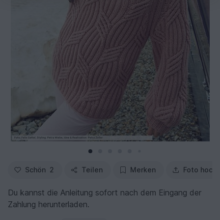
Schön
2
Teilen
Merken
Foto hoch
Du kannst die Anleitung sofort nach dem Eingang der
Zahlung herunterladen.