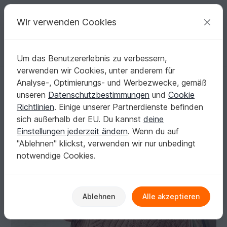
C
razy
P
atterns
Deine kreativen Ideen
Wir verwenden Cookies
Um das Benutzererlebnis zu verbessern,
Deutsch | € (EUR)
einloggen
Kostenlos registrieren
verwenden wir Cookies, unter anderem für
Zopf-Rippenpulli mit Raglanschrägungen
Startseite
Stricken
Damen
Pullover & Poncho
Analyse-, Optimierungs- und Werbezwecke, gemäß
Zopf-Rippenpulli mit Raglanschrägungen
unseren
Datenschutzbestimmungen
und
Cookie
Richtlinien
. Einige unserer Partnerdienste befinden
sich außerhalb der EU. Du kannst
deine
Einstellungen jederzeit ändern
. Wenn du auf
"Ablehnen" klickst, verwenden wir nur unbedingt
notwendige Cookies.
Ablehnen
Alle akzeptieren