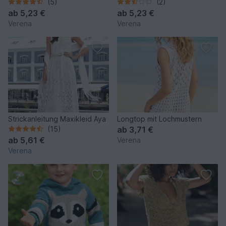
(5)
(2)
ab
5,23 €
ab
5,23 €
Verena
Verena
Strickanleitung Maxikleid Aya
Longtop mit Lochmustern
(15)
ab
3,71 €
ab
5,61 €
Verena
Verena