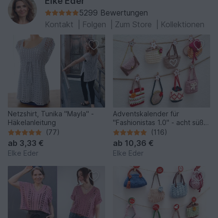
Elke Eder
5299 Bewertungen
Kontakt
|
Folgen
|
Zum Store
|
Kollektionen
Netzshirt, Tunika "Mayla" -
Adventskalender für
Häkelanleitung
"Fashionistas 1.0" - acht süße
Modelle
(77)
(116)
ab
3,33 €
ab
10,36 €
Elke Eder
Elke Eder