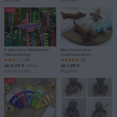
Elke Eder
Elke Eder
-10%
6 dekorative Windspinner -
Mini-Dackel ohne
Häkelanleitung
Zusammennähen -
Häkelanleitung von NiggyArts
(5)
(3)
ab
6,06 €
ab
1,99 €
7,09 €
KuemaTutorials
NiggyArts
-10%