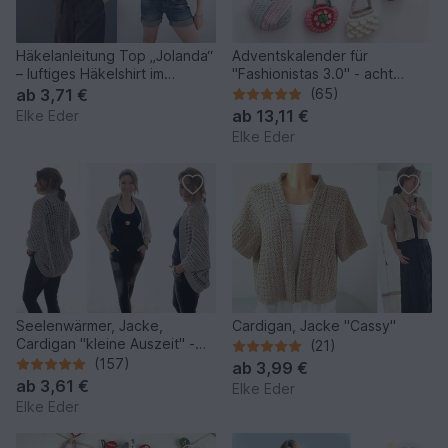
Häkelanleitung Top „Jolanda“
Adventskalender für
– luftiges Häkelshirt im
"Fashionistas 3.0" - acht
Mustermix
traumhafte Modelle
ab
3,71 €
(65)
ab
13,11 €
Elke Eder
Elke Eder
Seelenwärmer, Jacke,
Cardigan, Jacke "Cassy"
Cardigan "kleine Auszeit" -
(21)
Häkelanleitung
(157)
ab
3,99 €
ab
3,61 €
Elke Eder
Elke Eder