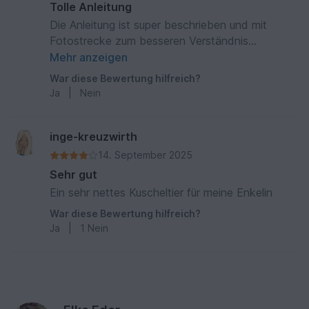
Tolle Anleitung
Die Anleitung ist super beschrieben und mit
Fotostrecke zum besseren Verständnis
versehen. Es hat Spaß gemacht,
Mehr anzeigen
nachzuarbeiten!
War diese Bewertung hilfreich?
Ja
|
Nein
inge-kreuzwirth
14. September 2025
Sehr gut
Ein sehr nettes Kuscheltier für meine Enkelin
War diese Bewertung hilfreich?
Ja
|
1
Nein