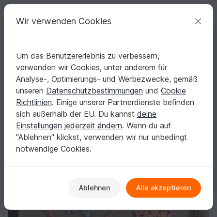
C
razy
P
atterns
Deine kreativen Ideen
Wir verwenden Cookies
Um das Benutzererlebnis zu verbessern,
Deutsch | € (EUR)
einloggen
Kostenlos registrieren
verwenden wir Cookies, unter anderem für
Lesezeichen, Geschenkband "Kleine Flocke" - Häkelanleitung
Startseite
Häkeln
Diverses
Schnell gehäkelt
Analyse-, Optimierungs- und Werbezwecke, gemäß
Lesezeichen, Geschenkband "Kleine Flocke" -
unseren
Datenschutzbestimmungen
und
Cookie
Häkelanleitung
Richtlinien
. Einige unserer Partnerdienste befinden
sich außerhalb der EU. Du kannst
deine
Einstellungen jederzeit ändern
. Wenn du auf
"Ablehnen" klickst, verwenden wir nur unbedingt
notwendige Cookies.
Ablehnen
Alle akzeptieren