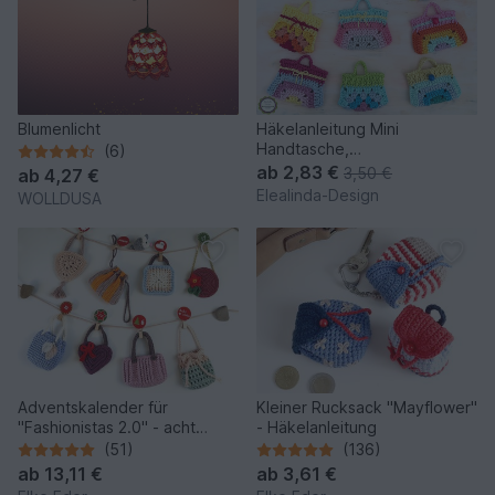
Blumenlicht
Häkelanleitung Mini
Handtasche,
(6)
Schlüsselanhänger Bag
ab
2,83 €
3,50 €
ab
4,27 €
Charm Adventskalender
Elealinda-Design
WOLLDUSA
Adventskalender für
Kleiner Rucksack "Mayflower"
"Fashionistas 2.0" - acht
- Häkelanleitung
zauberhafte Modelle
(51)
(136)
ab
13,11 €
ab
3,61 €