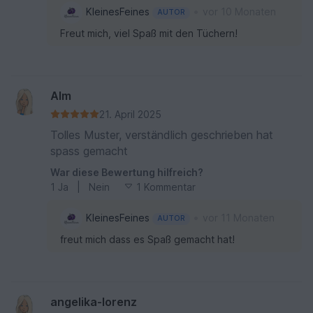
einen schönen Fall.
•
KleinesFeines
vor 10 Monaten
AUTOR
Freut mich, viel Spaß mit den Tüchern!
Alm
21. April 2025
Tolles Muster, verständlich geschrieben hat
spass gemacht
War diese Bewertung hilfreich?
1
Ja
|
Nein
1 Kommentar
•
KleinesFeines
vor 11 Monaten
AUTOR
freut mich dass es Spaß gemacht hat!
angelika-lorenz