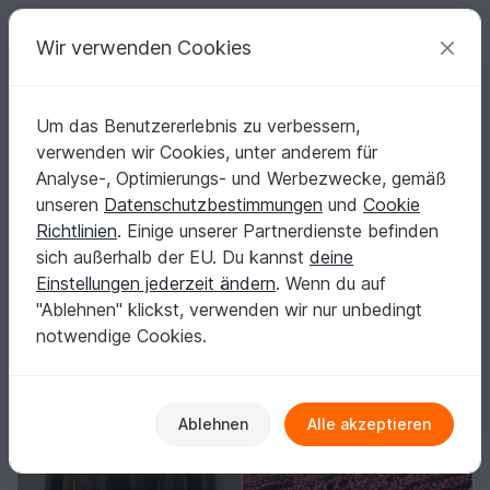
C
razy
P
atterns
Deine kreativen Ideen
Wir verwenden Cookies
Um das Benutzererlebnis zu verbessern,
Deutsch | € (EUR)
einloggen
Kostenlos registrieren
verwenden wir Cookies, unter anderem für
Häkelanleitung Dreieckstuch, Loop, Schal "Merope"
Startseite
Häkeln
Tücher
Dreieckstücher
Analyse-, Optimierungs- und Werbezwecke, gemäß
Häkelanleitung Dreieckstuch, Loop, Schal
unseren
Datenschutzbestimmungen
und
Cookie
"Merope"
Richtlinien
. Einige unserer Partnerdienste befinden
sich außerhalb der EU. Du kannst
deine
Einstellungen jederzeit ändern
. Wenn du auf
"Ablehnen" klickst, verwenden wir nur unbedingt
notwendige Cookies.
Ablehnen
Alle akzeptieren