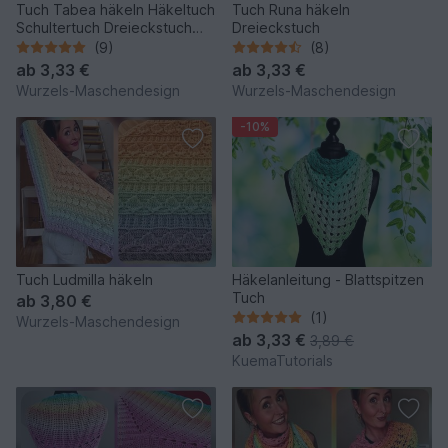
Tuch Tabea häkeln Häkeltuch
Tuch Runa häkeln
Schultertuch Dreieckstuch
Dreieckstuch
Stola
(9)
(8)
ab
3,33 €
ab
3,33 €
Wurzels-Maschendesign
Wurzels-Maschendesign
-10%
Tuch Ludmilla häkeln
Häkelanleitung - Blattspitzen
Tuch
ab
3,80 €
(1)
Wurzels-Maschendesign
ab
3,33 €
3,89 €
KuemaTutorials