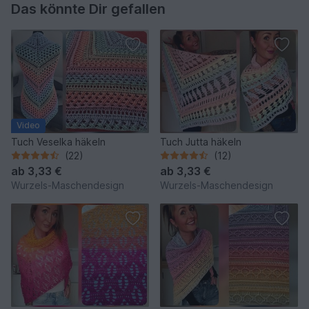
Das könnte Dir gefallen
Video
Tuch Veselka häkeln
Tuch Jutta häkeln
(22)
(12)
ab
3,33 €
ab
3,33 €
Wurzels-Maschendesign
Wurzels-Maschendesign