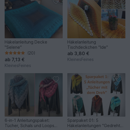
Häkelanleitung Decke
Häkelanleitung
"Selene"
Tischdeckchen "Ide"
(20)
ab
3,80 €
ab
7,13 €
KleinesFeines
KleinesFeines
6-in-1 Anleitungspaket:
Sparpaket 01: 5
Tücher, Schals und Loops
Häkelanleitungen "Gedrehte