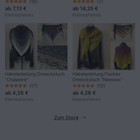
"Rhea" und "Merope"
Tücher"
(18)
(7)
ab
7,13 €
ab
14,25 €
KleinesFeines
KleinesFeines
Häkelanleitung Dreieckstuch
Häkelanleitung Flaches
"Chalastre"
Dreieckstuch “Nemesis”
(17)
(15)
ab
4,28 €
ab
4,28 €
KleinesFeines
KleinesFeines
Zum Store