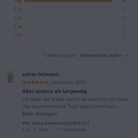
5
5
4
0
3
0
2
0
1
0
5 Bewertungen
sylvie-lehmann
14. September 2025
Alles andere als langweilig
Ich liebe die Arbeit nach Häkelschrift! Ich habe
das asymmetrische Tuch gleich mehrfach
gehäkelt, weil es einfach Spaß gemacht hat und
Mehr anzeigen
ein ungewöhnlich abwechslungsreiches Tuch
War diese Bewertung hilfreich?
ergibt. Bobbelgarn aus Baumwolle und Polyacryl
1
Ja
|
Nein
1 Kommentar
ist hier empfehlenswert, für wenig Gewicht und