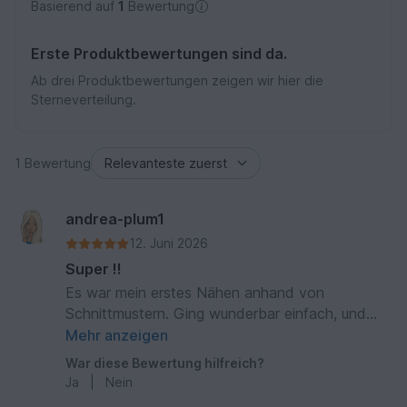
Basierend auf
1
Bewertung
Erste Produktbewertungen sind da.
Ab drei Produktbewertungen zeigen wir hier die
Sterneverteilung.
1 Bewertung
andrea-plum1
12. Juni 2026
Super !!
Es war mein erstes Nähen anhand von
Schnittmustern. Ging wunderbar einfach, und
das Ergebnis ist sehr schön geworden. Die
Mehr anzeigen
Anleitung ist perfekt.
War diese Bewertung hilfreich?
Ja
|
Nein