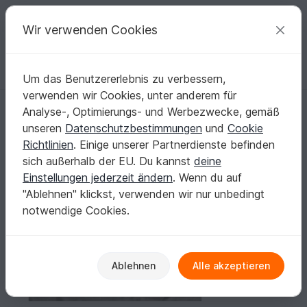
C
razy
P
atterns
Deine kreativen Ideen
Wir verwenden Cookies
Um das Benutzererlebnis zu verbessern,
Deutsch | € (EUR)
einloggen
Kostenlos registrieren
verwenden wir Cookies, unter anderem für
Kuschelset Animals Schwein
Startseite
Nähen
Kuscheltiere
Tiere & Pflanzen
Analyse-, Optimierungs- und Werbezwecke, gemäß
Kuschelset Animals Schwein
unseren
Datenschutzbestimmungen
und
Cookie
Richtlinien
. Einige unserer Partnerdienste befinden
sich außerhalb der EU. Du kannst
deine
Einstellungen jederzeit ändern
. Wenn du auf
"Ablehnen" klickst, verwenden wir nur unbedingt
notwendige Cookies.
Ablehnen
Alle akzeptieren