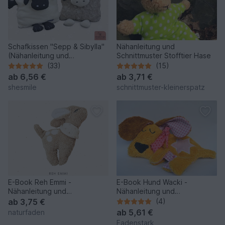
Schafkissen "Sepp & Sibylla"
Nähanleitung und
(Nähanleitung und
Schnittmuster Stofftier Hase
Schnittmuster)
(33)
(15)
ab
6,56 €
ab
3,71 €
shesmile
schnittmuster-kleinerspatz
E-Book Reh Emmi -
E-Book Hund Wacki -
Nähanleitung und
Nähanleitung und
Schnittmuster
Schnittmuster
ab
3,75 €
(4)
ab
5,61 €
naturfaden
Fadenstark