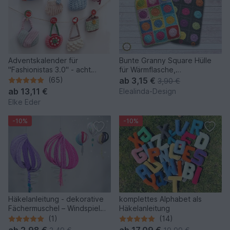
Adventskalender für
Bunte Granny Square Hülle
"Fashionistas 3.0" - acht
für Wärmflasche,
traumhafte Modelle
Wärmflaschenbezug, PDF
(65)
ab
3,15 €
3,90 €
ab
13,11 €
Elealinda-Design
Elke Eder
-10%
-10%
Häkelanleitung - dekorative
komplettes Alphabet als
Fächermuschel – Windspiel
Häkelanleitung
für Balkon & Garten
(1)
(14)