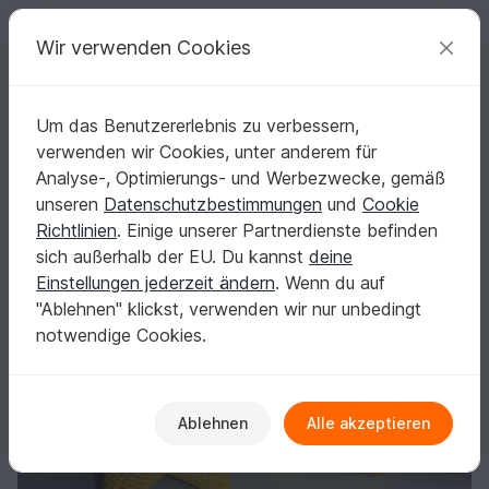
C
razy
P
atterns
Deine kreativen Ideen
Wir verwenden Cookies
Um das Benutzererlebnis zu verbessern,
Deutsch | € (EUR)
einloggen
Kostenlos registrieren
verwenden wir Cookies, unter anderem für
Häkelanleitung Stern Twinkle
Startseite
Häkeln
Festlichkeiten
Weihnachten
Analyse-, Optimierungs- und Werbezwecke, gemäß
Häkelanleitung Stern Twinkle
unseren
Datenschutzbestimmungen
und
Cookie
Richtlinien
. Einige unserer Partnerdienste befinden
sich außerhalb der EU. Du kannst
deine
Einstellungen jederzeit ändern
. Wenn du auf
"Ablehnen" klickst, verwenden wir nur unbedingt
notwendige Cookies.
Ablehnen
Alle akzeptieren