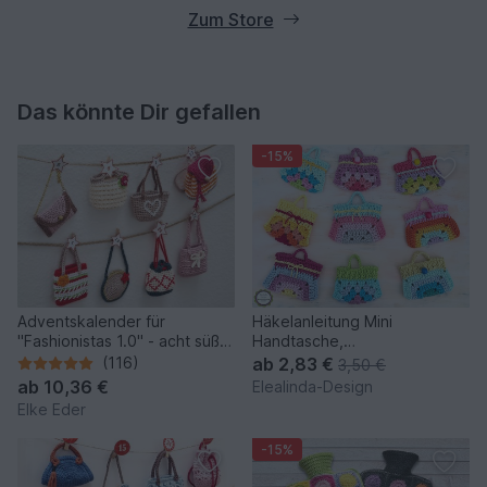
Zum Store
Das könnte Dir gefallen
-15%
Adventskalender für
Häkelanleitung Mini
"Fashionistas 1.0" - acht süße
Handtasche,
Modelle
Schlüsselanhänger Bag
(116)
ab
2,83 €
3,50 €
Charm Adventskalender
ab
10,36 €
Elealinda-Design
Elke Eder
-15%