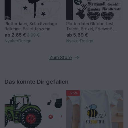
Plotterdatei, Schnittvorlage
Plotterdatei Oktoberfest,
Ballerina, Balletttänzerin
Tracht, Brezel, Edelweiß,
Dirndl, Hirsch, Herz
ab
2,65 €
ab
5,69 €
3,99 €
NyakerDesign
NyakerDesign
Zum Store
Das könnte Dir gefallen
-25%