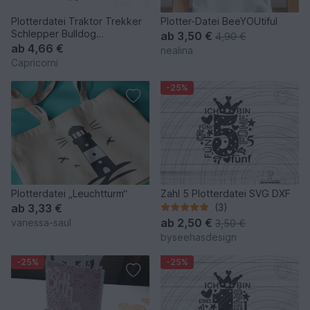
Plotterdatei Traktor Trekker
Plotter-Datei BeeYOUtiful
Schlepper Bulldog
ab
3,50 €
4,90 €
Landwirtschaft mehrfarbig
ab
4,66 €
nealina
Capricorni
-25%
Plotterdatei „Leuchtturm“
Zahl 5 Plotterdatei SVG DXF
ab
3,33 €
(3)
ab
2,50 €
vanessa-saul
3,50 €
byseehasdesign
-25%
-25%