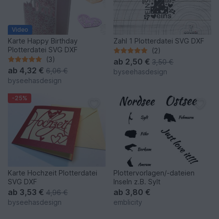
Video
Karte Happy Birthday
Zahl 1 Plotterdatei SVG DXF
Plotterdatei SVG DXF
(2)
(3)
ab
2,50 €
3,50 €
ab
4,32 €
6,06 €
byseehasdesign
byseehasdesign
-25%
Karte Hochzeit Plotterdatei
Plottervorlagen/-dateien
SVG DXF
Inseln z.B. Sylt
ab
3,53 €
ab
3,80 €
4,96 €
byseehasdesign
emblicity