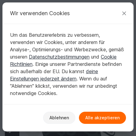
C
razy
P
atterns
Deine kreativen Ideen
Wir verwenden Cookies
Um das Benutzererlebnis zu verbessern,
Deutsch | € (EUR)
einloggen
Kostenlos registrieren
verwenden wir Cookies, unter anderem für
Plotterdatei, Schnittvorlage Schulkind T-Rex Dinosaurier
Startseite
Plotten
Plottdateien
Analyse-, Optimierungs- und Werbezwecke, gemäß
Plotterdatei, Schnittvorlage Schulkind T-Rex
unseren
Datenschutzbestimmungen
und
Cookie
Dinosaurier
Richtlinien
. Einige unserer Partnerdienste befinden
sich außerhalb der EU. Du kannst
deine
Einstellungen jederzeit ändern
. Wenn du auf
"Ablehnen" klickst, verwenden wir nur unbedingt
notwendige Cookies.
Ablehnen
Alle akzeptieren