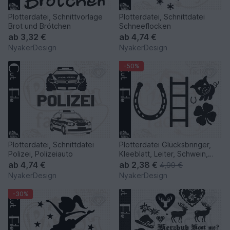
Plotterdatei, Schnittvorlage
Plotterdatei, Schnittdatei
Brot und Brötchen
Schneeflocken
ab
3,32 €
ab
4,74 €
NyakerDesign
NyakerDesign
-50%
Plotterdatei, Schnittdatei
Plotterdatei Glücksbringer,
Polizei, Polizeiauto
Kleeblatt, Leiter, Schwein,
Hufeisen
ab
4,74 €
ab
2,38 €
4,99 €
NyakerDesign
NyakerDesign
-30%