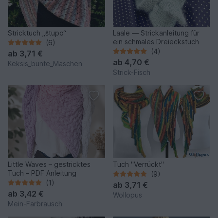
Stricktuch „ŝtupo“
Laale — Strickanleitung für
ein schmales Dreieckstuch
(6)
(4)
ab
3,71 €
ab
4,70 €
Keksis_bunte_Maschen
Strick-Fisch
Little Waves – gestricktes
Tuch "Verrückt"
Tuch – PDF Anleitung
(9)
(1)
ab
3,71 €
ab
3,42 €
Wollopus
Mein-Farbrausch