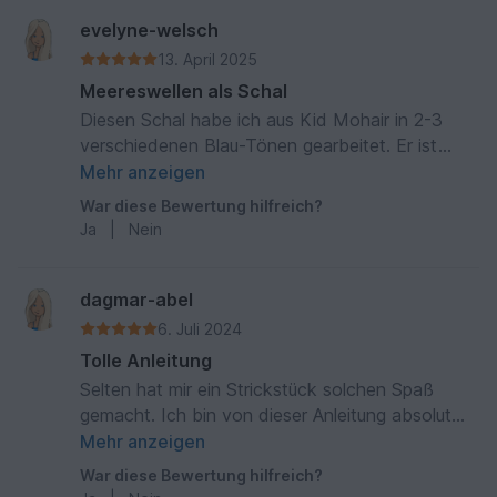
evelyne-welsch
13. April 2025
Meereswellen als Schal
Diesen Schal habe ich aus Kid Mohair in 2-3
verschiedenen Blau-Tönen gearbeitet. Er ist
super leicht und hält schön warm und sieht
Mehr anzeigen
traumhaft aus
War diese Bewertung hilfreich?
Ja
|
Nein
dagmar-abel
6. Juli 2024
Tolle Anleitung
Selten hat mir ein Strickstück solchen Spaß
gemacht. Ich bin von dieser Anleitung absolut
begeistert. Das Ergebnis ist wunderschön
Mehr anzeigen
War diese Bewertung hilfreich?