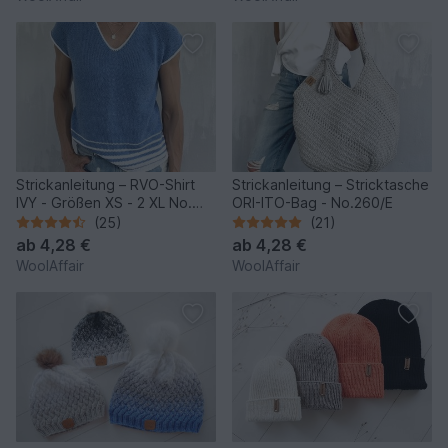
Strickanleitung – RVO-Shirt
Strickanleitung – Stricktasche
IVY - Größen XS - 2 XL No.
ORI-ITO-Bag - No.260/E
250
(25)
(21)
ab
4,28 €
ab
4,28 €
WoolAffair
WoolAffair