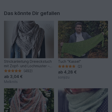
Das könnte Dir gefallen
Strickanleitung Dreieckstuch
Tuch "Kassel"
mit Zopf- und Lochmuster –
(2)
Cozy Winter
(492)
ab
4,28 €
ab
3,04 €
sonjizu
Melknits