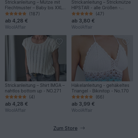
Strickanleitung – Mütze mit
Strickanleitung – Strickmütze
Flechtmuster – Baby bis XXL -
HIPSTAR - alle Größen -
No.153/E
unisex - No.255
(187)
(47)
ab
4,28 €
ab
3,80 €
WoolAffair
WoolAffair
Strickanleitung – Shirt IMGA –
Häkelanleitung - gehäkeltes
nahtlos bottom up - NO.271
Triangel - Bikinitop - No.170
(4)
(66)
ab
4,28 €
ab
3,99 €
WoolAffair
WoolAffair
Zum Store