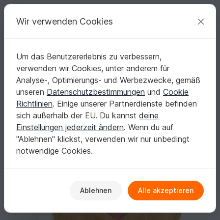
C
razy
P
atterns
Deine kreativen Ideen
Wir verwenden Cookies
Um das Benutzererlebnis zu verbessern,
Deutsch | € (EUR)
einloggen
Kostenlos registrieren
verwenden wir Cookies, unter anderem für
Strickanleitung - Stricktuch mit Muscheln - No.126
Startseite
Stricken
Tücher
Dreieckstücher
Analyse-, Optimierungs- und Werbezwecke, gemäß
Strickanleitung - Stricktuch mit Muscheln -
unseren
Datenschutzbestimmungen
und
Cookie
No.126
Richtlinien
. Einige unserer Partnerdienste befinden
sich außerhalb der EU. Du kannst
deine
Einstellungen jederzeit ändern
. Wenn du auf
"Ablehnen" klickst, verwenden wir nur unbedingt
notwendige Cookies.
Ablehnen
Alle akzeptieren