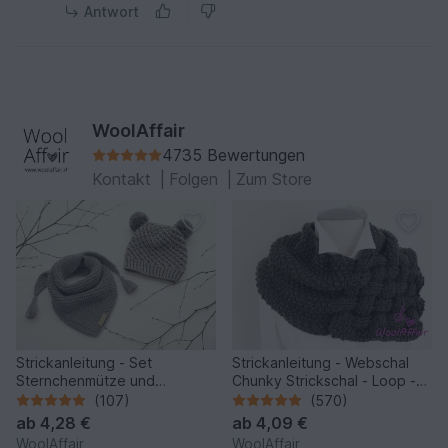
Antwort
WoolAffair
4735 Bewertungen
Kontakt
|
Folgen
|
Zum Store
Strickanleitung - Set
Strickanleitung - Webschal
Sternchenmütze und
Chunky Strickschal - Loop -
Dreieckstuch - No.192 -
No.111
(107)
(570)
ab
4,28 €
ab
4,09 €
WoolAffair
WoolAffair