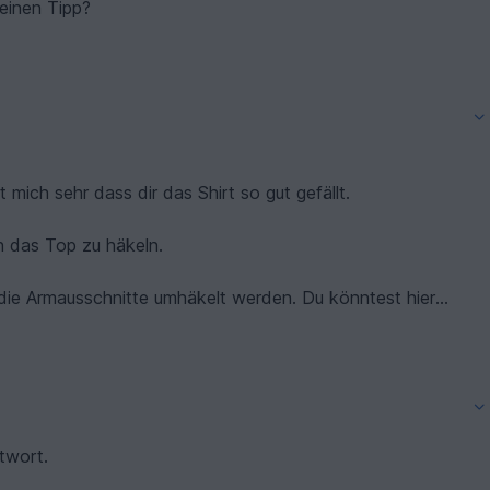
 einen Tipp?
t mich sehr dass dir das Shirt so gut gefällt.
n das Top zu häkeln.
e die Armausschnitte umhäkelt werden. Du könntest hier
n anfügen – das wäre die einfachste Variante.
n, kannst du die Ärmel auch im Mustermix oder nur mit
 ist dabei, dass die Maschenzahl zum jeweiligen Muster
schenzahl durch 12 + 7 teilbar sein. Wenn du nur ein Muster
chend an dieses Muster an.
ntwort.