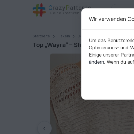
C
razy
P
atterns
Deine kreativen Ideen
Wir verwenden Co
Top „Wayra“ – Shirt mit Mustermix
Startseite
Häkeln
Damen
Shirts & Tuniken
Um das Benutzererle
Top „Wayra“ – Shirt mit Mustermix
Optimierungs- und 
Einige unserer Part
ändern
. Wenn du auf