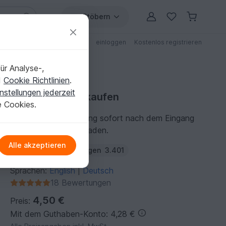
Stöbern
ungen
Anleitungen mit Rabatt
einloggen
Kostenlos registrieren
ür Analyse-,
d
Cookie Richtlinien
.
nstellungen jederzeit
Häkelanleitung kaufen
e Cookies.
Du kannst die Anleitung sofort nach dem Eingang
der Zahlung herunterladen.
Alle akzeptieren
Autor:
Elke Eder
Folgen
3.401
Sprachen:
English
Deutsch
|
18 Bewertungen
4,50 €
Preis:
Mit dem Guthaben-Konto: 4,28 €