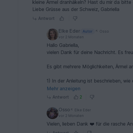
kleine Ärmel dranhäkeln? Hast du mir da bitte
Liebe Grüsse aus der Schweiz, Gabriella
Antwort
Elke Eder
Autor
Osso
vor 2 Monaten
Hallo Gabriella,
vielen Dank für deine Nachricht. Es freu
Es gibt mehrere Möglichkeiten, Ärmel a
1) In der Anleitung ist beschrieben, wi
einfach noch einige Reihen mit Stäbche
Mehr anzeigen
Antwort
2
2) Anstatt nur Stäbchenreihen anzufüge
einem einzelnen Muster häkeln. Wichtig
Osso
Elke Eder
passt. Für den Mustermix müsste die Ma
vor 2 Monaten
wählst, passe die Maschenzahl entspre
Vielen, lieben Dank ❤️ für die rasche A
Antwort