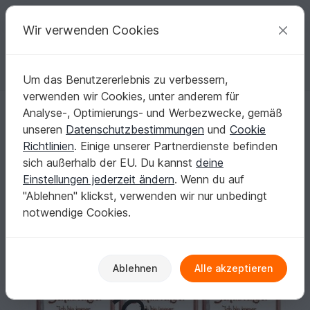
C
razy
P
atterns
Deine kreativen Ideen
Wir verwenden Cookies
Um das Benutzererlebnis zu verbessern,
Deutsch | € (EUR)
einloggen
Kostenlos registrieren
verwenden wir Cookies, unter anderem für
Sorgenwürmchen - Glückswürmchen - Sprüche - Kärtchen - Karte NEU
Startseite
Basteln
Basteln mit Papier
Karten
Analyse-, Optimierungs- und Werbezwecke, gemäß
Sorgenwürmchen - Glückswürmchen -
unseren
Datenschutzbestimmungen
und
Cookie
Sprüche - Kärtchen - Karte NEU!!
Richtlinien
. Einige unserer Partnerdienste befinden
sich außerhalb der EU. Du kannst
deine
Einstellungen jederzeit ändern
. Wenn du auf
"Ablehnen" klickst, verwenden wir nur unbedingt
notwendige Cookies.
Ablehnen
Alle akzeptieren