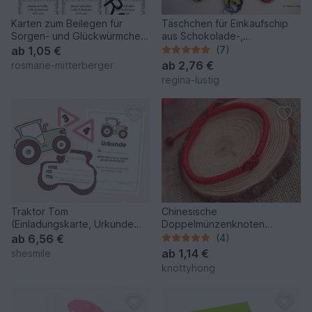
Karten zum Beilegen für
Täschchen für Einkaufschip
Sorgen- und Glückwürmchen
aus Schokolade-,
- einfach ausdrucken
Waschmittel- oder
ab
1,05 €
(7)
Kaffeeverpackung,
ab
2,76 €
rosmarie-mitterberger
Schlüsselanhänger,
regina-lustig
Taschenbaumler, Recycling,
Upcycling
Traktor Tom
Chinesische
(Einladungskarte, Urkunde
Doppelmünzenknoten
und Caketopper als
Armband
ab
6,56 €
(4)
Printable)
ab
1,14 €
shesmile
knottyhong