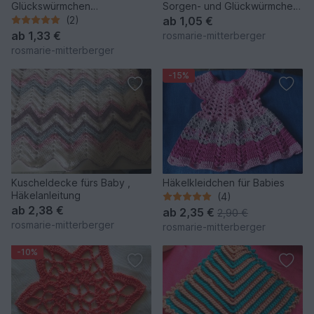
Glückswürmchen
Sorgen- und Glückwürmchen
Schmetterling
- einfach ausdrucken
(2)
ab
1,05 €
ab
1,33 €
rosmarie-mitterberger
rosmarie-mitterberger
-15%
Kuscheldecke fürs Baby ,
Häkelkleidchen für Babies
Häkelanleitung
(4)
ab
2,38 €
ab
2,35 €
2,90 €
rosmarie-mitterberger
rosmarie-mitterberger
-10%