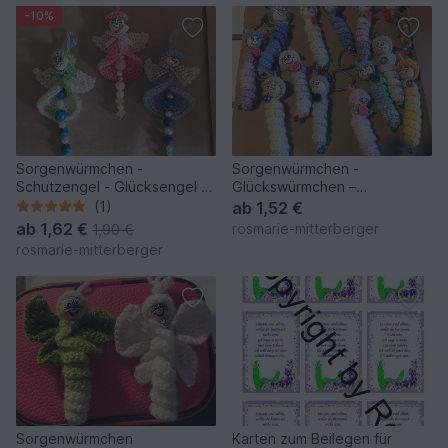
-10%
Sorgenwürmchen -
Sorgenwürmchen -
Schutzengel - Glücksengel -
Glückswürmchen –
Weihnachtsengel
Schlüsselanhänger
(1)
ab
1,52 €
ab
1,62 €
rosmarie-mitterberger
1,90 €
rosmarie-mitterberger
Sorgenwürmchen
Karten zum Beilegen für