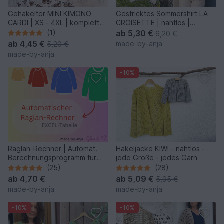
Gehäkelter MINI KIMONO
Gestricktes Sommershirt LA
CARDI | XS - 4XL | komplett
CROISETTE | nahtlos |
anpassbar
besondere Konstruktion
(1)
ab
5,30 €
6,20 €
ab
4,45 €
made-by-anja
5,20 €
made-by-anja
-10%
Raglan-Rechner | Automat.
Häkeljacke KIWI - nahtlos -
Berechnungsprogramm für
jede Größe - jedes Garn
Raglanpullis (jede Gr.)
(25)
(28)
ab
4,70 €
ab
5,09 €
5,95 €
made-by-anja
made-by-anja
-10%
-10%