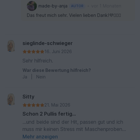
•
made-by-anja
vor 1 Monaten
AUTOR
Das freut mich sehr. Vielen lieben Dank!💜🙋🏻‍♀️
sieglinde-schwieger
16. Juni 2026
Sehr hilfreich.
War diese Bewertung hilfreich?
Ja
|
Nein
Sitty
21. Mai 2026
Schon 2 Pullis fertig...
...und beide sind der Hit, passen gut und ich
muss mir keinen Stress mit Maschenproben
machen die nie passen. Tausend Dank für
Mehr anzeigen