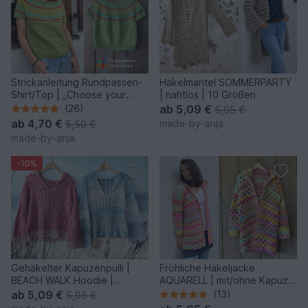
Strickanleitung Rundpassen-
Häkelmantel SOMMERPARTY
Shirt/Top | „Choose your
| nahtlos | 10 Größen
colors“ | nahtlos
(26)
ab
5,09 €
5,95 €
ab
4,70 €
made-by-anja
5,50 €
made-by-anja
-10%
Gehäkelter Kapuzenpulli |
Fröhliche Häkeljacke
BEACH WALK Hoodie |
AQUARELL | mit/ohne Kapuze
nahtlos | Kinder + Erw.
| nahtlos
ab
5,09 €
(13)
5,95 €