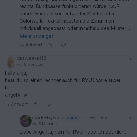
rechts-Rundpasse funktionieren würde. I.d.R.
haben Rundpassen entweder Muster oder
Colorwork - daher müssten die Zunahmen
individuell angepasst oder innerhalb des Musters
an der passenden Stelle platziert werden. LG Anja
Mehr anzeigen
Antwort
catweasel16
vor 5 Monaten
hallo anja,
hast du so einen rechner auch für RVU? wäre super
lg
angelik. w
Antwort
made-by-anja
Autor
catweasel16
vor 5 Monaten
Liebe Angelika, nein für RVU habe ich das nicht,