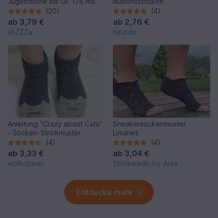
Jugendliche bis Gr. 176 mit
Illusionsstricken
PDF-Anleitung und
(20)
(4)
Größentabelle
ab
3,79 €
ab
2,76 €
eliZZZa
lenzula
Anleitung "Crazy about Cats"
Sneakersockenmuster
- Socken-Strickmuster
Limanes
(4)
(4)
ab
3,33 €
ab
3,04 €
wollschoen
Strickmade-by-Anja
Entdecke mehr