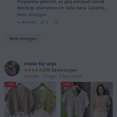
Programme getestet, es ging prinzipiell überall.
Allerdings übernehme ich dafür keine Garantie
(Nutzung auf eigene Verantwortung und kein
Mehr anzeigen
späterer Stornierungsgrund). Liebe Grüße Anja
Antwort
2
Mehr anzeigen
made-by-anja
369 Bewertungen
Kontakt
|
Folgen
|
Zum Store
-10%
-10%