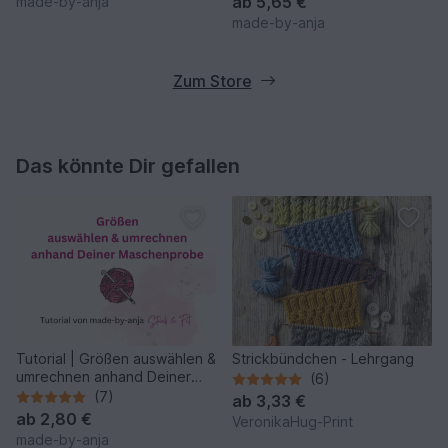
ab
5,65 €
made-by-anja
made-by-anja
Zum Store
Das könnte Dir gefallen
Tutorial | Größen auswählen &
Strickbündchen - Lehrgang
umrechnen anhand Deiner
(6)
Maschenprobe
(7)
ab
3,33 €
ab
2,80 €
VeronikaHug-Print
made-by-anja