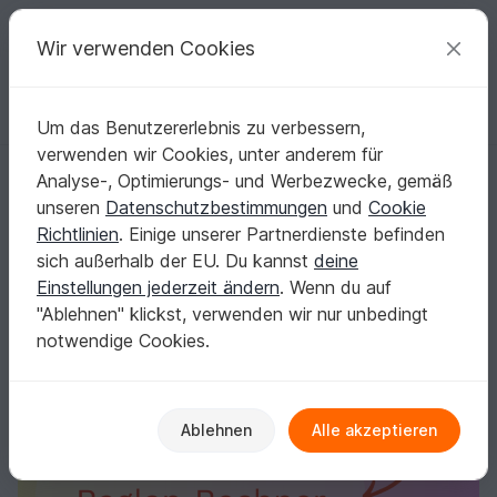
C
razy
P
atterns
Deine kreativen Ideen
Wir verwenden Cookies
Um das Benutzererlebnis zu verbessern,
Deutsch | € (EUR)
einloggen
Kostenlos registrieren
verwenden wir Cookies, unter anderem für
Raglan-Rechner | Automat. Berechnungsprogramm für Raglanpullis (je
Startseite
Stricken
Diverses
Analyse-, Optimierungs- und Werbezwecke, gemäß
Raglan-Rechner | Automat.
unseren
Datenschutzbestimmungen
und
Cookie
Berechnungsprogramm für Raglanpullis (jede
Richtlinien
. Einige unserer Partnerdienste befinden
Gr.)
sich außerhalb der EU. Du kannst
deine
Einstellungen jederzeit ändern
. Wenn du auf
"Ablehnen" klickst, verwenden wir nur unbedingt
notwendige Cookies.
Ablehnen
Alle akzeptieren