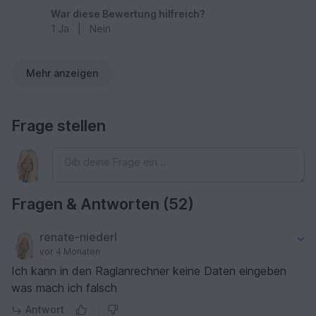
diesen Rechner, ich werde ihn immer wieder
War diese Bewertung hilfreich?
benutzen ♡
1
Ja
|
Nein
Mehr anzeigen
Frage stellen
Fragen & Antworten (52)
renate-niederl
vor 4 Monaten
Ich kann in den Raglanrechner keine Daten eingeben
was mach ich falsch
Antwort