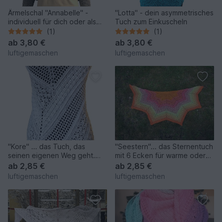
Ärmelschal "Annabelle" -
"Lotta" - dein asymmetrisches
individuell für dich oder als
Tuch zum Einkuscheln
Geschenk
(1)
(1)
ab
3,80 €
ab
3,80 €
luftigemaschen
luftigemaschen
"Kore" ... das Tuch, das
"Seestern"... das Sternentuch
seinen eigenen Weg geht.
mit 6 Ecken für warme oder
Nicht klassich.
kalte Tage
ab
2,85 €
ab
2,85 €
luftigemaschen
luftigemaschen