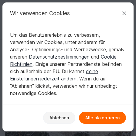
C
razy
P
atterns
Deine kreativen Ideen
Wir verwenden Cookies
Um das Benutzererlebnis zu verbessern,
Deutsch | € (EUR)
einloggen
Kostenlos registrieren
verwenden wir Cookies, unter anderem für
Winterliches asymmetrisches Dreieckstuch - Winter Latte Macchiato
Startseite
Häkeln
Tücher
Dreieckstücher
Analyse-, Optimierungs- und Werbezwecke, gemäß
Winterliches asymmetrisches Dreieckstuch -
unseren
Datenschutzbestimmungen
und
Cookie
Winter Latte Macchiato
Richtlinien
. Einige unserer Partnerdienste befinden
sich außerhalb der EU. Du kannst
deine
Einstellungen jederzeit ändern
. Wenn du auf
"Ablehnen" klickst, verwenden wir nur unbedingt
notwendige Cookies.
Ablehnen
Alle akzeptieren