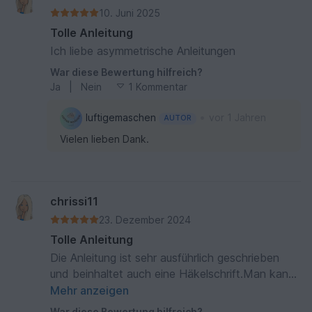
10. Juni 2025
Tolle Anleitung
Ich liebe asymmetrische Anleitungen
War diese Bewertung hilfreich?
Ja
|
Nein
1 Kommentar
•
luftigemaschen
vor 1 Jahren
AUTOR
Vielen lieben Dank.
chrissi11
23. Dezember 2024
Tolle Anleitung
Die Anleitung ist sehr ausführlich geschrieben
und beinhaltet auch eine Häkelschrift.Man kann
sich das Muster schnell merken,deshalb finde
Mehr anzeigen
ich es fernsehtauglich.Das Endprodukt ist
War diese Bewertung hilfreich?