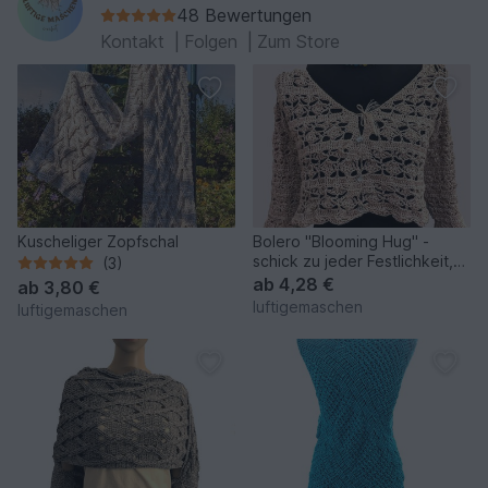
48 Bewertungen
Kontakt
|
Folgen
|
Zum Store
Kuscheliger Zopfschal
Bolero "Blooming Hug" -
schick zu jeder Festlichkeit,
(3)
passend zur Stola
ab
4,28 €
ab
3,80 €
luftigemaschen
luftigemaschen