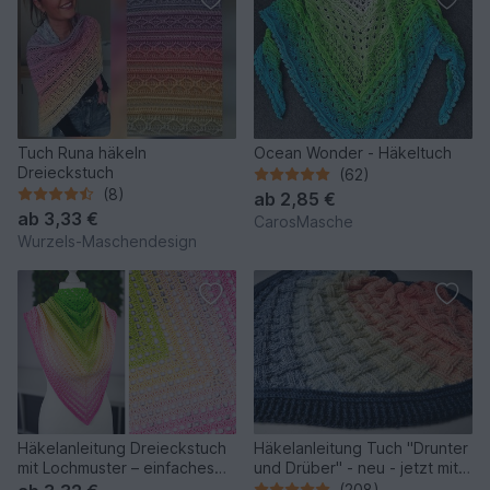
Tuch Runa häkeln
Ocean Wonder - Häkeltuch
Dreieckstuch
(62)
(8)
ab
2,85 €
ab
3,33 €
CarosMasche
Wurzels-Maschendesign
Häkelanleitung Dreieckstuch
Häkelanleitung Tuch "Drunter
mit Lochmuster – einfaches
und Drüber" - neu - jetzt mit
Anfängerprojekt
zwei Tuchformen
(208)