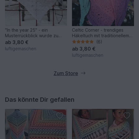
"In the year 25" - ein
Celtic Corner - trendiges
Musterrückblick wurde zu
Häkeltuch mit traditionellem
einem zauberhaften Tuch
keltischem Flair
ab
3,80 €
(6)
ab
3,80 €
luftigemaschen
luftigemaschen
Zum Store
Das könnte Dir gefallen