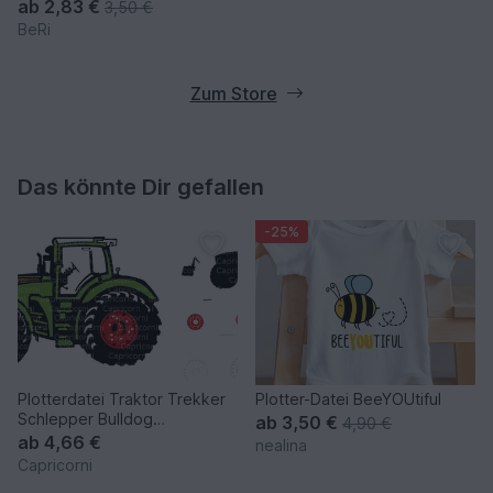
ab
2,83 €
3,50 €
BeRi
Zum Store
Das könnte Dir gefallen
-25%
Plotterdatei Traktor Trekker
Plotter-Datei BeeYOUtiful
Schlepper Bulldog
ab
3,50 €
4,90 €
Landwirtschaft mehrfarbig
ab
4,66 €
nealina
Capricorni