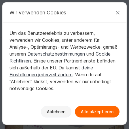
C
razy
P
atterns
Deine kreativen Ideen
Wir verwenden Cookies
Um das Benutzererlebnis zu verbessern,
Deutsch | € (EUR)
einloggen
Kostenlos registrieren
verwenden wir Cookies, unter anderem für
Plotterdatei "SPRUCH"
Startseite
Plotten
Plottdateien
Analyse-, Optimierungs- und Werbezwecke, gemäß
Plotterdatei "SPRUCH"
unseren
Datenschutzbestimmungen
und
Cookie
Richtlinien
. Einige unserer Partnerdienste befinden
sich außerhalb der EU. Du kannst
deine
Einstellungen jederzeit ändern
. Wenn du auf
"Ablehnen" klickst, verwenden wir nur unbedingt
notwendige Cookies.
Ablehnen
Alle akzeptieren