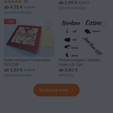
(3)
ab
2,50 €
3,50 €
ab
4,32 €
6,06 €
byseehasdesign
byseehasdesign
-25%
Karte Hochzeit Plotterdatei
Plottervorlagen/-dateien
SVG DXF
Inseln z.B. Sylt
ab
3,53 €
ab
3,80 €
4,96 €
byseehasdesign
emblicity
Entdecke mehr