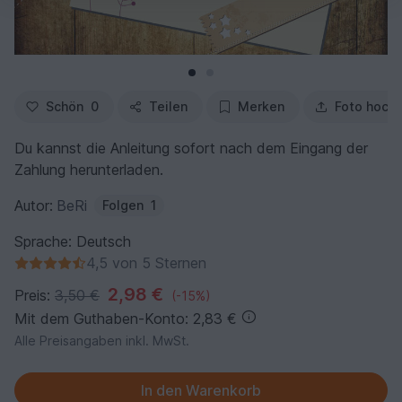
Schön
0
Teilen
Merken
Foto hoch
Du kannst die Anleitung sofort nach dem Eingang der
Zahlung herunterladen.
Autor:
BeRi
Folgen
1
Sprache: Deutsch
4,5 von 5 Sternen
2,98 €
Preis:
3,50 €
(-15%)
Mit dem Guthaben-Konto: 2,83 €
Alle Preisangaben inkl. MwSt.