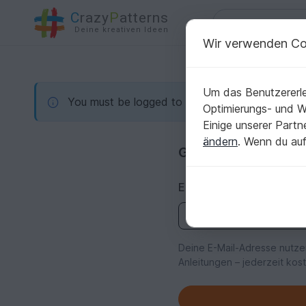
C
razy
P
atterns
Deine kreativen Ideen
Wir verwenden Co
Um das Benutzererle
You must be logged to do this action
Optimierungs- und 
Einige unserer Part
ändern
. Wenn du auf
Gib deine E-Mail ei
E-Mail Adresse
Deine E-Mail-Adresse nutze
Anleitungen – jederzeit kos