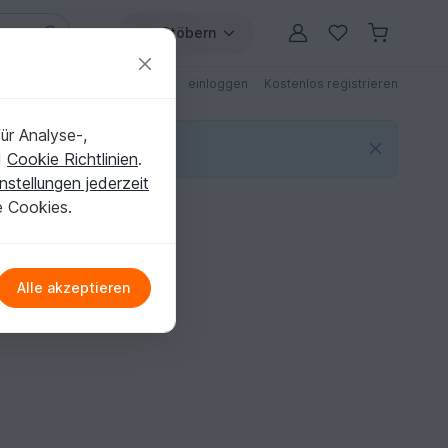
Stöbern
ngen
Anleitungen mit Rabatt
einloggen
Kostenlos registrieren
ür Analyse-,
d
Cookie Richtlinien
.
nstellungen jederzeit
e Cookies.
Alle akzeptieren