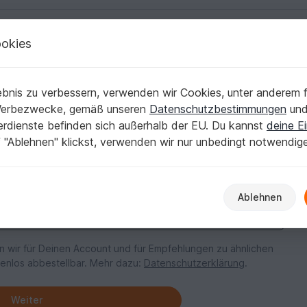
okies
Deutsch | € (EUR)
Kostenlose Anleitu
bnis zu verbessern, verwenden wir Cookies, unter anderem f
Werbezwecke, gemäß unseren
Datenschutzbestimmungen
un
nerdienste befinden sich außerhalb der EU. Du kannst
deine Ei
 "Ablehnen" klickst, verwenden wir nur unbedingt notwendig
n – wir führen Dich zum nächsten Schritt.
Ablehnen
n wir für Deinen Account und für Empfehlungen zu ähnlichen
tenlos abbestellbar. Mehr dazu:
Datenschutzerklärung
.
Weiter