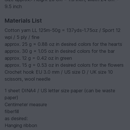
9.5 inch
Materials List
Cotton yarn LL 125m-50g = 137yds-1.75oz / Sport 12
wpi / 5 ply / fine
approx. 25 g = 0.88 oz in desired colors for the hearts
approx. 30 g = 1.05 oz in desired colors for the bar
approx. 12 g = 0.42 oz in green
approx. 15 g = 0.53 oz in desired colors for the flowers
Crochet hook EU 3.0 mm / US size D / UK size 10
scissors, wool needle
1 sheet DINA4 / US letter size paper (can be waste
paper)
Centimeter measure
fiberfill
as desired:
Hanging ribbon