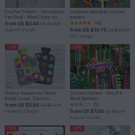
Crochet Pattern - Decorative
complete alphabet crochet
Fan Shell - Wind Chime for
pattern
Balcony & Garden
from
US $3.44
(14)
US $4.03
*
from
US $19.75
KuemaTutorials
US $23.10
*
CELLdesign
-15%
-10%
Granny Square Hot Water
Crochet Pattern - Set of 6
Bottle Cover, Crochet
Wind Spinners
Pattern, PDF US terms
from
US $3.64
(5)
US $4.51
*
from
US $7.00
Elealinda-Design
US $8.19
*
KuemaTutorials
-15%
-30%