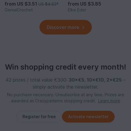
from
US $3.51
from
US $3.85
US $4.62
*
GenialCrochet
Elke Eder
Discover more
Win shopping credit every month!
42 prizes / total value €300:
30×€5
,
10×€10
,
2×€25
–
simply activate the newsletter.
No purchase necessary. Unsubscribe at any time. Prizes are
awarded as Crazypatterns shopping credit.
Learn more
Register for free
Activate newsletter