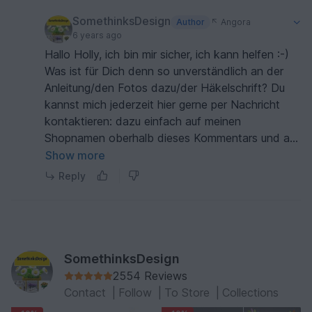
SomethinksDesign
Author
Angora
6 years ago
Hallo Holly, ich bin mir sicher, ich kann helfen :-)
Was ist für Dich denn so unverständlich an der
Anleitung/den Fotos dazu/der Häkelschrift? Du
kannst mich jederzeit hier gerne per Nachricht
kontaktieren: dazu einfach auf meinen
Shopnamen oberhalb dieses Kommentars und auf
Nachricht klicken. Es ist wirklich ganz einfach, die
Show more
Girlande zu häkeln und ich bin sicher, Du kriegst
Reply
das auch hin :-) Viele Grüße Nicole
SomethinksDesign
2554 Reviews
Contact
|
Follow
|
To Store
|
Collections