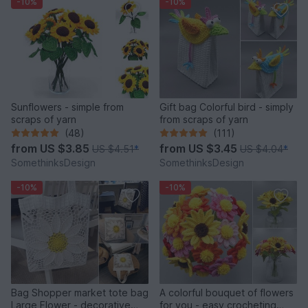
-10%
-10%
Sunflowers - simple from
Gift bag Colorful bird - simply
scraps of yarn
from scraps of yarn
(48)
(111)
from
US $3.85
from
US $3.45
US $4.51
*
US $4.04
*
SomethinksDesign
SomethinksDesign
-10%
-10%
Bag Shopper market tote bag
A colorful bouquet of flowers
Large Flower - decorative
for you - easy crocheting