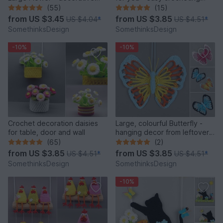
and versatile
from leftover yarn
(55)
(15)
from
US $3.45
from
US $3.85
US $4.04
*
US $4.51
*
SomethinksDesign
SomethinksDesign
-10%
-10%
Crochet decoration daisies
Large, colourful Butterfly -
for table, door and wall
hanging decor from leftover
yarn
(65)
(2)
from
US $3.85
from
US $3.85
US $4.51
*
US $4.51
*
SomethinksDesign
SomethinksDesign
-10%