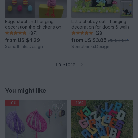
Edge stool and hanging
Little chubby cat - hanging
decoration the chickens on
decoration for doors & walls
the perch
(87)
(28)
from
US $4.29
from
US $3.85
US $4.51
*
SomethinksDesign
SomethinksDesign
To Store
You might like
-10%
-10%