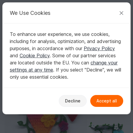
C
razy
P
atterns
Your creative ideas
We Use Cookies
To enhance user experience, we use cookies,
English | US $ (USD)
Log in
Register for free
including for analysis, optimization, and advertising
Hanging decoration hearts & flowers - simple from leftover yarn
Homepage
Crochet
Home & Decoration
Misc
purposes, in accordance with our
Privacy Policy
Hanging decoration hearts & flowers - simple
and
Cookie Policy
. Some of our partner services
from leftover yarn
are located outside the EU. You can
change your
settings at any time
. If you select "Decline", we will
only use essential cookies.
Decline
Accept all