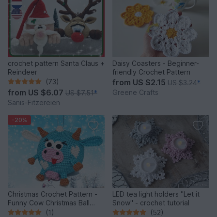
crochet pattern Santa Claus +
Daisy Coasters - Beginner-
Reindeer
friendly Crochet Pattern
(73)
from
US $2.15
US $3.24
*
from
US $6.07
Greene Crafts
US $7.51
*
Sanis-Fitzereien
-20%
Christmas Crochet Pattern -
LED tea light holders "Let it
Funny Cow Christmas Ball
Snow" - crochet tutorial
Ornament
(1)
(52)