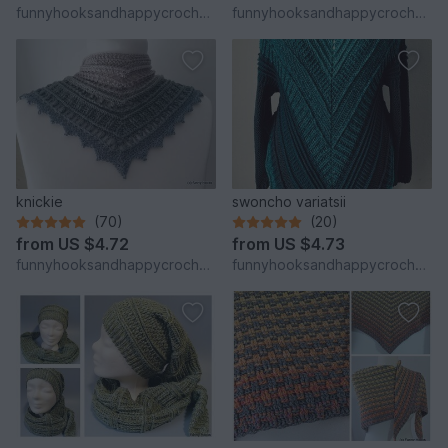
funnyhooksandhappycrochets
funnyhooksandhappycrochets
knickie
swoncho variatsii
(70)
(20)
from
US $4.72
from
US $4.73
funnyhooksandhappycrochets
funnyhooksandhappycrochets