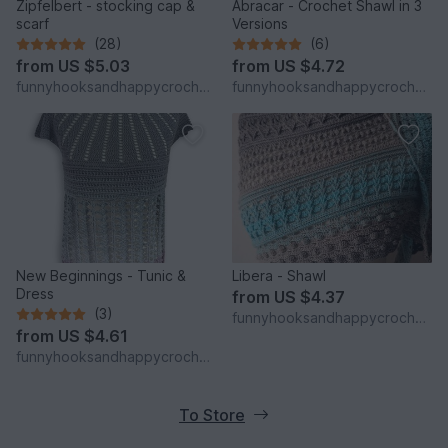
Zipfelbert - stocking cap &
Abracar - Crochet Shawl in 3
scarf
Versions
(28)
(6)
from
US $5.03
from
US $4.72
funnyhooksandhappycrochets
funnyhooksandhappycrochets
New Beginnings - Tunic &
Libera - Shawl
Dress
from
US $4.37
(3)
funnyhooksandhappycrochets
from
US $4.61
funnyhooksandhappycrochets
To Store