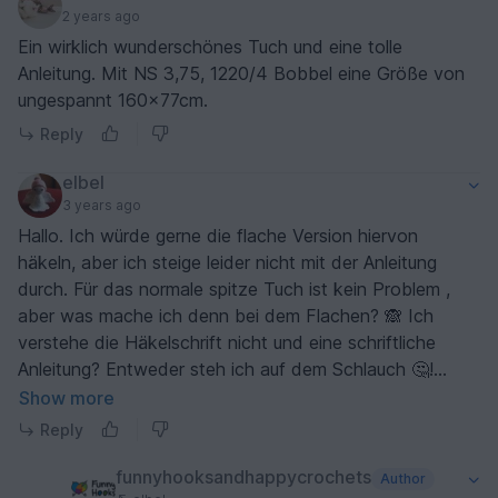
2 years ago
Ein wirklich wunderschönes Tuch und eine tolle
Anleitung. Mit NS 3,75, 1220/4 Bobbel eine Größe von
ungespannt 160x77cm.
Reply
elbel
3 years ago
Hallo. Ich würde gerne die flache Version hiervon
häkeln, aber ich steige leider nicht mit der Anleitung
durch. Für das normale spitze Tuch ist kein Problem ,
aber was mache ich denn bei dem Flachen? 🙈 Ich
verstehe die Häkelschrift nicht und eine schriftliche
Anleitung? Entweder steh ich auf dem Schlauch 🤔!
Könnte ich bitte mal Hilfe bekommen?
Show more
Reply
funnyhooksandhappycrochets
Author