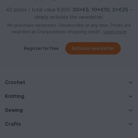
42 prizes / total value €300:
30×€5
,
10×€10
,
2×€25
–
simply activate the newsletter.
No purchase necessary. Unsubscribe at any time. Prizes are
awarded as Crazypatterns shopping credit.
Learn more
Register for free
Activate newsletter
Crochet
Knitting
Sewing
Crafts