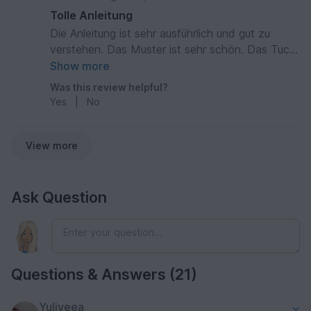
Tolle Anleitung
Die Anleitung ist sehr ausführlich und gut zu
verstehen. Das Muster ist sehr schön. Das Tuch
ist hervorragend geeignet für Herbst und Winter,
Show more
da das Muster ohne Löcher ist. Ich kann die
Was this review helpful?
Anleitung bedenkenlos weiter empfehlen.
Yes
|
No
View more
Ask Question
Questions & Answers (21)
Yuliveea