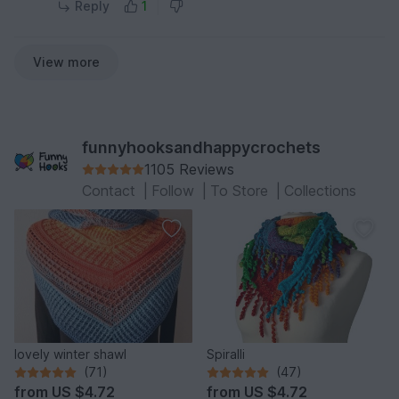
Reply
1
View more
funnyhooksandhappycrochets
1105 Reviews
Contact
|
Follow
|
To Store
|
Collections
lovely winter shawl
Spiralli
(71)
(47)
from
US $4.72
from
US $4.72