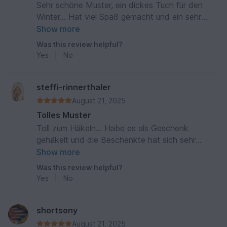
Sehr schöne Muster, ein dickes Tuch für den
Winter... Hat viel Spaß gemacht und ein sehr
schönes Ergebnis 😃
Show more
Was this review helpful?
Yes
|
No
steffi-rinnerthaler
August 21, 2025
Tolles Muster
Toll zum Häkeln... Habe es als Geschenk
gehäkelt und die Beschenkte hat sich sehr
darüber gefreut.
Show more
Was this review helpful?
Yes
|
No
shortsony
August 21, 2025