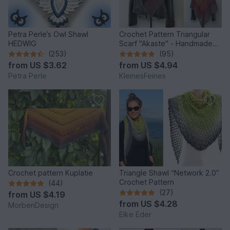
Petra Perle’s Owl Shawl
Crochet Pattern Triangular
HEDWIG
Scarf "Akaste" - Handmade
Unique Design
(253)
(95)
from
US $3.62
from
US $4.94
Petra Perle
KleinesFeines
Crochet pattern Kuplatie
Triangle Shawl “Network 2.0”
Crochet Pattern
(44)
(27)
from
US $4.19
from
US $4.28
MorbenDesign
Elke Eder