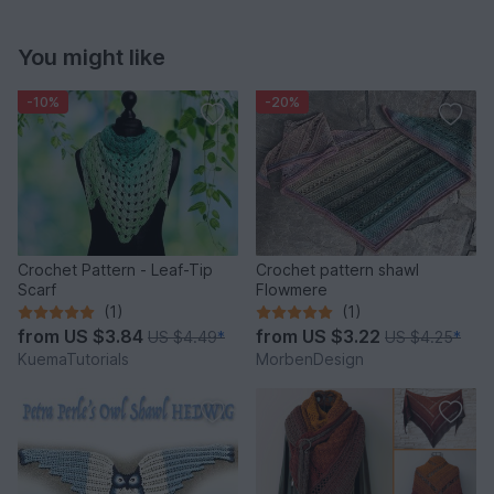
You might like
-10%
-20%
Crochet Pattern - Leaf-Tip
Crochet pattern shawl
Scarf
Flowmere
(1)
(1)
from
US $3.84
from
US $3.22
US $4.49
*
US $4.25
*
KuemaTutorials
MorbenDesign