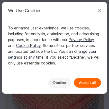
C
razy
P
atterns
Your creative ideas
We Use Cookies
To enhance user experience, we use cookies,
English | US $ (USD)
Log in
Register for free
including for analysis, optimization, and advertising
lovely winter shawl
Homepage
Crochet
Shawls
Triangle shawls
purposes, in accordance with our
Privacy Policy
lovely winter shawl
and
Cookie Policy
. Some of our partner services
are located outside the EU. You can
change your
settings at any time
. If you select "Decline", we will
only use essential cookies.
Decline
Accept all