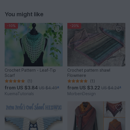
You might like
-10%
-20%
Crochet Pattern - Leaf-Tip
Crochet pattern shawl
Scarf
Flowmere
(1)
(1)
from
US $3.84
from
US $3.22
US $4.49
*
US $4.24
*
KuemaTutorials
MorbenDesign