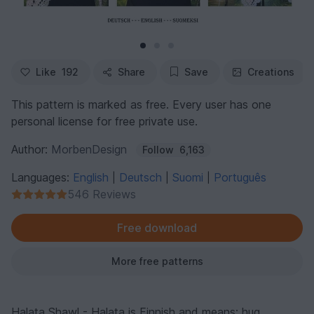
Like
192
Share
Save
Creations
This pattern is marked as free. Every user has one
personal license for free private use.
Author:
MorbenDesign
Follow
6,163
Languages:
English
Deutsch
Suomi
Português
|
|
|
546 Reviews
Free download
More free patterns
Halata Shawl - Halata is Finnish and means: hug