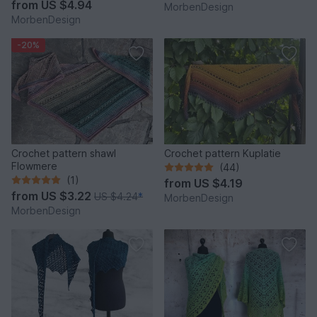
from
US $4.94
MorbenDesign
MorbenDesign
-20%
Crochet pattern shawl
Crochet pattern Kuplatie
Flowmere
(44)
(1)
from
US $4.19
from
US $3.22
US $4.24
*
MorbenDesign
MorbenDesign