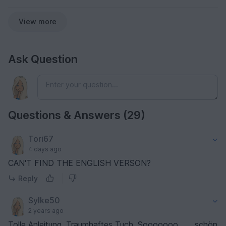
View more
Ask Question
Questions & Answers (29)
Tori67
4 days ago
CAN'T FIND THE ENGLISH VERSON?
Reply
Sylke50
2 years ago
Tolle Anleitung. Traumhaftes Tuch. Sooooooo……. schön