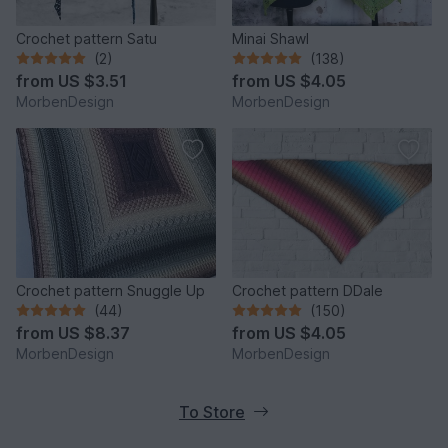
Crochet pattern Satu
Minai Shawl
(2)
(138)
from
US $3.51
from
US $4.05
MorbenDesign
MorbenDesign
Crochet pattern Snuggle Up
Crochet pattern DDale
(44)
(150)
from
US $8.37
from
US $4.05
MorbenDesign
MorbenDesign
To Store