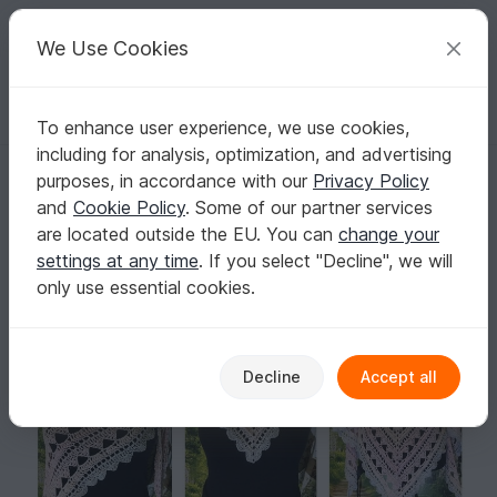
C
razy
P
atterns
Your creative ideas
We Use Cookies
To enhance user experience, we use cookies,
English | US $ (USD)
Log in
Register for free
including for analysis, optimization, and advertising
Halata Shawl
Homepage
Free patterns
Crochet
Shawls
purposes, in accordance with our
Privacy Policy
Triangle shawls
and
Cookie Policy
. Some of our partner services
Halata Shawl
are located outside the EU. You can
change your
settings at any time
. If you select "Decline", we will
only use essential cookies.
Decline
Accept all