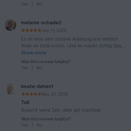
ist sehr abwechslungsreich und im Prinzip ganz
Yes
|
No
einfach, wenn man den Rapport 1 bis 2 mal
gearbeitet hat, erfordert allerdings ein klein
wenig Aufmerksamkeit damit vor allem das
melanie-schade2
Muschelmuster aufgeht. Also nichts für
July 11, 2026
entspanntes "vor dem Fernseher 📺 häkeln" Aber
Es ist eine sehr schöne Anleitung und einfach
das Ergebnis lohnt diese kleine Mühe!
finde es total schön. Und es macht richtig Spaß
es zu häkeln
Show more
Was this review helpful?
Yes
|
No
beate-dehen1
May 30, 2026
Toll
Braucht seine Zeit, aber gut machbar.
Was this review helpful?
Yes
|
No