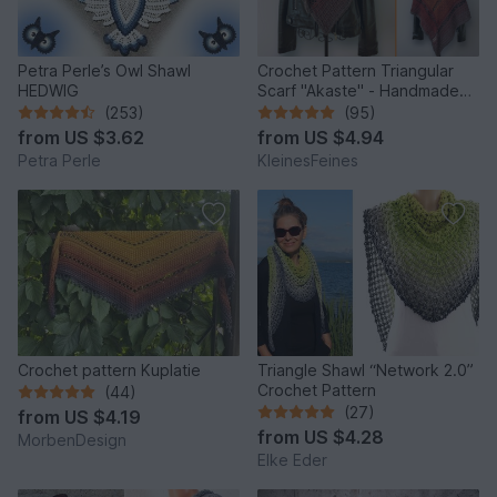
Petra Perle’s Owl Shawl
Crochet Pattern Triangular
HEDWIG
Scarf "Akaste" - Handmade
Unique Design
(253)
(95)
from
US $3.62
from
US $4.94
Petra Perle
KleinesFeines
Crochet pattern Kuplatie
Triangle Shawl “Network 2.0”
Crochet Pattern
(44)
(27)
from
US $4.19
from
US $4.28
MorbenDesign
Elke Eder