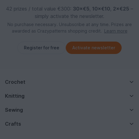
42 prizes / total value €300:
30×€5
,
10×€10
,
2×€25
–
simply activate the newsletter.
No purchase necessary. Unsubscribe at any time. Prizes are
awarded as Crazypatterns shopping credit.
Learn more
Register for free
Activate newsletter
Crochet
Knitting
Sewing
Crafts