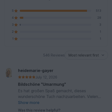
5
513
4
28
3
3
2
1
1
1
546 Reviews
heidemarie-gayer
July 12, 2026
Bildschöne "Umarmung"
Es hat großen Spaß gemacht, dieses
wunderschöne Tuch nachzuarbeiten. Vielen
Dank dafür! Es war perfekt für die vielen
Show more
angesammelten Restknäuel Wolle. Das Muster
Was this review helpful?