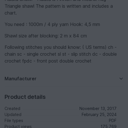
Triangle shawl The pattern is written and includes a
chart.
You need : 1000m / 4 ply yarn Hook: 4,5 mm
Shawl size after blocking: 2 m x 84 cm
Following stitches you should know: ( US terms) ch -
chain sc - single crochet sl st - slip stitch dc - double
crochet fpdc - front post double crochet
Manufacturer
Product details
Created
November 13, 2017
Updated
February 25, 2024
File types
PDF
Product views
175,769