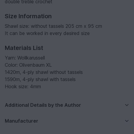
double treble crochet
Size Information
Shawl size: without tassels 205 cm x 95 cm
It can be worked in every desired size
Materials List
Yarn: Wollkarussell
Color: Olivenbaum XL
1420m, 4-ply shawl without tassels
1590m, 4-ply shawl with tassels
Hook size: 4mm
Additional Details by the Author
Manufacturer