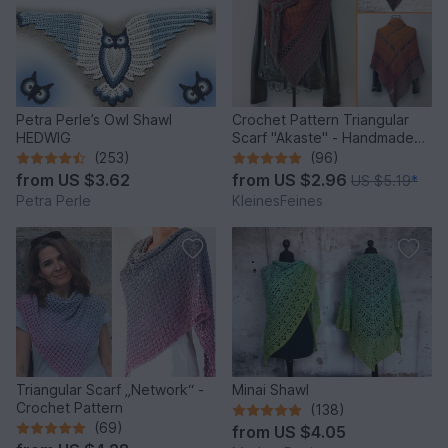
Petra Perle’s Owl Shawl
Crochet Pattern Triangular
HEDWIG
Scarf "Akaste" - Handmade
Unique Design
(253)
(96)
from
US $3.62
from
US $2.96
US $5.19
*
Petra Perle
KleinesFeines
Triangular Scarf „Network“ -
Minai Shawl
Crochet Pattern
(138)
(69)
from
US $4.05