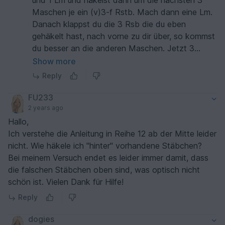
und 1 Lm und häkelst dann um die nächsten 3
Maschen je ein (v)3-f Rstb. Mach dann eine Lm.
Danach klappst du die 3 Rsb die du eben
gehäkelt hast, nach vorne zu dir über, so kommst
du besser an die anderen Maschen. Jetzt 3
Umschläge machen und in den Lm-Bogen der
Show more
Mitte einstechen und das 3-f Stb häkeln. Das je 1
Reply
3f Rstb um die beiden Maschen nach der Mitte,
die du überspringen hattest. 3 Lm häkeln und die
FU233
umgeklappten Maschen wieder hochklappen.
2 years ago
Hallo,
Ich verstehe die Anleitung in Reihe 12 ab der Mitte leider
nicht. Wie häkele ich "hinter" vorhandene Stäbchen?
Bei meinem Versuch endet es leider immer damit, dass
die falschen Stäbchen oben sind, was optisch nicht
schön ist. Vielen Dank für Hilfe!
Reply
dogies