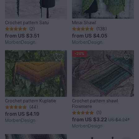
Crochet pattern Satu
Minai Shawl
(2)
(138)
from
US $3.51
from
US $4.05
MorbenDesign
MorbenDesign
-20%
Crochet pattern Kuplatie
Crochet pattern shawl
Flowmere
(44)
(1)
from
US $4.19
from
US $3.22
US $4.24
*
MorbenDesign
MorbenDesign