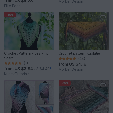
from
US $4.28
MorbenDesign
Elke Eder
-10%
Crochet Pattern - Leaf-Tip
Crochet pattern Kuplatie
Scarf
(44)
(1)
from
US $4.19
from
US $3.84
US $4.49
*
MorbenDesign
KuemaTutorials
-20%