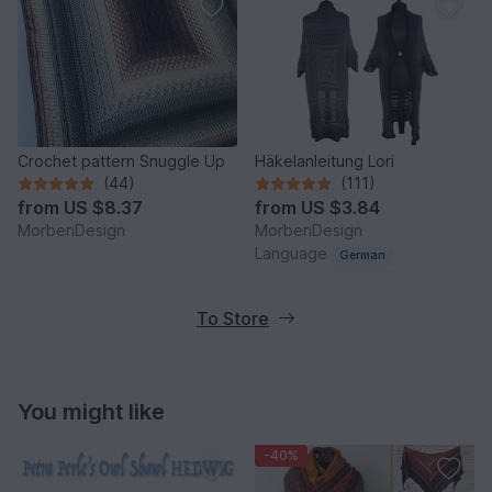
Crochet pattern Snuggle Up
Häkelanleitung Lori
(44)
(111)
from
US $8.37
from
US $3.84
MorbenDesign
MorbenDesign
Language
German
To Store
You might like
-40%