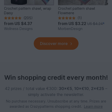
Crochet pattern shawl, wrap
Crochet pattern shawl
Daisy
Flowmere
(205)
(1)
from
US $4.37
from
US $3.22
US $4.24
*
Wollness Designs
MorbenDesign
Discover more
Win shopping credit every month!
42 prizes / total value €300:
30×€5
,
10×€10
,
2×€25
–
simply activate the newsletter.
No purchase necessary. Unsubscribe at any time. Prizes are
awarded as Crazypatterns shopping credit.
Learn more