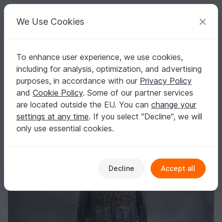
C
razy
P
atterns
Your creative ideas
We Use Cookies
To enhance user experience, we use cookies,
English | US $ (USD)
Log in
Register for free
including for analysis, optimization, and advertising
Crochet pattern Mielikki
Homepage
Crochet
Shawls
Triangle shawls
purposes, in accordance with our
Privacy Policy
Crochet pattern Mielikki
and
Cookie Policy
. Some of our partner services
are located outside the EU. You can
change your
settings at any time
. If you select "Decline", we will
only use essential cookies.
Decline
Accept all