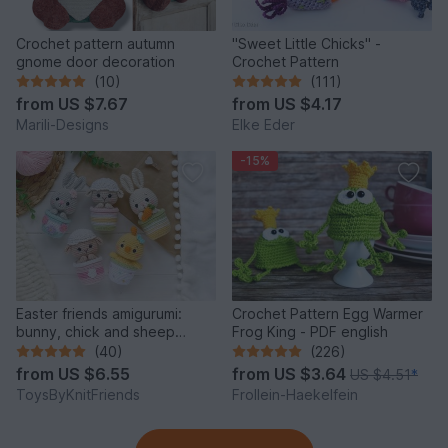
Crochet pattern autumn
"Sweet Little Chicks" -
gnome door decoration
Crochet Pattern
(10)
(111)
from
US $7.67
from
US $4.17
Marili-Designs
Elke Eder
-15%
Easter friends amigurumi:
Crochet Pattern Egg Warmer
bunny, chick and sheep
Frog King - PDF english
(Crochet pattern)
(40)
(226)
from
US $6.55
from
US $3.64
US $4.51
*
ToysByKnitFriends
Frollein-Haekelfein