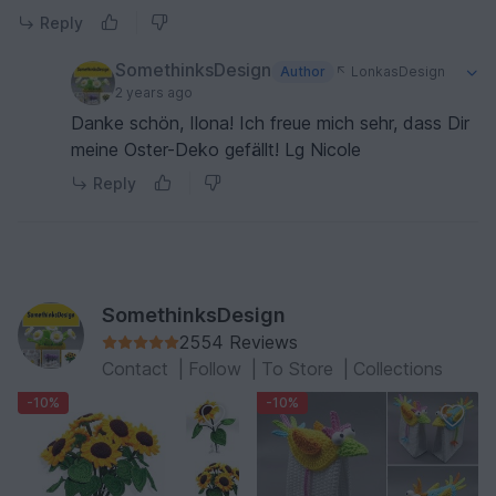
Reply
SomethinksDesign
Author
LonkasDesign
2 years ago
Danke schön, Ilona! Ich freue mich sehr, dass Dir
meine Oster-Deko gefällt! Lg Nicole
Reply
SomethinksDesign
2554 Reviews
Contact
|
Follow
|
To Store
|
Collections
-10%
-10%