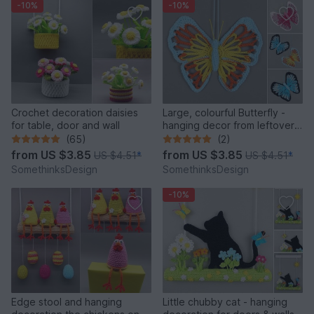
-10%
-10%
Crochet decoration daisies
Large, colourful Butterfly -
for table, door and wall
hanging decor from leftover
yarn
(65)
(2)
from
US $3.85
from
US $3.85
US $4.51
*
US $4.51
*
SomethinksDesign
SomethinksDesign
-10%
Edge stool and hanging
Little chubby cat - hanging