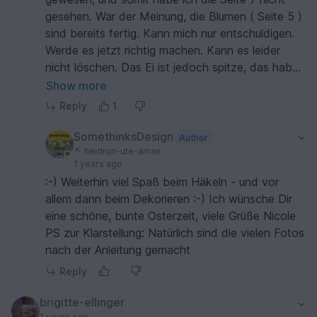
gesehen. War der Meinung, die Blumen ( Seite 5 )
sind bereits fertig. Kann mich nur entschuldigen.
Werde es jetzt richtig machen. Kann es leider
nicht löschen. Das Ei ist jedoch spitze, das habe
ich fertig.😺
Show more
Reply
1
SomethinksDesign
Author
heidrun-ute-aman
1 years ago
:-) Weiterhin viel Spaß beim Häkeln - und vor
allem dann beim Dekorieren :-) Ich wünsche Dir
eine schöne, bunte Osterzeit, viele Grüße Nicole
PS zur Klarstellung: Natürlich sind die vielen Fotos
nach der Anleitung gemacht
Reply
brigitte-ellinger
1 years ago