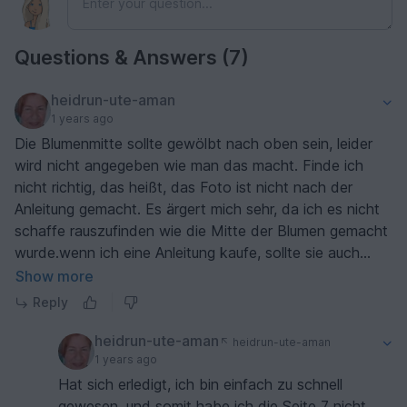
Questions & Answers (7)
heidrun-ute-aman
1 years ago
Die Blumenmitte sollte gewölbt nach oben sein, leider
wird nicht angegeben wie man das macht. Finde ich
nicht richtig, das heißt, das Foto ist nicht nach der
Anleitung gemacht. Es ärgert mich sehr, da ich es nicht
schaffe rauszufinden wie die Mitte der Blumen gemacht
wurde.wenn ich eine Anleitung kaufe, sollte sie auch
dem entsprechen, was auf dem Foto zu sehen ist.
Show more
Reply
heidrun-ute-aman
heidrun-ute-aman
1 years ago
Hat sich erledigt, ich bin einfach zu schnell
gewesen, und somit habe ich die Seite 7 nicht