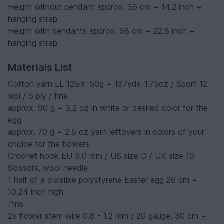
Height without pendant approx. 36 cm = 14.2 inch +
hanging strap
Height with pendants approx. 58 cm = 22.8 inch +
hanging strap
Materials List
Cotton yarn LL 125m-50g = 137yds-1.75oz / Sport 12
wpi / 5 ply / fine
approx. 90 g = 3.2 oz in white or desired color for the
egg
approx. 70 g = 2.5 oz yarn leftovers in colors of your
choice for the flowers
Crochet hook EU 3.0 mm / US size D / UK size 10
Scissors, wool needle
1 half of a divisible polystyrene Easter egg 26 cm =
10.24 inch high
Pins
2x flower stem wire 0.8 - 1.2 mm / 20 gauge, 30 cm =