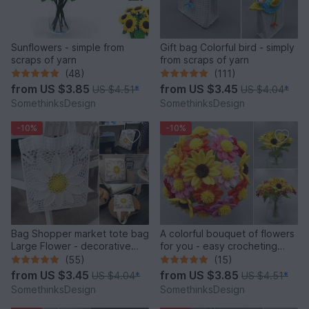
Sunflowers - simple from
Gift bag Colorful bird - simply
scraps of yarn
from scraps of yarn
(48)
(111)
from
US $3.85
from
US $3.45
US $4.51
*
US $4.04
*
SomethinksDesign
SomethinksDesign
-10%
-10%
Bag Shopper market tote bag
A colorful bouquet of flowers
Large Flower - decorative
for you - easy crocheting
and versatile
from leftover yarn
(55)
(15)
from
US $3.45
from
US $3.85
US $4.04
*
US $4.51
*
SomethinksDesign
SomethinksDesign