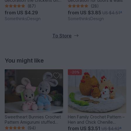
decoration the chickens on
decoration for doors & walls
the perch
(87)
(28)
from
US $4.29
from
US $3.85
US $4.51
*
SomethinksDesign
SomethinksDesign
To Store
You might like
-20%
Sweetheart Bunnies Crochet
Hen Family Crochet Pattern –
Pattern Amigurumi stuffed
Hen and Chick Chenille
baby toy
Amigurumi PDF Tutorial
(94)
from
US $3.51
US $4.62
*