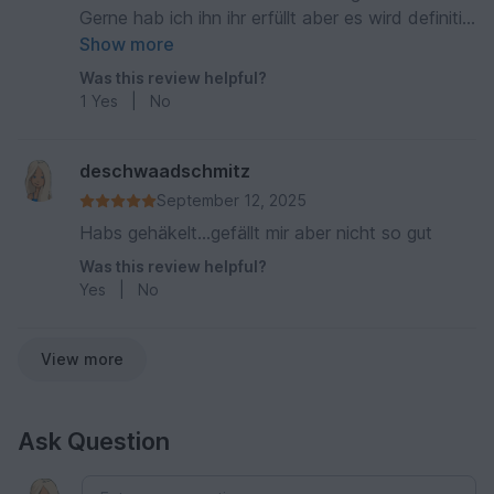
Gerne hab ich ihn ihr erfüllt aber es wird definitiv
ein Unikat von mir bleiben. Die Anleitung selber
Show more
ist klasse erklärt, alles leicht zu verstehen. Habe
Was this review helpful?
aber gemerkt, ich bin eher der Typ Amigurumi,
1
Yes
|
No
die schnell gehen.
deschwaadschmitz
September 12, 2025
Habs gehäkelt...gefällt mir aber nicht so gut
Was this review helpful?
Yes
|
No
View more
Ask Question