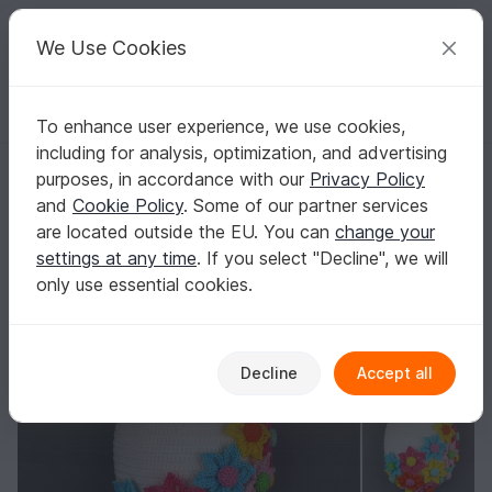
C
razy
P
atterns
Your creative ideas
We Use Cookies
To enhance user experience, we use cookies,
English | US $ (USD)
Log in
Register for free
including for analysis, optimization, and advertising
Easter egg door decoration with flowers - easy to make from yarn lef
Homepage
Crochet
Celebrations
Easter
purposes, in accordance with our
Privacy Policy
Easter egg door decoration with flowers -
and
Cookie Policy
. Some of our partner services
easy to make from yarn leftovers
are located outside the EU. You can
change your
settings at any time
. If you select "Decline", we will
only use essential cookies.
Decline
Accept all