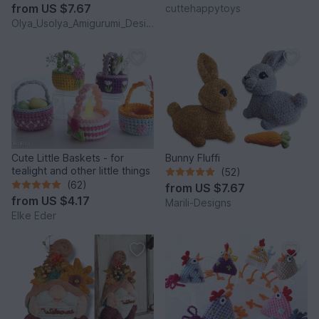
from
US $7.67
cuttehappytoys
Olya_Usolya_Amigurumi_Designer
Cute Little Baskets - for
Bunny Fluffi
tealight and other little things
(52)
(62)
from
US $7.67
from
US $4.17
Marili-Designs
Elke Eder