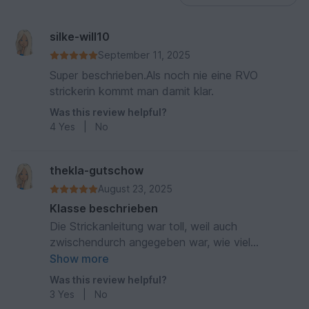
silke-will10
September 11, 2025
Super beschrieben.Als noch nie eine RVO
strickerin kommt man damit klar.
Was this review helpful?
4
Yes
|
No
thekla-gutschow
August 23, 2025
Klasse beschrieben
Die Strickanleitung war toll, weil auch
zwischendurch angegeben war, wie viel
Maschen man entsprechend haben müsste. Ich
Show more
bin eher "Anfängerin" aber konnte die Anleitung
Was this review helpful?
gut verfolgen.
3
Yes
|
No