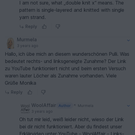
I am not sure, what „double knit x“ means. The
pattern is single-layered and knitted with single
yarn strand.
Reply
Murmela
3 years ago
Hallo, ich übe mich an diesem wunderschönen Pulli. Was
bedeutet rechts- und linksgeneigte Zunahme? Der Link
zu YouTube funktioniert nicht und beim ersten Versuch
waren lauter Löcher als Zunahme vorhanden. Viele
Grüße Monika
Reply
WoolAffair
Author
Murmela
3 years ago
Oh tut mir leid, weiß leider nicht, wieso der Link
bei dir nicht funktioniert. Aber du findest unser
Erklärvideo unter YouTube - WoolAffair - Links-