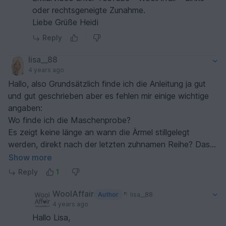
oder rechtsgeneigte Zunahme.
Liebe Grüße Heidi
Reply
lisa__88
4 years ago
Hallo, also Grundsätzlich finde ich die Anleitung ja gut
und gut geschrieben aber es fehlen mir einige wichtige
angaben:
Wo finde ich die Maschenprobe?
Es zeigt keine länge an wann die Ärmel stillgelegt
werden, direkt nach der letzten zuhnamen Reihe? Das
kann aber je nach dem kürzer oder länger werden ohne
Show more
Maschenprobe angabe? Und die genaue anzahl wie oft
Reply
1
zugenommen werden muss. Wäre toll wenn das
angegeben ist und man nicht selber ausrechnen muss.
WoolAffair
Author
lisa__88
4 years ago
Hallo Lisa,