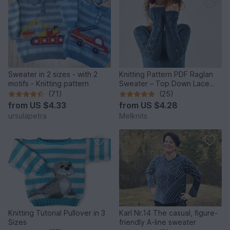
Sweater in 2 sizes - with 2
Knitting Pattern PDF Raglan
motifs - Knitting pattern
Sweater – Top Down Lace
Sleeve Pullover
(71)
(25)
from
US $4.33
from
US $4.28
ursulapetra
Melknits
Knitting Tutorial Pullover in 3
Karl Nr.14 The casual, figure-
Sizes
friendly A-line sweater