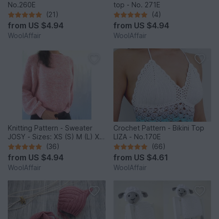
No.260E
top - No. 271E
(21)
(4)
from
US $4.94
from
US $4.94
WoolAffair
WoolAffair
Knitting Pattern - Sweater
Crochet Pattern - Bikini Top
JOSY - Sizes: XS (S) M (L) XL
LIZA - No.170E
(2XL) - No.235E
(36)
(66)
from
US $4.94
from
US $4.61
WoolAffair
WoolAffair