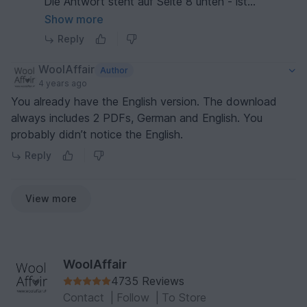
Die Antwort steht auf Seite 8 unten - ist
wahrscheinlich genau die Angabe, die du gesucht
Show more
hast!!!
Reply
"Bitte stets diese 2 Runden (gemeint sind
WoolAffair
Author
Zunahmerunde und die Runde mit nur rechten
4 years ago
Maschen) wiederholen bis eine GMZ von x (x) x
You already have the English version. The download
(x) x (x) erreicht wird. "
always includes 2 PDFs, German and English. You
probably didn’t notice the English.
Reply
View more
WoolAffair
4735 Reviews
Contact
|
Follow
|
To Store