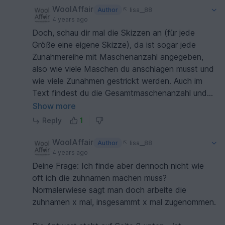
Heidi von WoolAffair
WoolAffair
Author
lisa__88
4 years ago
Doch, schau dir mal die Skizzen an (für jede
Größe eine eigene Skizze), da ist sogar jede
Zunahmereihe mit Maschenanzahl angegeben,
also wie viele Maschen du anschlagen musst und
wie viele Zunahmen gestrickt werden. Auch im
Text findest du die Gesamtmaschenanzahl und
bis zu welcher GMZ du stricken musst, bevor
Show more
abgekettet oder stillgelegt wird. Es ist alles so
Reply
1
ausführlich beschrieben, mehr geht wirklich nicht.
Am einfachsten ist es, wenn du mit dem Stricken
WoolAffair
Author
lisa__88
beginnst. Du wirst Schritt für Schritt durch die
4 years ago
Anleitung geführt. Auszugsweise lesen verwirrt
Deine Frage: Ich finde aber dennoch nicht wie
dich sicherlich nur. Ich schreibe dir eine DN, dann
oft ich die zuhnamen machen muss?
können wir gemeinsam die Anleitung durchgehen!
Normalerwiese sagt man doch arbeite die
😇
zuhnamen x mal, insgesammt x mal zugenommen.