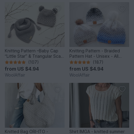
Knitting Pattern –Baby Cap
Knitting Pattern - Braided
“Little Star” & Triangular Scarf
Pattern Hat - Unisex - All
– No.192E
Sizes - no.153E/E
(107)
(187)
from
US $4.94
from
US $4.94
WoolAffair
WoolAffair
Knitted Bag ORI-ITO -
Shirt IMGA - knitted summer