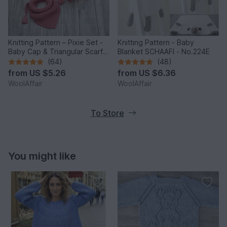
Knitting Pattern – Pixie Set -
Knitting Pattern - Baby
Baby Cap & Triangular Scarf –
Blanket SCHAAFI - No.224E
No.188E
(64)
(48)
from
US $5.26
from
US $6.36
WoolAffair
WoolAffair
To Store
You might like