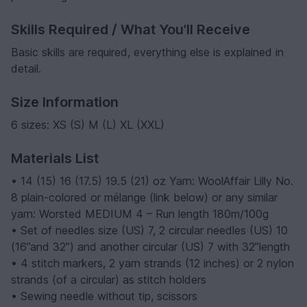
Skills Required / What You'll Receive
Basic skills are required, everything else is explained in
detail.
Size Information
6 sizes: XS (S) M (L) XL (XXL)
Materials List
• 14 (15) 16 (17.5) 19.5 (21) oz Yarn: WoolAffair Lilly No.
8 plain-colored or mélange (link below) or any similar
yarn: Worsted MEDIUM 4 – Run length 180m/100g
• Set of needles size (US) 7, 2 circular needles (US) 10
(16”and 32”) and another circular (US) 7 with 32”length
• 4 stitch markers, 2 yarn strands (12 inches) or 2 nylon
strands (of a circular) as stitch holders
• Sewing needle without tip, scissors