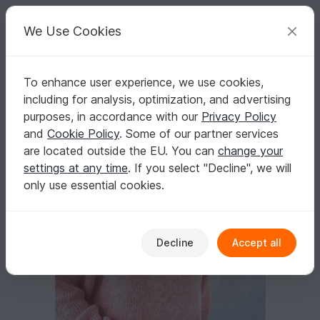
C
razy
P
atterns
Your creative ideas
We Use Cookies
To enhance user experience, we use cookies,
English | US $ (USD)
Log in
Register for free
including for analysis, optimization, and advertising
Knitting Pattern - Sweater JOSY - Sizes: XS (S) M (L) XL (2XL) - No.235
Homepage
Knitting
Women
Sweater & Poncho
purposes, in accordance with our
Privacy Policy
Knitting Pattern - Sweater JOSY - Sizes: XS
and
Cookie Policy
. Some of our partner services
(S) M (L) XL (2XL) - No.235E
are located outside the EU. You can
change your
settings at any time
. If you select "Decline", we will
only use essential cookies.
Decline
Accept all