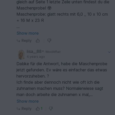
gleich auf Seite 1 letzte Zeile unten findest du die
Maschenprobe! 🤓
Maschenprobe: glatt rechts mit 6,0 _ 10 x 10 cm
= 16 M x 23 R
Das Stillegen der Ärmel wird in der fortlaufenden
Show more
Beschreibung für jede Größe angegeben. Wie oft
Reply
zugenommen wird siehst du in den jeweiligen
Strickschriften für jede Größe einzeln skizziert.
lisa__88
WoolAffair
Auch im fortlaufenden Text ist alles angegeben.
4 years ago
Du brauchst überhaupt nichts selbst ausrechnen,
Dabke für die Antwort, habe die Maschenprobe
es ist alles vorhanden. Einfach mal loslegen und
jetzt gefunden. Ev wäre es einfacher das etwas
du wirst komplett für jeden Schritt bei deinem
hervorzuheben. ?
JOSY begleitet. Das Ärmel stilllegen steht ganz
Ich finde aber dennoch nicht wie oft ich die
groß auf Seite 9.
zuhnamen machen muss? Normalerwiese sagt
Falls du dennoch Fragen haben solltest, bitte ich
man doch arbeite die zuhnamen x mal,
dich, dies entweder per E-Mail oder per DN an
insgesammt x mal zugenommen.
Show more
uns zu richten.
Und die länge vom anfang bis zur trennung der
Reply
1
Vielen Dank und viel Spaß beim Stricken wünscht
Ärmel? da ist kein cm mass angegeben?