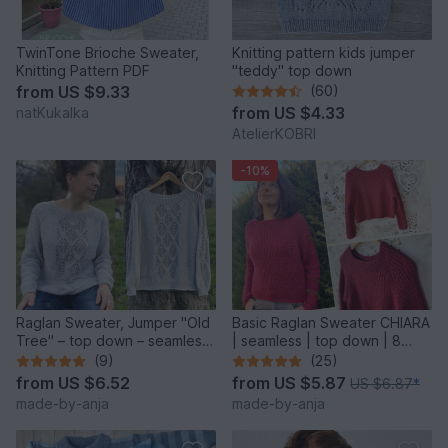
TwinTone Brioche Sweater,
Knitting pattern kids jumper
Knitting Pattern PDF
"teddy" top down
from
US $9.33
(60)
from
US $4.33
natKukalka
AtelierKOBRI
-10%
Raglan Sweater, Jumper "Old
Basic Raglan Sweater CHIARA
Tree" – top down – seamless
| seamless | top down | 8
– 8 sizes
sizes
(9)
(25)
from
US $6.52
from
US $5.87
US $6.87
*
made-by-anja
made-by-anja