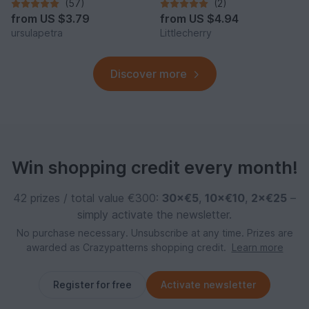
(57)
(2)
from
US $3.79
from
US $4.94
ursulapetra
Littlecherry
Discover more
Win shopping credit every month!
42 prizes / total value €300:
30×€5
,
10×€10
,
2×€25
–
simply activate the newsletter.
No purchase necessary. Unsubscribe at any time. Prizes are
awarded as Crazypatterns shopping credit.
Learn more
Register for free
Activate newsletter