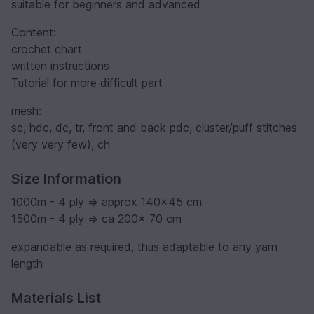
suitable for beginners and advanced
Content:
crochet chart
written instructions
Tutorial for more difficult part
mesh:
sc, hdc, dc, tr, front and back pdc, cluster/puff stitches
(very very few), ch
Size Information
1000m - 4 ply => approx 140x45 cm
1500m - 4 ply => ca 200x 70 cm
expandable as required, thus adaptable to any yarn
length
Materials List