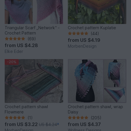
Triangular Scarf „Network“ -
Crochet pattern Kuplatie
Crochet Pattern
(44)
(69)
from
US $4.19
from
US $4.28
MorbenDesign
Elke Eder
-20%
Crochet pattern shawl
Crochet pattern shawl, wrap
Flowmere
Daisy
(1)
(205)
from
US $3.22
from
US $4.37
US $4.24
*
MorbenDesign
Wollness Designs