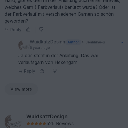
Hallo, gibt es denn in der Anleitung auch einen Hinweis,
welches Garn ( Farbverlauf) benützt wurde? Oder ist
der Farbverlauf mit verschiedenen Garnen so schön
geworden?
Reply
WuidkatzDesign
Author
Jeannine-B
6 years ago
Ja das steht in der Anleitung. Das war
verlaufsgarn von Hexengarn
Reply
View more
WuidkatzDesign
526 Reviews