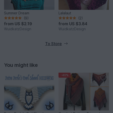
Summer Dream
Lalalaut
(9)
(2)
from
US $2.19
from
US $3.84
WuidkatzDesign
WuidkatzDesign
To Store
You might like
-40%