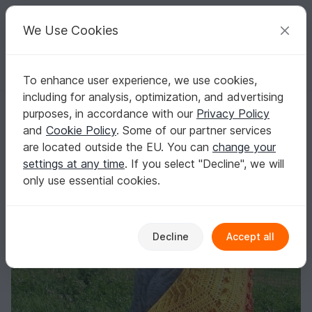
C
razy
P
atterns
Your creative ideas
We Use Cookies
To enhance user experience, we use cookies,
English | US $ (USD)
Log in
Register for free
including for analysis, optimization, and advertising
African Witch
Homepage
Crochet
Shawls
Triangle shawls
purposes, in accordance with our
Privacy Policy
African Witch
and
Cookie Policy
. Some of our partner services
are located outside the EU. You can
change your
settings at any time
. If you select "Decline", we will
only use essential cookies.
Decline
Accept all