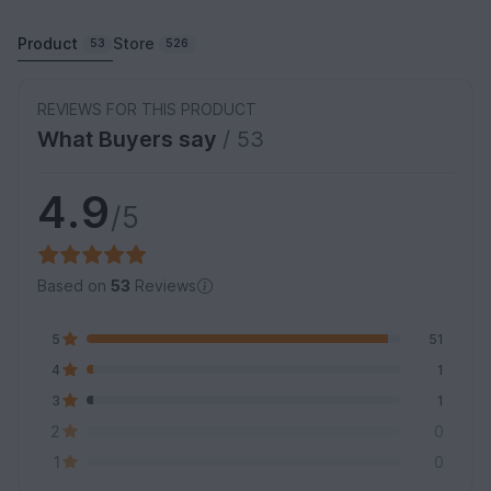
Product
Store
53
526
REVIEWS FOR THIS PRODUCT
What Buyers say
/ 53
4.9
/5
Based on
53
Reviews
5
51
4
1
3
1
2
0
1
0