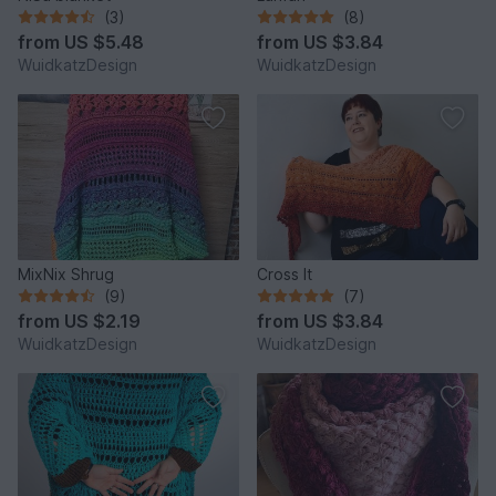
(3)
(8)
from
US $5.48
from
US $3.84
WuidkatzDesign
WuidkatzDesign
MixNix Shrug
Cross It
(9)
(7)
from
US $2.19
from
US $3.84
WuidkatzDesign
WuidkatzDesign