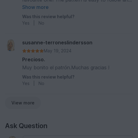
the result is stunning.
Show more
Was this review helpful?
Yes
|
No
susanne-terroneslindersson
May 19, 2024
Precioso.
Muy bonito el patrón.Muchas gracias !
Was this review helpful?
Yes
|
No
View more
Ask Question