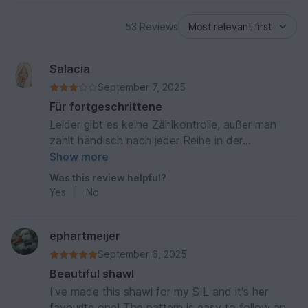
53 Reviews
Salacia
September 7, 2025
Für fortgeschrittene
Leider gibt es keine Zählkontrolle, außer man
zählt händisch nach jeder Reihe in der
Häkelschrift nach. Am Tablet, bzw. unterwegs
Show more
am Handy nur schwer möglich. Hat mich sehr,
Was this review helpful?
sehr viel Zeit gekostet und war zwischenzeitlich
Yes
|
No
zum Ufo geworden. Das Ergebnis ist aber
wirklich schön.
ephartmeijer
September 6, 2025
Beautiful shawl
I've made this shawl for my SIL and it's her
favourite one! The pattern is easy to follow and