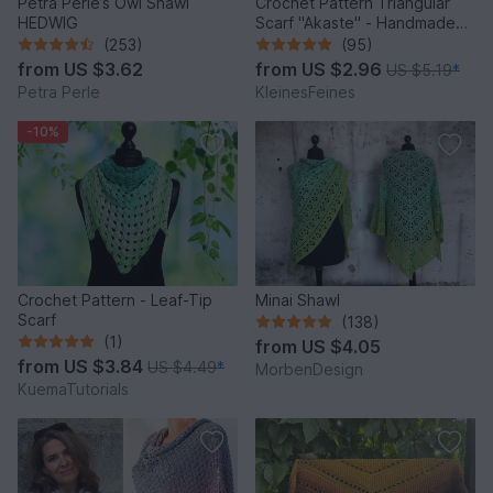
Petra Perle’s Owl Shawl
Crochet Pattern Triangular
HEDWIG
Scarf "Akaste" - Handmade
Unique Design
(253)
(95)
from
US $3.62
from
US $2.96
US $5.19
*
Petra Perle
KleinesFeines
-10%
Crochet Pattern - Leaf-Tip
Minai Shawl
Scarf
(138)
(1)
from
US $4.05
from
US $3.84
US $4.49
*
MorbenDesign
KuemaTutorials