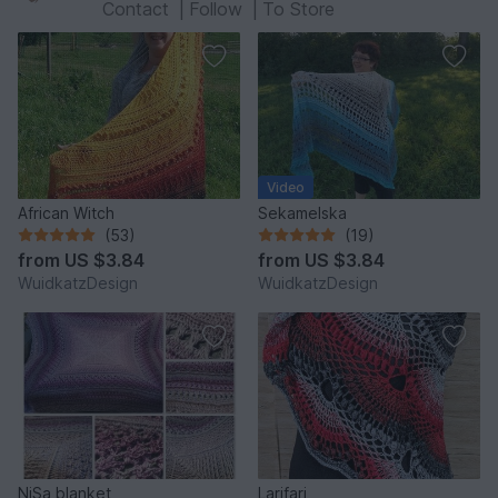
Contact
|
Follow
|
To Store
Video
African Witch
Sekamelska
(53)
(19)
from
US $3.84
from
US $3.84
WuidkatzDesign
WuidkatzDesign
NiSa blanket
Larifari