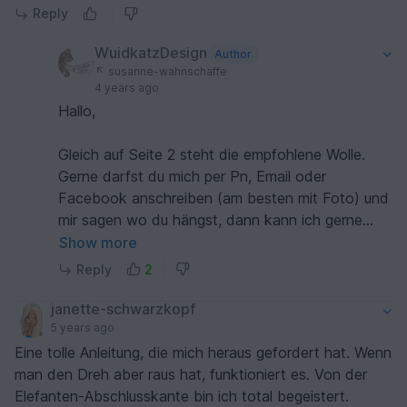
Reply
WuidkatzDesign
Author
susanne-wahnschaffe
4 years ago
Hallo,
Gleich auf Seite 2 steht die empfohlene Wolle.
Gerne darfst du mich per Pn, Email oder
Facebook anschreiben (am besten mit Foto) und
mir sagen wo du hängst, dann kann ich gerne
weiterhelfen.
Show more
Reply
2
janette-schwarzkopf
5 years ago
Eine tolle Anleitung, die mich heraus gefordert hat. Wenn
man den Dreh aber raus hat, funktioniert es. Von der
Elefanten-Abschlusskante bin ich total begeistert.