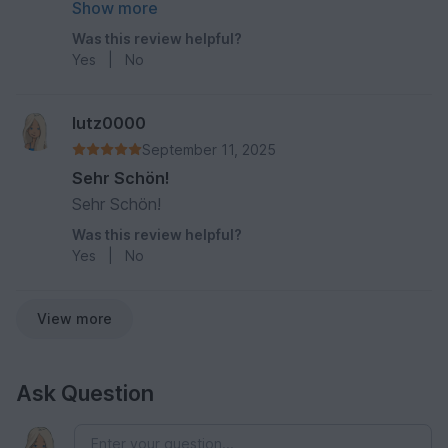
Anleitung ist mir noch nie untergekommen.
Show more
Weder die deutsche noch die englische Version
Was this review helpful?
sind korrekt. Ich habe jahrzehntelange Häkel-
Yes
|
No
Erfahrung, 100e Amigurumis gefertigt, allein
deshalb war es mir möglich aus dieser Anleitung
schließlich überhaupt einen Traktor 🚜 zu häkeln.
lutz0000
Schreibe jetzt nicht um zu maulen, sondern um
September 11, 2025
andere davor zu bewahren hierfür Geld
Sehr Schön!
auszugeben.
Sehr Schön!
Was this review helpful?
Yes
|
No
View more
Ask Question