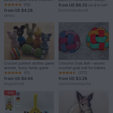
pattern
horse, horse for children
(10)
from
US $8.33
US $10.96
*
from
US $4.28
BoxfishHandicraft
diminu
Crochet pattern skittles game
Colourful Grab Ball – woven
animals, funny family game
crochet grab ball for babies
(11)
(177)
from
US $4.94
from
US $3.28
AngiesHook
maschefuermasche
-50%