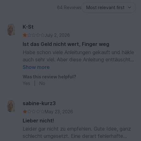
64 Reviews
K-St
July 2, 2026
Ist das Geld nicht wert, Finger weg
Habe schon viele Anleitungen gekauft und häkle
auch sehr viel. Aber diese Anleitung enttäuscht
absolut. Bei den Bildern müsste klar gezeigt
Show more
werden, dass nur ein gebastelter Traktor
Was this review helpful?
umhäkelt wird. Wenn ich einen Traktor basteln
Yes
|
No
möchte, kaufe ich keine Häkelanleitung. Für
meinen 1,5-jährigen Enkel möchte ich keinen
Traktor aus Holz anfertigen.
sabine-kurz3
May 23, 2026
Lieber nicht!
Leider gar nicht zu empfehlen. Gute Idee, ganz
schlecht umgesetzt. Eine derart fehlerhafte