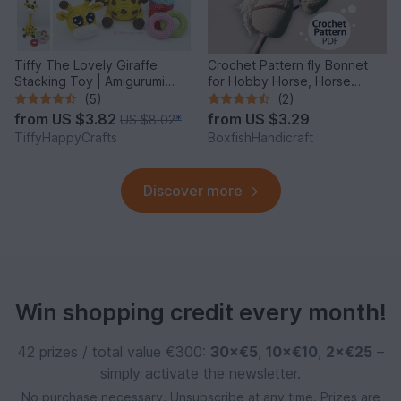
Tiffy The Lovely Giraffe
Crochet Pattern fly Bonnet
Stacking Toy | Amigurumi
for Hobby Horse, Horse
Crochet Pattern PDF
Hood as Accessory
(5)
(2)
from
US $3.82
from
US $3.29
US $8.02
*
TiffyHappyCrafts
BoxfishHandicraft
Discover more
Win shopping credit every month!
42 prizes / total value €300:
30×€5
,
10×€10
,
2×€25
–
simply activate the newsletter.
No purchase necessary. Unsubscribe at any time. Prizes are