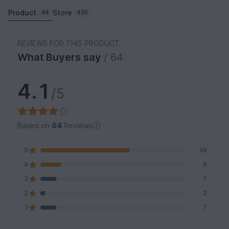
Product
Store
64
430
REVIEWS FOR THIS PRODUCT
What Buyers say
/ 64
4.1
/5
Based on
64
Reviews
5
39
4
9
3
7
2
2
1
7