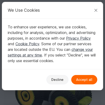
C
razy
P
atterns
Your creative ideas
We Use Cookies
To enhance user experience, we use cookies,
English | US $ (USD)
Log in
Register for free
including for analysis, optimization, and advertising
Tractor
Homepage
Crochet
Kids
Toys for kids
purposes, in accordance with our
Privacy Policy
Tractor
and
Cookie Policy
. Some of our partner services
are located outside the EU. You can
change your
settings at any time
. If you select "Decline", we will
only use essential cookies.
Decline
Accept all