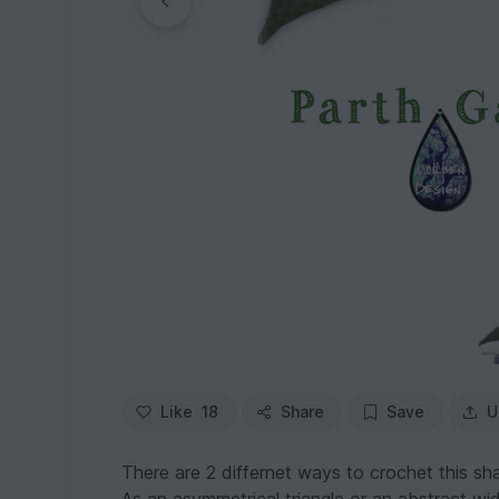
Like
18
Share
Save
U
There are 2 differnet ways to crochet this sh