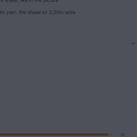
 shawl, like in the picture
0m yarn. the shawl ist 3,30m wide
26