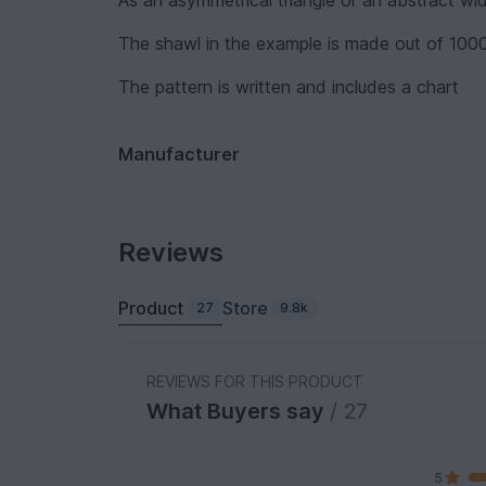
As an asymmetrical triangle or an abstract wide
The shawl in the example is made out of 100
The pattern is written and includes a chart
Manufacturer
Reviews
Product
Store
27
9.8k
REVIEWS FOR THIS PRODUCT
What Buyers say
/ 27
5