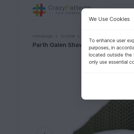
C
razy
P
atterns
Your creative ideas
We Use Cookies
Parth Galen Shawl
Homepage
Crochet
Shawls
Other schawls
To enhance user expe
Parth Galen Shawl
purposes, in accord
located outside the
only use essential c