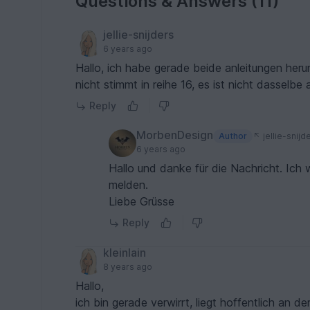
Questions & Answers (11)
jellie-snijders
6 years ago
Hallo, ich habe gerade beide anleitungen herun
nicht stimmt in reihe 16, es ist nicht dasselbe
Reply
MorbenDesign
Author
jellie-snijd
6 years ago
Hallo und danke für die Nachricht. Ich
melden.
Liebe Grüsse
Reply
kleinlain
8 years ago
Hallo,
ich bin gerade verwirrt, liegt hoffentlich an de