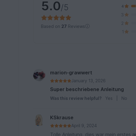
5.0
/5
4
3
2
Based on
27
Reviews
1
marion-grawwert
January 13, 2026
Super beschriebene Anleitung
Was this review helpful?
Yes
|
No
KSkrause
April 9, 2024
Tolle Anleitung, dies war mein erstes 