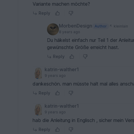
Variante machen möchte?
Reply
MorbenDesign
Author
kleinlain
8 years ago
Du häkelst einfach nur Teil 1 der Anleit
gewünschte Größe erreicht hast.
Reply
katrin-walther1
9 years ago
dankeschön. man müsste halt mal alles anscha
Reply
katrin-walther1
9 years ago
hab die Anleitung in Englisch , sicher mein Ve
Reply