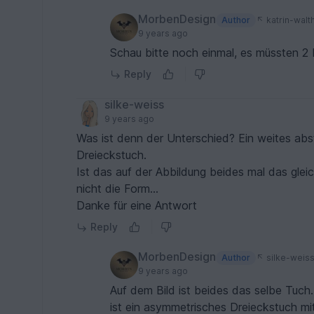
MorbenDesign
Author
katrin-walt
9 years ago
Schau bitte noch einmal, es müssten 2 
Reply
silke-weiss
9 years ago
Was ist denn der Unterschied? Ein weites abstraktes Tuch zum einwickeln und asymmetrisches
Dreieckstuch.
Ist das auf der Abbildung beides mal das gle
nicht die Form...
Danke für eine Antwort
Reply
MorbenDesign
Author
silke-weis
9 years ago
Auf dem Bild ist beides das selbe Tuch
ist ein asymmetrisches Dreieckstuch mi