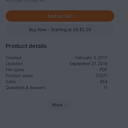
All prices include VAT.
Buy Now - Starting at US $3.29
Product details
Created
February 3, 2017
Updated
September 21, 2019
File types
PDF
Product views
17,071
Sales
954
Questions & Answers
11
More