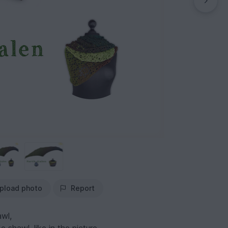
pload photo
Report
awl,