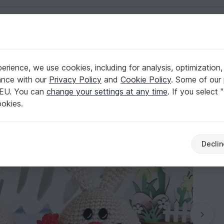
English | US $ (USD)
ralls
rience, we use cookies, including for analysis, optimization,
ny Amigurumi in Overalls
ance with our
Privacy Policy
and
Cookie Policy
. Some of our 
 EU. You can
change your settings at any time
. If you select 
ookies.
Declin