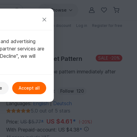
Browse
Free patterns
Patterns with discount
Log in
Register for free
 and advertising
partner services are
"Decline", we will
Purchase Crochet Pattern
SALE
-20%
You can download the pattern immediately after
receipt of payment.
e
Accept all
Author:
GenialCrochet
Follow
120
Languages:
English
Deutsch
|
5.0 out of 5 stars
US $4.61
*
Price:
US $5.77
*
(-20%)
With Prepaid-account: US $4.38
*