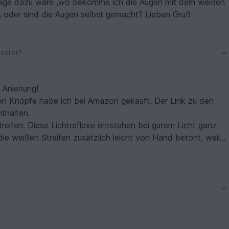
Frage dazu wäre ,wo bekomme ich die Augen mit dem weißen
Strich und die Herzen an der Hose zu kaufen , oder sind die Augen selbst gemacht? Lieben Gruß
oeller7
 Anleitung!
uft. Der Link zu den
nthalten.
reifen. Diese Lichtreflexe entstehen bei gutem Licht ganz
ie weißen Streifen zusätzlich leicht von Hand betont, weil
t ideal war.
ht 🙂