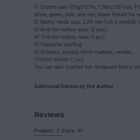
1) Cotton yarn (50gr/125m; 1.76oz/137yds; FI
white, green, pink, and red; black thread for 
2) Metric Hook size: 2.25 mm (US 2 steel/B) 
3) 8x6 mm safety eyes (2 pcs);
4) 7x9 mm safety nose (1 pc);
5) Polyester stuffing;
6) Scissors, locking stitch markers, needle;
7)10mm button (1 pc)
You can also crochet this Amigurumi Bunny w
Additional Details by the Author
Reviews
Product
Store
2
81