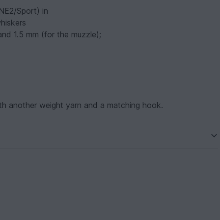
NE2/Sport) in
whiskers
and 1.5 mm (for the muzzle);
ith another weight yarn and a matching hook.