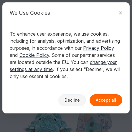
C
razy
P
atterns
Your creative ideas
We Use Cookies
To enhance user experience, we use cookies,
English | US $ (USD)
Log in
Register for free
including for analysis, optimization, and advertising
Crochet pattern Slumberdino
Homepage
Crochet
Amigurumi
Dinos & dragons
purposes, in accordance with our
Privacy Policy
Crochet pattern Slumberdino
and
Cookie Policy
. Some of our partner services
are located outside the EU. You can
change your
settings at any time
. If you select "Decline", we will
only use essential cookies.
Decline
Accept all