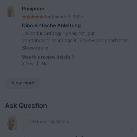
Pasiphae
September 6, 2025
Dino einfache Anleitung
..auch für Anfänger geeignet, gut
verständlich..allerdings in Baumwolle gearbeitet
da es für ein Baby bestimmt ist
Show more
Was this review helpful?
3
Yes
|
No
View more
Ask Question