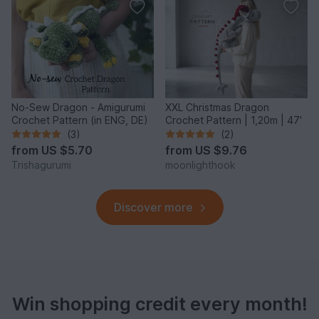
No-Sew Dragon - Amigurumi
XXL Christmas Dragon
Crochet Pattern (in ENG, DE)
Crochet Pattern | 1,20m | 47'
(3)
(2)
from
US $5.70
from
US $9.76
Trishagurumi
moonlighthook
Discover more
Win shopping credit every month!