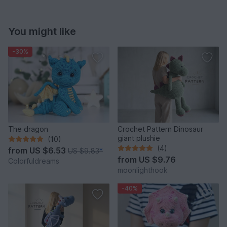
You might like
-30%
The dragon
Crochet Pattern Dinosaur
giant plushie
(10)
(4)
from
US $6.53
US $9.83
*
from
US $9.76
Colorfuldreams
moonlighthook
-40%