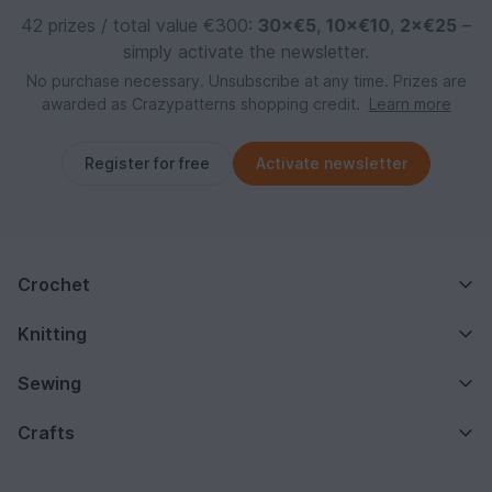
42 prizes / total value €300:
30×€5
,
10×€10
,
2×€25
–
simply activate the newsletter.
No purchase necessary. Unsubscribe at any time. Prizes are
awarded as Crazypatterns shopping credit.
Learn more
Register for free
Activate newsletter
Crochet
Knitting
Sewing
Crafts