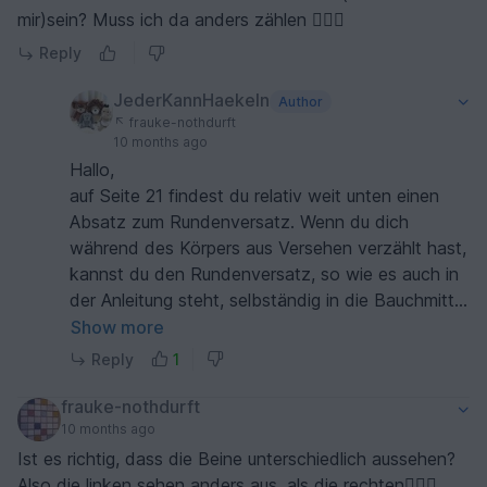
mir)sein? Muss ich da anders zählen 🤷🏼‍♀️
Reply
JederKannHaekeln
Author
frauke-nothdurft
10 months ago
Hallo,
auf Seite 21 findest du relativ weit unten einen
Absatz zum Rundenversatz. Wenn du dich
während des Körpers aus Versehen verzählt hast,
kannst du den Rundenversatz, so wie es auch in
der Anleitung steht, selbständig in die Bauchmitte
bringen um nicht alles auftrennen zu müssen.
Show more
Reply
1
Liebe Grüße
frauke-nothdurft
10 months ago
Ist es richtig, dass die Beine unterschiedlich aussehen?
Also die linken sehen anders aus, als die rechten🤷🏼‍♀️