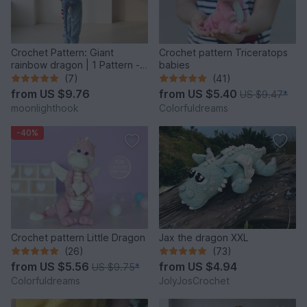
Crochet Pattern: Giant
Crochet pattern Triceratops
rainbow dragon | 1 Pattern - 2
babies
Giant Sizes
(7)
(41)
from
US $9.76
from
US $5.40
US $9.47
*
moonlighthook
Colorfuldreams
-40%
Crochet pattern Little Dragon
Jax the dragon XXL
(26)
(73)
from
US $5.56
from
US $4.94
US $9.75
*
Colorfuldreams
JolyJosCrochet