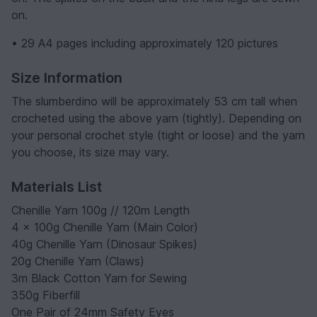
on.
• 29 A4 pages including approximately 120 pictures
Size Information
The slumberdino will be approximately 53 cm tall when
crocheted using the above yarn (tightly). Depending on
your personal crochet style (tight or loose) and the yarn
you choose, its size may vary.
Materials List
Chenille Yarn 100g // 120m Length
4 x 100g Chenille Yarn (Main Color)
40g Chenille Yarn (Dinosaur Spikes)
20g Chenille Yarn (Claws)
3m Black Cotton Yarn for Sewing
350g Fiberfill
One Pair of 24mm Safety Eyes