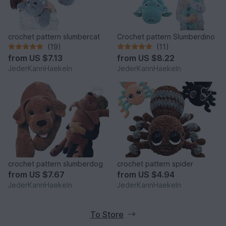
crochet pattern slumbercat
Crochet pattern Slumberdino
(19)
(11)
from
US $7.13
from
US $8.22
JederKannHaekeln
JederKannHaekeln
crochet pattern slumberdog
crochet pattern spider
from
US $7.67
from
US $4.94
JederKannHaekeln
JederKannHaekeln
To Store