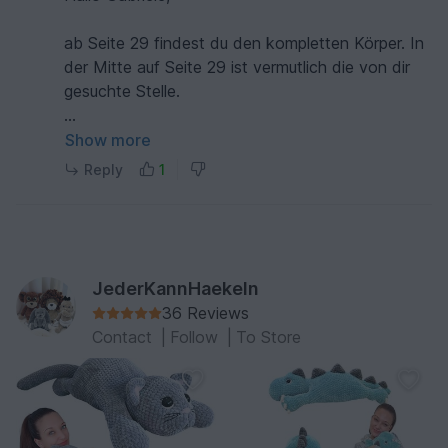
ab Seite 29 findest du den kompletten Körper. In
der Mitte auf Seite 29 ist vermutlich die von dir
gesuchte Stelle.
Liebe Grüße
Show more
Jenny
Reply
1
JederKannHaekeln
36 Reviews
Contact
|
Follow
|
To Store