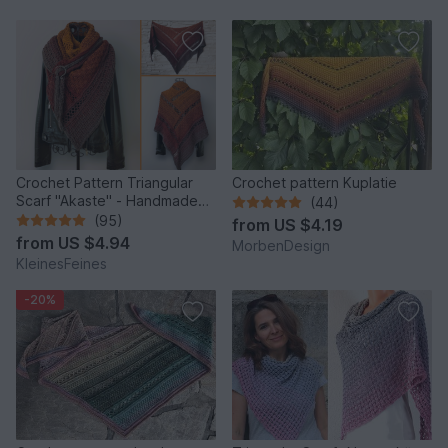
Crochet Pattern Triangular
Crochet pattern Kuplatie
Scarf "Akaste" - Handmade
(44)
Unique Design
(95)
from
US $4.19
from
US $4.94
MorbenDesign
KleinesFeines
-20%