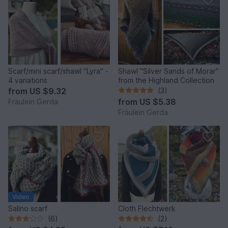
Scarf/mini scarf/shawl "Lyra" -
Shawl "Silver Sands of Morar"
4 variations
from the Highland Collection
from
US $9.32
(3)
from
US $5.38
Fräulein Gerda
Fräulein Gerda
Video
Salino scarf
Cloth Flechtwerk
(6)
(2)