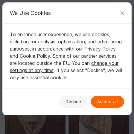
C
razy
P
atterns
Your creative ideas
We Use Cookies
To enhance user experience, we use cookies,
English | US $ (USD)
Log in
Register for free
including for analysis, optimization, and advertising
Cloth "Frühlingserwachen"
Homepage
Crochet
Shawls
Triangle shawls
purposes, in accordance with our
Privacy Policy
Cloth "Frühlingserwachen"
and
Cookie Policy
. Some of our partner services
are located outside the EU. You can
change your
settings at any time
. If you select "Decline", we will
only use essential cookies.
Decline
Accept all