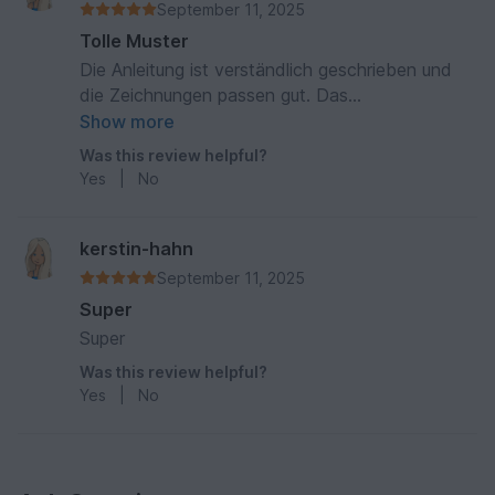
September 11, 2025
Tolle Muster
Die Anleitung ist verständlich geschrieben und
die Zeichnungen passen gut. Das
Gestaltungsprinzip wird auch klar, so dass ich
Show more
teilweise andere Muster verwendet habe.
Was this review helpful?
Neidische Blicke waren das Ergebnis.
Yes
|
No
kerstin-hahn
September 11, 2025
Super
Super
Was this review helpful?
Yes
|
No