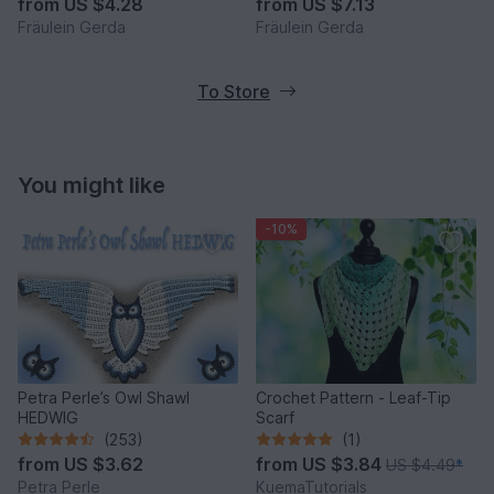
from
US $4.28
from
US $7.13
Fräulein Gerda
Fräulein Gerda
To Store
You might like
-10%
Petra Perle’s Owl Shawl
Crochet Pattern - Leaf-Tip
HEDWIG
Scarf
(253)
(1)
from
US $3.62
from
US $3.84
US $4.49
*
Petra Perle
KuemaTutorials