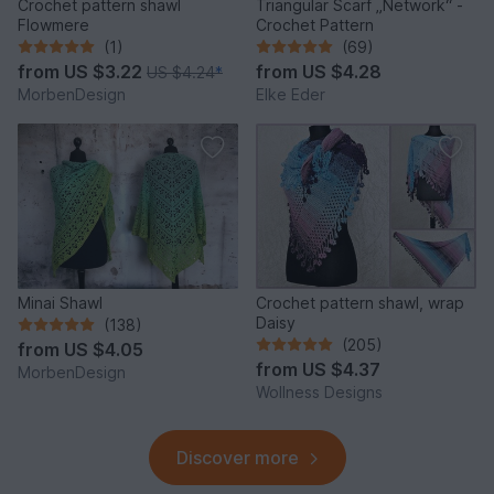
Crochet pattern shawl
Triangular Scarf „Network“ -
Flowmere
Crochet Pattern
(1)
(69)
from
US $3.22
from
US $4.28
US $4.24
*
MorbenDesign
Elke Eder
Minai Shawl
Crochet pattern shawl, wrap
Daisy
(138)
(205)
from
US $4.05
from
US $4.37
MorbenDesign
Wollness Designs
Discover more