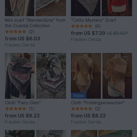
Mini scarf "Wanderdüne" from
"Celtic Mystery" Scarf
the Coastal Collection
(6)
(2)
from
US $7.39
US $8.65
*
from
US $6.03
Fräulein Gerda
Fräulein Gerda
Video
Cloth "Fairy Glen"
Cloth "Frühlingserwachen"
(1)
(2)
from
US $8.22
from
US $8.22
Fräulein Gerda
Fräulein Gerda