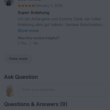
February 3, 2026
Super Anleitung
Ich bin Anfängerin und konnte Dank der tollen
Anleitung alles gut häkeln. Genaue Beschreibung
und viele Bilder, genial, Herzlichen Dank dafür.
Show more
Was this review helpful?
2
Yes
|
No
View more
Ask Question
Questions & Answers (9)