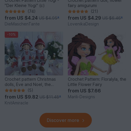
Crochet Pattern Little Yogi -
Crochet pattern doll, flower
"Der Kleine Yogi" (c)
fairy amigurumi
(74)
(21)
from
US $4.24
from
US $4.29
US $4.95
*
US $6.46
*
DieMaschenTante
LovenikaDesign
-10%
Crochet pattern Christmas
Crochet Pattern: Floralyla, the
dolls, Eve and Noel, the
Little Flower Fairy
Winter Sweethearts
(5)
from
US $7.66
from
US $9.82
Marili-Designs
US $11.48
*
KnitAmiracle
Discover more