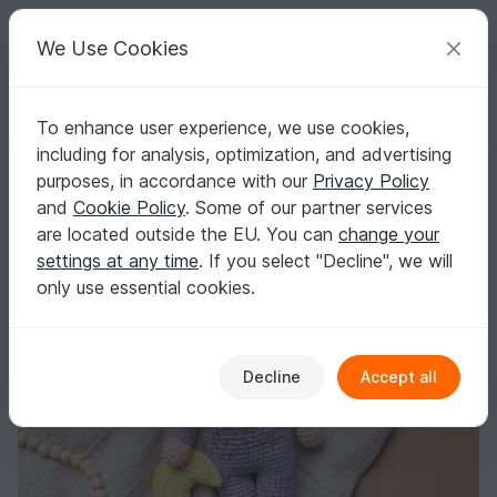
C
razy
P
atterns
Your creative ideas
We Use Cookies
To enhance user experience, we use cookies,
English | US $ (USD)
Log in
Register for free
including for analysis, optimization, and advertising
Crochet Pattern Sleeping Dolls "Luna & Luis"
Homepage
Crochet
Amigurumi
Crochet dolls
purposes, in accordance with our
Privacy Policy
Crochet Pattern Sleeping Dolls "Luna & Luis"
and
Cookie Policy
. Some of our partner services
are located outside the EU. You can
change your
settings at any time
. If you select "Decline", we will
only use essential cookies.
Decline
Accept all