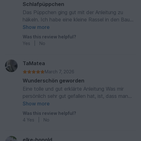
Schlafpüppchen
Das Püppchen ging gut mit der Anleitung zu
häkeln. Ich habe eine kleine Rassel in den Bauch
getan. Werde nun noch in rosa eins fertig
Show more
machen.
Was this review helpful?
Yes
|
No
TaMatea
March 7, 2026
Wunderschön geworden
Eine tolle und gut erklärte Anleitung Was mir
persönlich sehr gut gefallen hat, ist, dass man
die Ärmchen mit einhäkelt und nicht am Schluss
Show more
alles zusammen nähen muss, ...da tut ich mir
Was this review helpful?
nämlich etwas schwer.
4
Yes
|
No
elke-honold