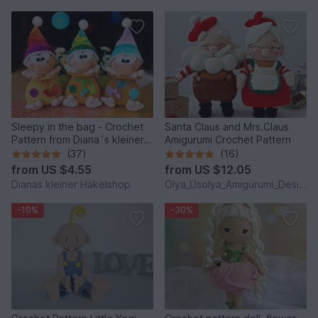
Sleepy in the bag - Crochet
Santa Claus and Mrs.Claus
Pattern from Diana´s kleiner
Amigurumi Crochet Pattern
Häkelshop
(37)
(16)
from
US $4.55
from
US $12.05
Dianas kleiner Häkelshop
Olya_Usolya_Amigurumi_Designer
-10%
-30%