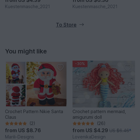
from
US $4.39
from
US $6.36
Kuestenmasche_2021
Kuestenmasche_2021
To Store
You might like
-30%
Crochet Pattern Nikie Santa
Crochet pattern mermaid,
Claus
amigurumi doll
(2)
(26)
from
US $8.76
from
US $4.29
US $6.46
*
Marili-Designs
LovenikaDesign