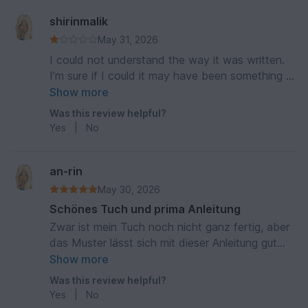
shirinmalik
May 31, 2026
I could not understand the way it was written.
I’m sure if I could it may have been something I
would want to make
Show more
Was this review helpful?
Yes
|
No
an-rin
May 30, 2026
Schönes Tuch und prima Anleitung
Zwar ist mein Tuch noch nicht ganz fertig, aber
das Muster lässt sich mit dieser Anleitung gut
häkeln und sieht einfach toll aus. Danke!
Show more
Was this review helpful?
Yes
|
No