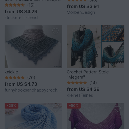
RoundAbout #1
(15)
from
US $3.91
from
US $4.29
MorbenDesign
stricken-im-trend
knickie
Crochet Pattern Stole
"Megara"
(70)
(14)
from
US $4.73
from
US $4.39
funnyhooksandhappycrochets
KleinesFeines
-25%
-50%