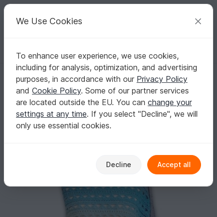
C
razy
P
atterns
Your creative ideas
We Use Cookies
To enhance user experience, we use cookies,
English | US $ (USD)
Log in
Register for free
including for analysis, optimization, and advertising
Halata
Homepage
Free patterns
Crochet
Scarves
purposes, in accordance with our
Privacy Policy
Other scarves
and
Cookie Policy
. Some of our partner services
Halata
are located outside the EU. You can
change your
settings at any time
. If you select "Decline", we will
only use essential cookies.
Decline
Accept all