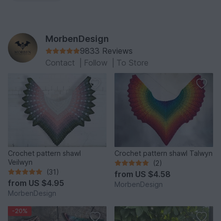
MorbenDesign
9833 Reviews
Contact
|
Follow
|
To Store
Crochet pattern shawl
Crochet pattern shawl Talwyn
Veilwyn
(2)
(31)
from
US $4.58
from
US $4.95
MorbenDesign
MorbenDesign
-20%