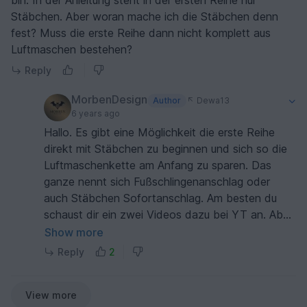
Stäbchen. Aber woran mache ich die Stäbchen denn
fest? Muss die erste Reihe dann nicht komplett aus
Luftmaschen bestehen?
Reply
MorbenDesign
Author
Dewa13
6 years ago
Hallo. Es gibt eine Möglichkeit die erste Reihe
direkt mit Stäbchen zu beginnen und sich so die
Luftmaschenkette am Anfang zu sparen. Das
ganze nennt sich Fußschlingenanschlag oder
auch Stäbchen Sofortanschlag. Am besten du
schaust dir ein zwei Videos dazu bei YT an. Aber
man kann natürlich auch mit einer
Show more
Luftmaschenkette starten und dann eine Reihe
Reply
2
Stäbchen darauf machen.
View more