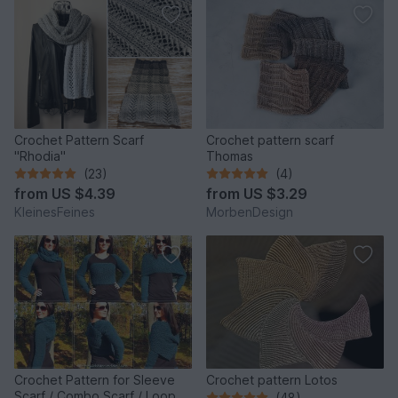
Crochet Pattern Scarf
Crochet pattern scarf
"Rhodia"
Thomas
(23)
(4)
from
US $4.39
from
US $3.29
KleinesFeines
MorbenDesign
Crochet Pattern for Sleeve
Crochet pattern Lotos
Scarf / Combo Scarf / Loop |
(48)