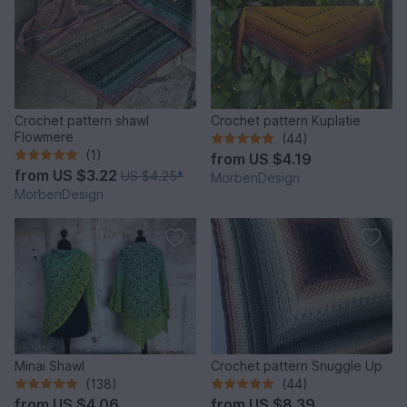
Crochet pattern shawl
Crochet pattern Kuplatie
Flowmere
(44)
(1)
from
US $4.19
from
US $3.22
US $4.25
*
MorbenDesign
MorbenDesign
Minai Shawl
Crochet pattern Snuggle Up
(138)
(44)
from
US $4.06
from
US $8.39