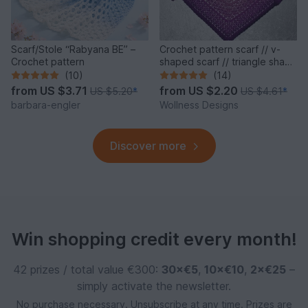
Scarf/Stole “Rabyana BE” –
Crochet pattern scarf // v-
Crochet pattern
shaped scarf // triangle shawl
"Vinkel"
(10)
(14)
from
US $3.71
from
US $2.20
US $5.20
*
US $4.61
*
barbara-engler
Wollness Designs
Discover more
Win shopping credit every month!
42 prizes / total value €300:
30×€5
,
10×€10
,
2×€25
–
simply activate the newsletter.
No purchase necessary. Unsubscribe at any time. Prizes are