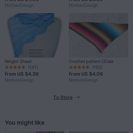
MorbenDesign
MorbenDesign
Ninglor Shawl
Crochet pattern DDale
(141)
(150)
from
US $4.39
from
US $4.06
MorbenDesign
MorbenDesign
To Store
You might like