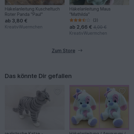
Häkelanleitung Kuscheltuch
Häkelanleitung Maus
Roter Panda "Paul"
"Mathilda"
ab
3,80 €
(3)
ab
2,66 €
KreativWuermchen
4,00 €
KreativWuermchen
Zum Store
Das könnte Dir gefallen
realistische Katze -
Häkelanleitung / Amigurumi /