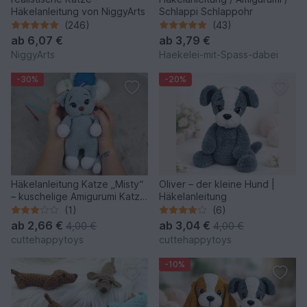
Häkelanleitung von NiggyArts
Schlappi Schlappohr
(246)
(43)
ab
6,07 €
ab
3,79 €
NiggyArts
Haekelei-mit-Spass-dabei
-30%
-20%
Häkelanleitung Katze „Misty“
Oliver – der kleine Hund |
– kuschelige Amigurumi Katze
Häkelanleitung
aus Chenillegarn
(1)
(6)
ab
2,66 €
ab
3,04 €
4,00 €
4,00 €
cuttehappytoys
cuttehappytoys
-10%