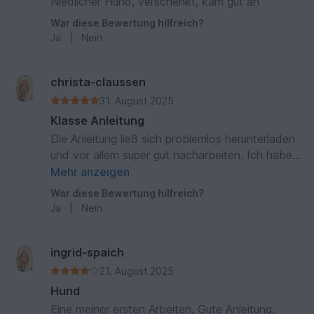
Niedlicher Hund, verschenkt, kam gut an
War diese Bewertung hilfreich?
Ja
|
Nein
christa-claussen
31. August 2025
Klasse Anleitung
Die Anleitung ließ sich problemlos herunterladen
und vor allem super gut nacharbeiten. Ich habe
schon Häkelerfahrung, aber auch jemand, der
Mehr anzeigen
weniger Erfahrung hat, kann die Anleitung gut
War diese Bewertung hilfreich?
verstehen und umsetzen. Es war alles klar
Ja
|
Nein
beschrieben, so daß keine Fragen offen blieben.
Das Ergebnis ist sehr niedlich, ich hab Hund
Helma verschenkt und die süße Helma fand bei
ingrid-spaich
einer Hundeliebhaberin großen Anklang und ein
21. August 2025
neues Zuhause!
Hund
Eine meiner ersten Arbeiten. Gute Anleitung.