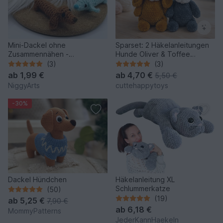
Mini-Dackel ohne
Sparset: 2 Häkelanleitungen
Zusammennähen -
Hunde Oliver & Toffee
Häkelanleitung von NiggyArts
(Amigurumi PDF)
(3)
(3)
ab
1,99 €
ab
4,70 €
5,50 €
NiggyArts
cuttehappytoys
-30%
Dackel Hündchen
Häkelanleitung XL
Schlummerkatze
(50)
(19)
ab
5,25 €
7,90 €
ab
6,18 €
MommyPatterns
JederKannHaekeln