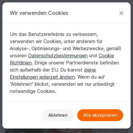
C
razy
P
atterns
Deine kreativen Ideen
Wir verwenden Cookies
Um das Benutzererlebnis zu verbessern,
Deutsch | € (EUR)
einloggen
Kostenlos registrieren
verwenden wir Cookies, unter anderem für
Häkelanleitung Hund "Helma"
Startseite
Häkeln
Amigurumi
Hunde & Katzen
Analyse-, Optimierungs- und Werbezwecke, gemäß
Häkelanleitung Hund "Helma"
unseren
Datenschutzbestimmungen
und
Cookie
Richtlinien
. Einige unserer Partnerdienste befinden
sich außerhalb der EU. Du kannst
deine
Einstellungen jederzeit ändern
. Wenn du auf
"Ablehnen" klickst, verwenden wir nur unbedingt
notwendige Cookies.
Ablehnen
Alle akzeptieren