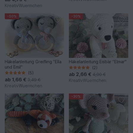
KreativWuermchen
-50%
-30%
Häkelanleitung Greifling "Ella
Häkelanleitung Eisbär "Elmar"
und Emil"
(2)
(5)
ab
2,66 €
4,00 €
ab
1,66 €
3,49 €
KreativWuermchen
KreativWuermchen
-30%