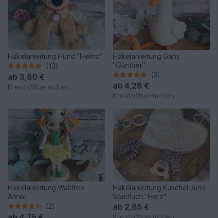
Häkelanleitung Hund "Helma"
Häkelanleitung Gans
"Günther"
(13)
(3)
ab
3,80 €
ab
4,28 €
KreativWuermchen
KreativWuermchen
Häkelanleitung Waldfee
Häkelanleitung Kuschel-/und
Anniki
Spieltuch "Herz"
(2)
ab
2,85 €
ab
4,75 €
KreativWuermchen