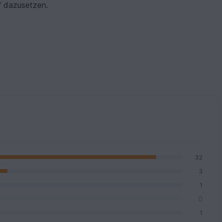
 dazusetzen.
32
3
1
0
1