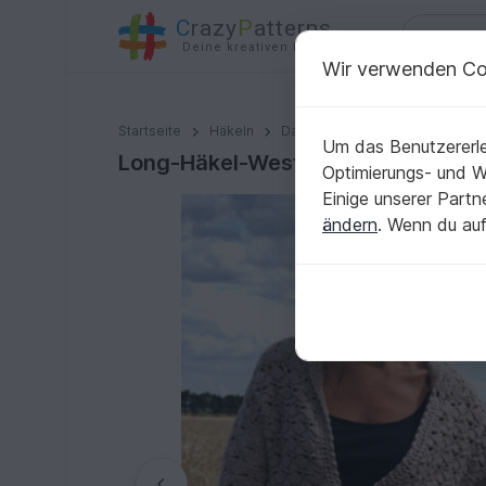
C
razy
P
atterns
Deine kreativen Ideen
Wir verwenden Co
Long-Häkel-Weste HERBSTZAUBER (Gr. S/M, L/XL, leic
Startseite
Häkeln
Damen
Jacken & Westen
Um das Benutzererle
Long-Häkel-Weste HERBSTZAUBER (G
Optimierungs- und 
Einige unserer Part
ändern
. Wenn du auf