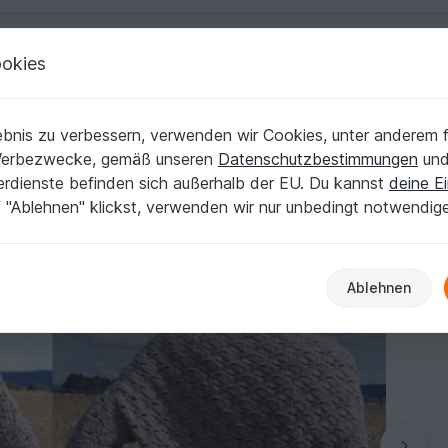
okies
Deutsch | € (EUR)
Kostenlose Anleit
ht an alle Größen anzupassen)
bnis zu verbessern, verwenden wir Cookies, unter anderem f
r. S/M, L/XL, leicht an alle Größen anzupas
Werbezwecke, gemäß unseren
Datenschutzbestimmungen
un
nerdienste befinden sich außerhalb der EU. Du kannst
deine Ei
 "Ablehnen" klickst, verwenden wir nur unbedingt notwendig
Ablehnen