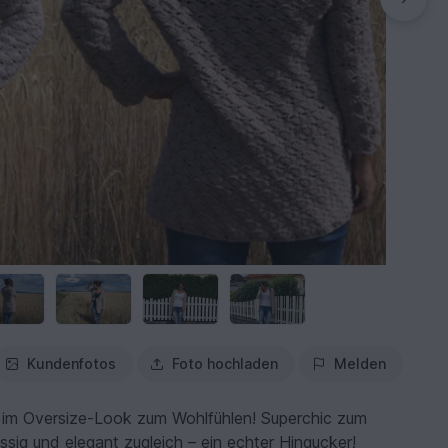
Kundenfotos
Foto hochladen
Melden
im Oversize-Look zum Wohlfühlen! Superchic zum
ssig und elegant zugleich – ein echter Hingucker!