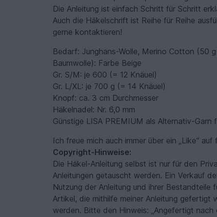
Die Anleitung ist einfach Schritt für Schritt 
Auch die Häkelschrift ist Reihe für Reihe ausfü
gerne kontaktieren!
Bedarf: Junghans-Wolle, Merino Cotton (50 g 
Baumwolle): Farbe Beige
Gr. S/M: je 600 (= 12 Knäuel)
Gr. L/XL: je 700 g (= 14 Knäuel)
Knopf: ca. 3 cm Durchmesser
Häkelnadel: Nr. 6,0 mm
Günstige LISA PREMIUM als Alternativ-Garn fin
Ich freue mich auch immer über ein „Like“ au
Copyright-Hinweise:
Die Häkel-Anleitung selbst ist nur für den Pri
Anleitungen getauscht werden. Ein Verkauf der
Nutzung der Anleitung und ihrer Bestandteile 
Artikel, die mithilfe meiner Anleitung gefertig
werden. Bitte den Hinweis: „Angefertigt nach d