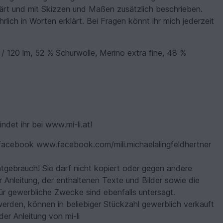
erklärt und mit Skizzen und Maßen zusätzlich beschrieben.
hrlich in Worten erklärt. Bei Fragen könnt ihr mich jederzeit
/ 120 lm, 52 % Schurwolle, Merino extra fine, 48 %
det ihr bei www.mi-li.at!
f facebook www.facebook.com/mili.michaelalingfeldhertner
vatgebrauch! Sie darf nicht kopiert oder gegen andere
 Anleitung, der enthaltenen Texte und Bilder sowie die
für gewerbliche Zwecke sind ebenfalls untersagt.
t werden, können in beliebiger Stückzahl gewerblich verkauft
er Anleitung von mi-li